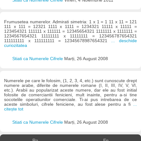
Stiati ca Numerele Cifrele
Vineri, 4 Noiembrie 2011
Frumusetea numerelor. Admirati simetria: 1 x 1 = 1 11 x 11 = 121
111 x 111 = 12321 1111 x 1111 = 1234321 11111 x 11111 =
123454321 111111 x 111111 = 12345654321 1111111 x 1111111 =
1234567654321 11111111 x 11111111 = 123456787654321
111111111 x 111111111 = 12345678987654321
... deschide
curiozitatea
Stiati ca Numerele Cifrele
Marți, 26 August 2008
Numerele pe care le folosim, (1, 2, 3, 4, etc.) sunt cunoscute drept
numere arabe, diferite de numerele romane (I, II, III, IV, V, VI,
etc.). Arabii au popularizat aceste numere, dar ele au fost initial
folosite de comerciantii fenicieni, mult inainte, pentru a-si tine
socotelile operatiunilor comerciale. Ti-ai pus intrebarea de ce
aceste simboluri, cifrele feniciene, au fost alese pentru a fi
...
citește tot
Stiati ca Numerele Cifrele
Marți, 26 August 2008
Ro
En