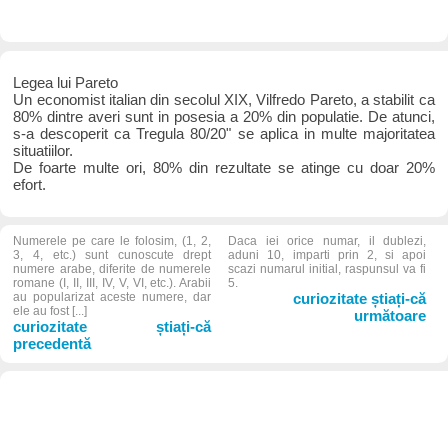
Legea lui Pareto
Un economist italian din secolul XIX, Vilfredo Pareto, a stabilit ca
80% dintre averi sunt in posesia a 20% din populatie. De atunci,
s-a descoperit ca Tregula 80/20" se aplica in multe majoritatea
situatiilor.
De foarte multe ori, 80% din rezultate se atinge cu doar 20%
efort.
Numerele pe care le folosim, (1, 2,
Daca iei orice numar, il dublezi,
3, 4, etc.) sunt cunoscute drept
aduni 10, imparti prin 2, si apoi
numere arabe, diferite de numerele
scazi numarul initial, raspunsul va fi
romane (I, II, III, IV, V, VI, etc.). Arabii
5.
au popularizat aceste numere, dar
curiozitate știați-că
ele au fost [...]
următoare
curiozitate știați-că
precedentă