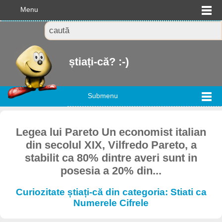
Menu
știați-că? :-)
Submenu
Legea lui Pareto Un economist italian
din secolul XIX, Vilfredo Pareto, a
stabilit ca 80% dintre averi sunt in
posesia a 20% din...
Curiozitate știați-că din categoria: Stiati ca
Numerele Cifrele