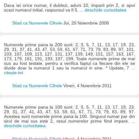
Daca iei orice numar, il dublezi, aduni 10, imparti prin 2, si apoi
scazi numarul initial, raspunsul va fi 5.
... deschide curiozitatea
Stiati ca Numerele Cifrele
Joi, 20 Noiembrie 2008
Numerele prime pana la 200 sunt: 2, 3, 5, 7, 11, 13, 17, 19, 23,
29, 31, 37, 41, 43, 47, 53, 59, 61, 67, 71, 73, 79, 83, 89, 97, 101,
103, 107, 109, 113, 127, 131, 137, 139, 149, 151, 157, 163, 167,
173, 179, 181, 191, 193, 197, 199. Toate numerele prime de mai
sus au fost testate, pentru a verifica faptul ca fiecare din ele se
divide doar la numarul 1 sau la numarul in sine. * Update, 7
...
citește tot
Stiati ca Numerele Cifrele
Vineri, 4 Noiembrie 2011
Numerele prime pana la 100 sunt: 2, 3, 5, 7, 11, 13, 17, 19, 23,
29, 31, 37, 41, 43, 47, 53, 59, 61, 67, 71, 73, 79, 83, 89, 97.
Acestea sunt numerele prime pana la 100. Singurul numar par din
sirul de mai sus este 2, resul numerelor prime fiind impare.
...
deschide curiozitatea