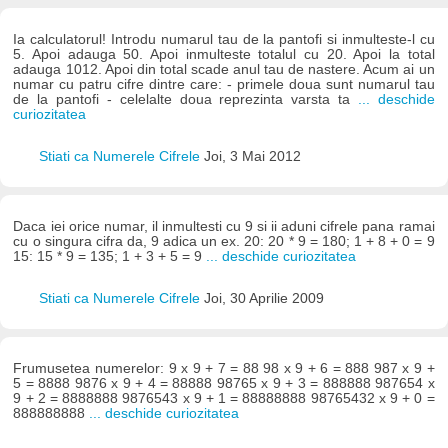
Ia calculatorul! Introdu numarul tau de la pantofi si inmulteste-l cu
5. Apoi adauga 50. Apoi inmulteste totalul cu 20. Apoi la total
adauga 1012. Apoi din total scade anul tau de nastere. Acum ai un
numar cu patru cifre dintre care: - primele doua sunt numarul tau
de la pantofi - celelalte doua reprezinta varsta ta
... deschide
curiozitatea
Stiati ca Numerele Cifrele
Joi, 3 Mai 2012
Daca iei orice numar, il inmultesti cu 9 si ii aduni cifrele pana ramai
cu o singura cifra da, 9 adica un ex. 20: 20 * 9 = 180; 1 + 8 + 0 = 9
15: 15 * 9 = 135; 1 + 3 + 5 = 9
... deschide curiozitatea
Stiati ca Numerele Cifrele
Joi, 30 Aprilie 2009
Frumusetea numerelor: 9 x 9 + 7 = 88 98 x 9 + 6 = 888 987 x 9 +
5 = 8888 9876 x 9 + 4 = 88888 98765 x 9 + 3 = 888888 987654 x
9 + 2 = 8888888 9876543 x 9 + 1 = 88888888 98765432 x 9 + 0 =
888888888
... deschide curiozitatea