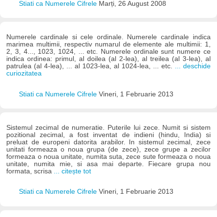
Stiati ca Numerele Cifrele
Marți, 26 August 2008
Numerele cardinale si cele ordinale. Numerele cardinale indica
marimea multimii, respectiv numarul de elemente ale multimii: 1,
2, 3, 4..., 1023, 1024, ... etc. Numerele ordinale sunt numere ce
indica ordinea: primul, al doilea (al 2-lea), al treilea (al 3-lea), al
patrulea (al 4-lea), ... al 1023-lea, al 1024-lea, ... etc.
... deschide
curiozitatea
Stiati ca Numerele Cifrele
Vineri, 1 Februarie 2013
Sistemul zecimal de numeratie. Puterile lui zece. Numit si sistem
pozitional zecimal, a fost inventat de indieni (hindu, India) si
preluat de europeni datorita arabilor. In sistemul zecimal, zece
unitati formeaza o noua grupa (de zece), zece grupe a zecilor
formeaza o noua unitate, numita suta, zece sute formeaza o noua
unitate, numita mie, si asa mai departe. Fiecare grupa nou
formata, scrisa
... citește tot
Stiati ca Numerele Cifrele
Vineri, 1 Februarie 2013