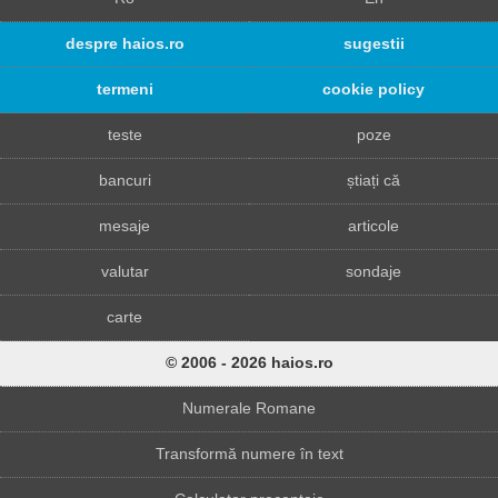
despre haios.ro
sugestii
termeni
cookie policy
teste
poze
bancuri
știați că
mesaje
articole
valutar
sondaje
carte
© 2006 - 2026 haios.ro
Numerale Romane
Transformă numere în text