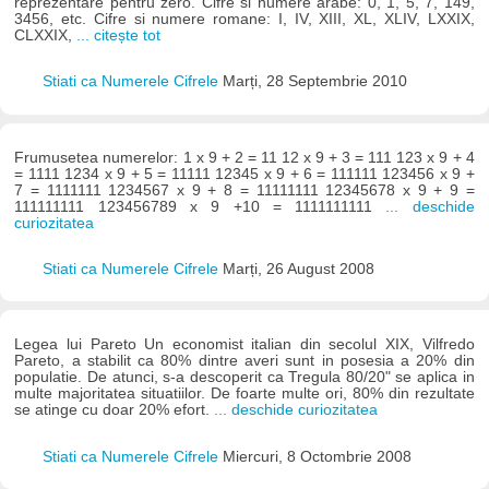
reprezentare pentru zero. Cifre si numere arabe: 0, 1, 5, 7, 149,
3456, etc. Cifre si numere romane: I, IV, XIII, XL, XLIV, LXXIX,
CLXXIX,
... citește tot
Stiati ca Numerele Cifrele
Marți, 28 Septembrie 2010
Frumusetea numerelor: 1 x 9 + 2 = 11 12 x 9 + 3 = 111 123 x 9 + 4
= 1111 1234 x 9 + 5 = 11111 12345 x 9 + 6 = 111111 123456 x 9 +
7 = 1111111 1234567 x 9 + 8 = 11111111 12345678 x 9 + 9 =
111111111 123456789 x 9 +10 = 1111111111
... deschide
curiozitatea
Stiati ca Numerele Cifrele
Marți, 26 August 2008
Legea lui Pareto Un economist italian din secolul XIX, Vilfredo
Pareto, a stabilit ca 80% dintre averi sunt in posesia a 20% din
populatie. De atunci, s-a descoperit ca Tregula 80/20" se aplica in
multe majoritatea situatiilor. De foarte multe ori, 80% din rezultate
se atinge cu doar 20% efort.
... deschide curiozitatea
Stiati ca Numerele Cifrele
Miercuri, 8 Octombrie 2008