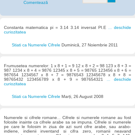
Comentează
Constanta matematica pi = 3.14 3.14 inversat PI.E
... deschide
curiozitatea
Stiati ca Numerele Cifrele
Duminică, 27 Noiembrie 2011
Frumusetea numerelor: 1 x 8 + 1 = 9 12 x 8 + 2 = 98 123 x 8 + 3 =
987 1234 x 8 + 4 = 9876 12345 x 8 + 5 = 98765 123456 x 8 + 6 =
987654 1234567 x 8 + 7 = 9876543 12345678 x 8 + 8 =
98765432 123456789 x 8 + 9 = 987654321
... deschide
curiozitatea
Stiati ca Numerele Cifrele
Marți, 26 August 2008
Numerele si cifrele romane... Cifrele si numerele romane au fost
folosite inainte ca cifrele arabe sa se impuna. Cifrele si numerele
pe care le folosim in ziua de azi sunt cifre arabe, sau arabo-
indiene, indienii inventand si cifra zero, romanii neavand