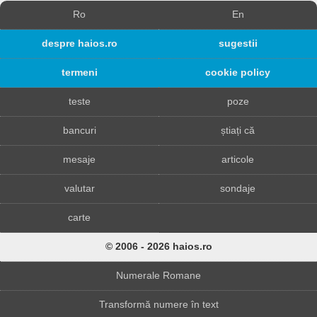
Ro
En
despre haios.ro
sugestii
termeni
cookie policy
teste
poze
bancuri
știați că
mesaje
articole
valutar
sondaje
carte
© 2006 - 2026 haios.ro
Numerale Romane
Transformă numere în text