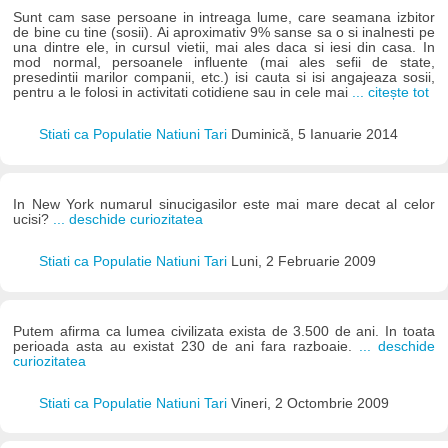
Sunt cam sase persoane in intreaga lume, care seamana izbitor
de bine cu tine (sosii). Ai aproximativ 9% sanse sa o si inalnesti pe
una dintre ele, in cursul vietii, mai ales daca si iesi din casa. In
mod normal, persoanele influente (mai ales sefii de state,
presedintii marilor companii, etc.) isi cauta si isi angajeaza sosii,
pentru a le folosi in activitati cotidiene sau in cele mai
... citește tot
Stiati ca Populatie Natiuni Tari
Duminică, 5 Ianuarie 2014
In New York numarul sinucigasilor este mai mare decat al celor
ucisi?
... deschide curiozitatea
Stiati ca Populatie Natiuni Tari
Luni, 2 Februarie 2009
Putem afirma ca lumea civilizata exista de 3.500 de ani. In toata
perioada asta au existat 230 de ani fara razboaie.
... deschide
curiozitatea
Stiati ca Populatie Natiuni Tari
Vineri, 2 Octombrie 2009