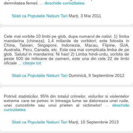
demnitatea femeii.
... deschide curiozitatea
Stiati ca Populatie Natiuni Tari
Marți, 3 Mai 2011
Cele mai vorbite 10 limbi pe glob, dupa numarul de nativi: 1) limba
mandarina (chineza), 1.4 miliarde de vorbitori, este folosita in
China, Taiwan, Singapore, Indonezia, Macau, Flipine, SUA,
Australia, Peru, Canada, etc. Este cea mai complicata limba de pe
glob. Salutul in mandarina: Ni hao! 2) Limba hindi-urdu, vorbita de
peste 500 de milioane de oameni, este una din cele 22 de limbi
oficiale
... citește tot
Stiati ca Populatie Natiuni Tari
Duminică, 9 Septembrie 2012
Potrivit statisticilor, 95% din totalul crimelor, violurilor si violentelor
extreme care se petrec in intreaga lume se datoreaza unei rude,
unei cunostinte sau unui prieten al victimelor!
... deschide
curiozitatea
Stiati ca Populatie Natiuni Tari
Marți, 10 Septembrie 2013