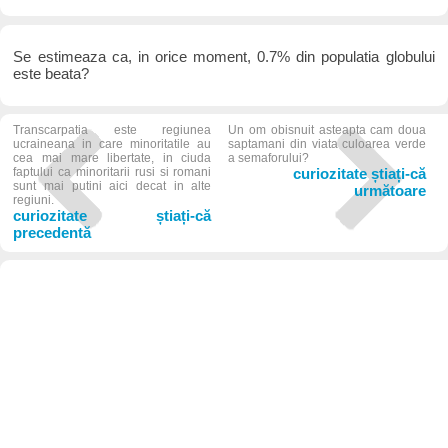
Se estimeaza ca, in orice moment, 0.7% din populatia globului
este beata?
Transcarpatia este regiunea
Un om obisnuit asteapta cam doua
ucraineana in care minoritatile au
saptamani din viata culoarea verde
cea mai mare libertate, in ciuda
a semaforului?
faptului ca minoritarii rusi si romani
curiozitate știați-că
sunt mai putini aici decat in alte
următoare
regiuni.
curiozitate știați-că
precedentă