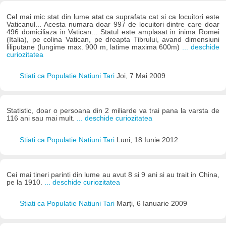
Cel mai mic stat din lume atat ca suprafata cat si ca locuitori este
Vaticanul... Acesta numara doar 997 de locuitori dintre care doar
496 domiciliaza in Vatican... Statul este amplasat in inima Romei
(Italia), pe colina Vatican, pe dreapta Tibrului, avand dimensiuni
liliputane (lungime max. 900 m, latime maxima 600m)
... deschide
curiozitatea
Stiati ca Populatie Natiuni Tari
Joi, 7 Mai 2009
Statistic, doar o persoana din 2 miliarde va trai pana la varsta de
116 ani sau mai mult.
... deschide curiozitatea
Stiati ca Populatie Natiuni Tari
Luni, 18 Iunie 2012
Cei mai tineri parinti din lume au avut 8 si 9 ani si au trait in China,
pe la 1910.
... deschide curiozitatea
Stiati ca Populatie Natiuni Tari
Marți, 6 Ianuarie 2009