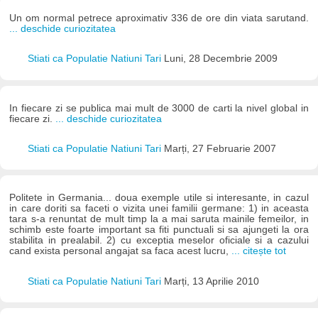
Un om normal petrece aproximativ 336 de ore din viata sarutand.
... deschide curiozitatea
Stiati ca Populatie Natiuni Tari
Luni, 28 Decembrie 2009
In fiecare zi se publica mai mult de 3000 de carti la nivel global in
fiecare zi.
... deschide curiozitatea
Stiati ca Populatie Natiuni Tari
Marți, 27 Februarie 2007
Politete in Germania... doua exemple utile si interesante, in cazul
in care doriti sa faceti o vizita unei familii germane: 1) in aceasta
tara s-a renuntat de mult timp la a mai saruta mainile femeilor, in
schimb este foarte important sa fiti punctuali si sa ajungeti la ora
stabilita in prealabil. 2) cu exceptia meselor oficiale si a cazului
cand exista personal angajat sa faca acest lucru,
... citește tot
Stiati ca Populatie Natiuni Tari
Marți, 13 Aprilie 2010