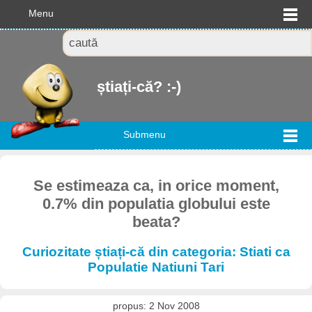
Menu
știați-că? :-)
Submenu
Se estimeaza ca, in orice moment,
0.7% din populatia globului este
beata?
Curiozitate știați-că din categoria: Stiati ca
Populatie Natiuni Tari
propus: 2 Nov 2008