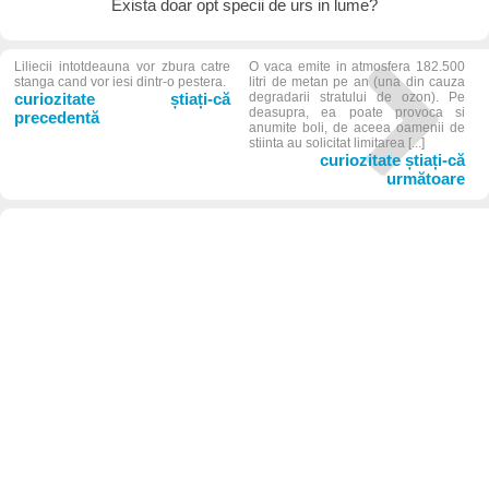
Exista doar opt specii de urs in lume?
Liliecii intotdeauna vor zbura catre
O vaca emite in atmosfera 182.500
stanga cand vor iesi dintr-o pestera.
litri de metan pe an (una din cauza
curiozitate știați-că
degradarii stratului de ozon). Pe
deasupra, ea poate provoca si
precedentă
anumite boli, de aceea oamenii de
stiinta au solicitat limitarea [...]
curiozitate știați-că
următoare