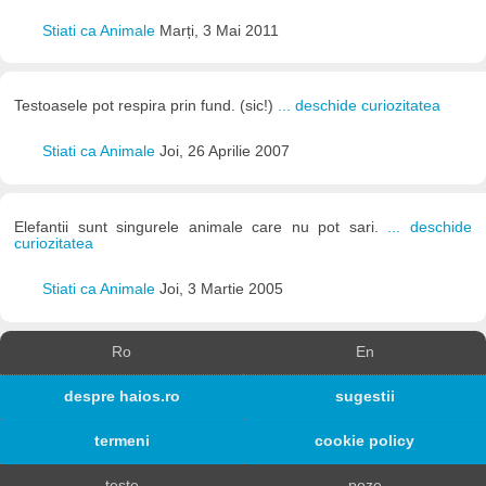
Stiati ca Animale
Marți, 3 Mai 2011
Testoasele pot respira prin fund. (sic!)
... deschide curiozitatea
Stiati ca Animale
Joi, 26 Aprilie 2007
Elefantii sunt singurele animale care nu pot sari.
... deschide
curiozitatea
Stiati ca Animale
Joi, 3 Martie 2005
Ro
En
despre haios.ro
sugestii
termeni
cookie policy
teste
poze