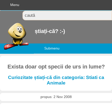
Menu
știați-că? :-)
Submenu
Exista doar opt specii de urs in lume?
Curiozitate știați-că din categoria: Stiati ca
Animale
propus: 2 Nov 2008