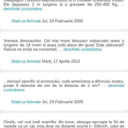
Galapagos (Testudo elephantopos) si in Insulele Oceanului Indian.
Ele depasesc 1 m lungime si o greutate de 250-400 Kg.
...
deschide curiozitatea
Stiati ca Animale
Joi, 24 Februarie 2005
Vremea dinozaurilor. Cel mai mare dinozaur subacvatic avea o
lungime de 14 metri si avea coltii afara din gura! Este adevarat?
Raluca va invita sa comentati.
... deschide curiozitatea
Stiati ca Animale
Marți, 17 Aprilie 2012
...mirosul specific al sconcsului, ruda americana a dihorului nostru,
poate fi detectat de om de la distanta de 2 km?
... deschide
curiozitatea
Stiati ca Animale
Joi, 24 Februarie 2005
Girafa, cel mai inalt mamifer din lume, alearga aproape la fel de
repede ca un cal, insa doar pe distante scurte (~ 50km/h, calul de