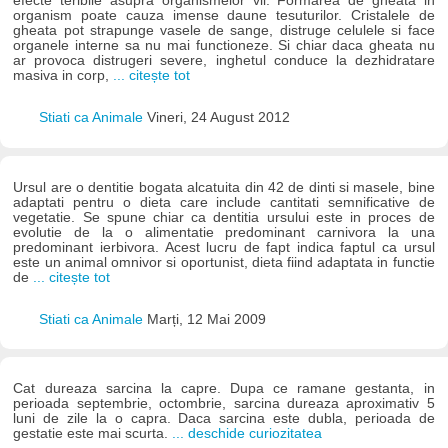
efecte teribile asupra organismelor vii. Formarea de gheata in
organism poate cauza imense daune tesuturilor. Cristalele de
gheata pot strapunge vasele de sange, distruge celulele si face
organele interne sa nu mai functioneze. Si chiar daca gheata nu
ar provoca distrugeri severe, inghetul conduce la dezhidratare
masiva in corp,
... citește tot
Stiati ca Animale
Vineri, 24 August 2012
Ursul are o dentitie bogata alcatuita din 42 de dinti si masele, bine
adaptati pentru o dieta care include cantitati semnificative de
vegetatie. Se spune chiar ca dentitia ursului este in proces de
evolutie de la o alimentatie predominant carnivora la una
predominant ierbivora. Acest lucru de fapt indica faptul ca ursul
este un animal omnivor si oportunist, dieta fiind adaptata in functie
de
... citește tot
Stiati ca Animale
Marți, 12 Mai 2009
Cat dureaza sarcina la capre. Dupa ce ramane gestanta, in
perioada septembrie, octombrie, sarcina dureaza aproximativ 5
luni de zile la o capra. Daca sarcina este dubla, perioada de
gestatie este mai scurta.
... deschide curiozitatea