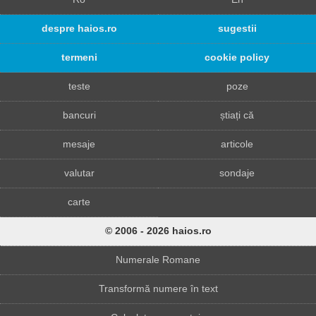
despre haios.ro
sugestii
termeni
cookie policy
teste
poze
bancuri
știați că
mesaje
articole
valutar
sondaje
carte
© 2006 - 2026 haios.ro
Numerale Romane
Transformă numere în text