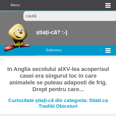
Menu
știați-că? :-)
Submenu
In Anglia secolului alXV-lea acoperisul
casei era singurul loc in care
animalele se puteau adaposti de frig.
Drept pentru care...
Curiozitate știați-că din categoria: Stiati ca
Traditii Obiceiuri