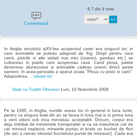
8.7 din 9 note
Comentează
In Anglia secolului alXV-lea acoperisul casei era singurul loc in
care animalele se puteau adaposti de frig. Drept pentru care
cainii, pisicile si alte vietati mai mici (soareci, gandaci etc.) se
cuibareau in paiele care acopereau casa. Cand ploua, paiele
deveneau alunecoase si animalele cadeau uneori direct peste
oameni. In acea perioada a aparut zicala "Ploua cu pisici si caini".
Adapostirea
... citește tot
Stiati ca Traditii Obiceiuri
Luni, 10 Noiembrie 2008
Pe la 1500, in Anglia, nuntile aveau loc in general in luna iunie,
pentru ca singura baie din an se facea in luna mai si in prima luna
a verii viitorii soti inca miroseau acceptabil. Oricum, corpul era
deja imbibat de miresmele transpiratiei si ca sa mascheze cat de
cat mirosul neplacut, miresele purtau in brate un buchet de flori
(de aici a ramas obiceiul buchetului purtat de mireasa!). Cada era