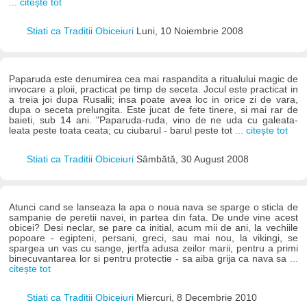
... citește tot
Stiati ca Traditii Obiceiuri
Luni, 10 Noiembrie 2008
Paparuda este denumirea cea mai raspandita a ritualului magic de
invocare a ploii, practicat pe timp de seceta. Jocul este practicat in
a treia joi dupa Rusalii; insa poate avea loc in orice zi de vara,
dupa o seceta prelungita. Este jucat de fete tinere, si mai rar de
baieti, sub 14 ani. "Paparuda-ruda, vino de ne uda cu galeata-
leata peste toata ceata; cu ciubarul - barul peste tot
... citește tot
Stiati ca Traditii Obiceiuri
Sâmbătă, 30 August 2008
Atunci cand se lanseaza la apa o noua nava se sparge o sticla de
sampanie de peretii navei, in partea din fata. De unde vine acest
obicei? Desi neclar, se pare ca initial, acum mii de ani, la vechiile
popoare - egipteni, persani, greci, sau mai nou, la vikingi, se
spargea un vas cu sange, jertfa adusa zeilor marii, pentru a primi
binecuvantarea lor si pentru protectie - sa aiba grija ca nava sa
...
citește tot
Stiati ca Traditii Obiceiuri
Miercuri, 8 Decembrie 2010