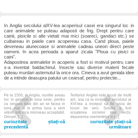
In Anglia secolului alXV-lea acoperisul casei era singurul loc in
care animalele se puteau adaposti de frig. Drept pentru care
cainii, pisicile si alte vietati mai mici (soareci, gandaci etc.) se
cuibareau in paiele care acopereau casa. Cand ploua, paiele
deveneau alunecoase si animalele cadeau uneori direct peste
oameni. In acea perioada a aparut zicala "Ploua cu pisici si
caini".
Adapostirea animalelor in acoperis a fost si motivul pentru care
s-a inventat baldachinul. Insecte sau diverse materii fecale
puteau murdari asternutul la orice ora. Cineva a avut geniala idee
de a intinde deasupra patului un cearsaf, pentru protectie...
Pe la 1500, in Anglia, nuntile aveau
Teritoriul Angliei este locuit de multi
loc in general in luna iunie, pentru
ani, asa ca la inceputul secolului al
ca singura baie din an se facea in
XVI-lea a inceput sa fie criza de
luna mai si in prima luna a verii
locuri de veci. Solutia a fost
viitorii soti inca miroseau acceptabil.
scoaterea sicrielor mai vechi,
Oricum, [...]
depunerea osemintelor in [...]
curiozitate știați-că
curiozitate știați-că
precedentă
următoare