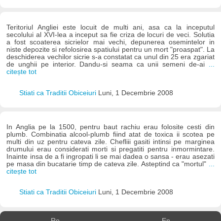
Teritoriul Angliei este locuit de multi ani, asa ca la inceputul
secolului al XVI-lea a inceput sa fie criza de locuri de veci. Solutia
a fost scoaterea sicrielor mai vechi, depunerea osemintelor in
niste depozite si refolosirea spatiului pentru un mort "proaspat". La
deschiderea vechilor sicrie s-a constatat ca unul din 25 era zgariat
de unghii pe interior. Dandu-si seama ca unii semeni de-ai
...
citește tot
Stiati ca Traditii Obiceiuri
Luni, 1 Decembrie 2008
In Anglia pe la 1500, pentru baut rachiu erau folosite cesti din
plumb. Combinatia alcool-plumb fiind atat de toxica ii scotea pe
multi din uz pentru cateva zile. Chefliii gasiti intinsi pe marginea
drumului erau considerati morti si pregatiti pentru inmormintare.
Inainte insa de a fi ingropati li se mai dadea o sansa - erau asezati
pe masa din bucatarie timp de cateva zile. Asteptind ca "mortul"
...
citește tot
Stiati ca Traditii Obiceiuri
Luni, 1 Decembrie 2008
Ro
En