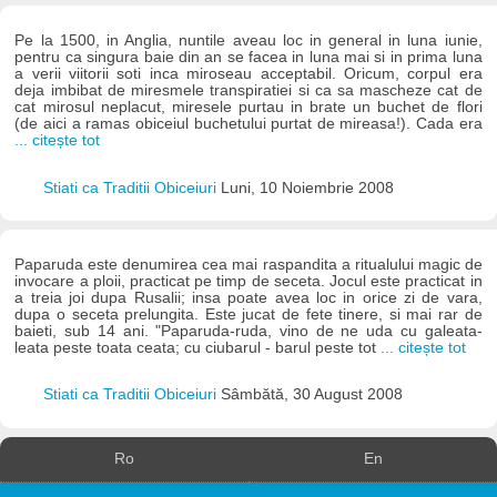
Pe la 1500, in Anglia, nuntile aveau loc in general in luna iunie,
pentru ca singura baie din an se facea in luna mai si in prima luna
a verii viitorii soti inca miroseau acceptabil. Oricum, corpul era
deja imbibat de miresmele transpiratiei si ca sa mascheze cat de
cat mirosul neplacut, miresele purtau in brate un buchet de flori
(de aici a ramas obiceiul buchetului purtat de mireasa!). Cada era
... citește tot
Stiati ca Traditii Obiceiuri
Luni, 10 Noiembrie 2008
Paparuda este denumirea cea mai raspandita a ritualului magic de
invocare a ploii, practicat pe timp de seceta. Jocul este practicat in
a treia joi dupa Rusalii; insa poate avea loc in orice zi de vara,
dupa o seceta prelungita. Este jucat de fete tinere, si mai rar de
baieti, sub 14 ani. "Paparuda-ruda, vino de ne uda cu galeata-
leata peste toata ceata; cu ciubarul - barul peste tot
... citește tot
Stiati ca Traditii Obiceiuri
Sâmbătă, 30 August 2008
Ro
En