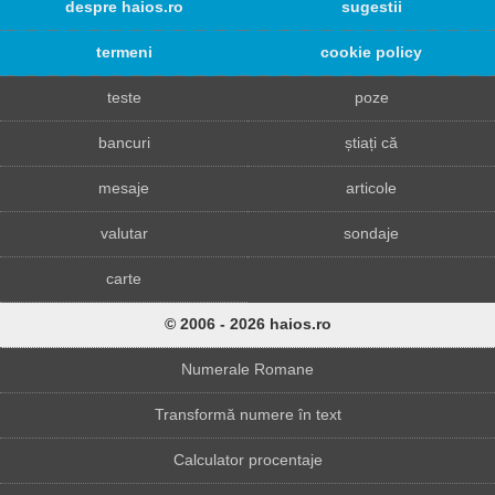
despre haios.ro
sugestii
termeni
cookie policy
teste
poze
bancuri
știați că
mesaje
articole
valutar
sondaje
carte
© 2006 - 2026 haios.ro
Numerale Romane
Transformă numere în text
Calculator procentaje