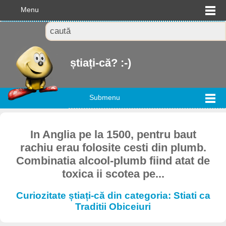
Menu
știați-că? :-)
Submenu
In Anglia pe la 1500, pentru baut
rachiu erau folosite cesti din plumb.
Combinatia alcool-plumb fiind atat de
toxica ii scotea pe...
Curiozitate știați-că din categoria: Stiati ca
Traditii Obiceiuri