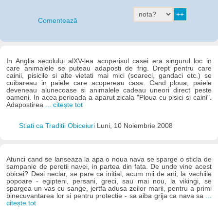
Comentează
In Anglia secolului alXV-lea acoperisul casei era singurul loc in
care animalele se puteau adaposti de frig. Drept pentru care
cainii, pisicile si alte vietati mai mici (soareci, gandaci etc.) se
cuibareau in paiele care acopereau casa. Cand ploua, paiele
deveneau alunecoase si animalele cadeau uneori direct peste
oameni. In acea perioada a aparut zicala "Ploua cu pisici si caini".
Adapostirea
... citește tot
Stiati ca Traditii Obiceiuri
Luni, 10 Noiembrie 2008
Atunci cand se lanseaza la apa o noua nava se sparge o sticla de
sampanie de peretii navei, in partea din fata. De unde vine acest
obicei? Desi neclar, se pare ca initial, acum mii de ani, la vechiile
popoare - egipteni, persani, greci, sau mai nou, la vikingi, se
spargea un vas cu sange, jertfa adusa zeilor marii, pentru a primi
binecuvantarea lor si pentru protectie - sa aiba grija ca nava sa
...
citește tot