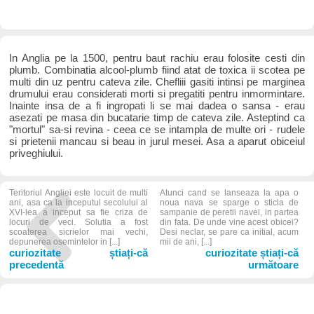
In Anglia pe la 1500, pentru baut rachiu erau folosite cesti din
plumb. Combinatia alcool-plumb fiind atat de toxica ii scotea pe
multi din uz pentru cateva zile. Chefliii gasiti intinsi pe marginea
drumului erau considerati morti si pregatiti pentru inmormintare.
Inainte insa de a fi ingropati li se mai dadea o sansa - erau
asezati pe masa din bucatarie timp de cateva zile. Asteptind ca
"mortul" sa-si revina - ceea ce se intampla de multe ori - rudele
si prietenii mancau si beau in jurul mesei. Asa a aparut obiceiul
priveghiului.
Teritoriul Angliei este locuit de multi
Atunci cand se lanseaza la apa o
ani, asa ca la inceputul secolului al
noua nava se sparge o sticla de
XVI-lea a inceput sa fie criza de
sampanie de peretii navei, in partea
locuri de veci. Solutia a fost
din fata. De unde vine acest obicei?
scoaterea sicrielor mai vechi,
Desi neclar, se pare ca initial, acum
depunerea osemintelor in [...]
mii de ani, [...]
curiozitate știați-că
curiozitate știați-că
precedentă
următoare