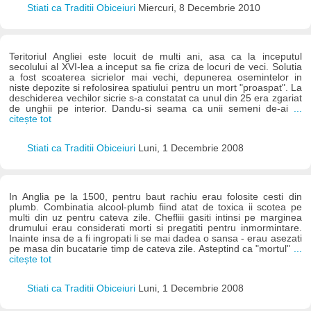
Stiati ca Traditii Obiceiuri
Miercuri, 8 Decembrie 2010
Teritoriul Angliei este locuit de multi ani, asa ca la inceputul
secolului al XVI-lea a inceput sa fie criza de locuri de veci. Solutia
a fost scoaterea sicrielor mai vechi, depunerea osemintelor in
niste depozite si refolosirea spatiului pentru un mort "proaspat". La
deschiderea vechilor sicrie s-a constatat ca unul din 25 era zgariat
de unghii pe interior. Dandu-si seama ca unii semeni de-ai
...
citește tot
Stiati ca Traditii Obiceiuri
Luni, 1 Decembrie 2008
In Anglia pe la 1500, pentru baut rachiu erau folosite cesti din
plumb. Combinatia alcool-plumb fiind atat de toxica ii scotea pe
multi din uz pentru cateva zile. Chefliii gasiti intinsi pe marginea
drumului erau considerati morti si pregatiti pentru inmormintare.
Inainte insa de a fi ingropati li se mai dadea o sansa - erau asezati
pe masa din bucatarie timp de cateva zile. Asteptind ca "mortul"
...
citește tot
Stiati ca Traditii Obiceiuri
Luni, 1 Decembrie 2008