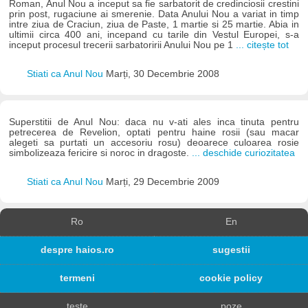
Roman, Anul Nou a inceput sa fie sarbatorit de credinciosii crestini
prin post, rugaciune ai smerenie. Data Anului Nou a variat in timp
intre ziua de Craciun, ziua de Paste, 1 martie si 25 martie. Abia in
ultimii circa 400 ani, incepand cu tarile din Vestul Europei, s-a
inceput procesul trecerii sarbatoririi Anului Nou pe 1
... citește tot
Stiati ca Anul Nou
Marți, 30 Decembrie 2008
Superstitii de Anul Nou: daca nu v-ati ales inca tinuta pentru
petrecerea de Revelion, optati pentru haine rosii (sau macar
alegeti sa purtati un accesoriu rosu) deoarece culoarea rosie
simbolizeaza fericire si noroc in dragoste.
... deschide curiozitatea
Stiati ca Anul Nou
Marți, 29 Decembrie 2009
Ro
En
despre haios.ro
sugestii
termeni
cookie policy
teste
poze