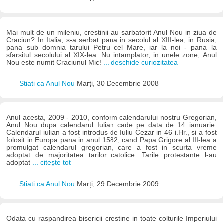
Mai mult de un mileniu, crestinii au sarbatorit Anul Nou in ziua de
Craciun? In Italia, s-a serbat pana in secolul al XIII-lea, in Rusia,
pana sub domnia tarului Petru cel Mare, iar la noi - pana la
sfarsitul secolului al XIX-lea. Nu intamplator, in unele zone, Anul
Nou este numit Craciunul Mic!
... deschide curiozitatea
Stiati ca Anul Nou
Marți, 30 Decembrie 2008
Anul acesta, 2009 - 2010, conform calendarului nostru Gregorian,
Anul Nou dupa calendarul Iulian cade pe data de 14 ianuarie.
Calendarul iulian a fost introdus de Iuliu Cezar in 46 i.Hr., si a fost
folosit in Europa pana in anul 1582, cand Papa Grigore al III-lea a
promulgat calendarul gregorian, care a fost in scurta vreme
adoptat de majoritatea tarilor catolice. Tarile protestante l-au
adoptat
... citește tot
Stiati ca Anul Nou
Marți, 29 Decembrie 2009
Odata cu raspandirea bisericii crestine in toate colturile Imperiului