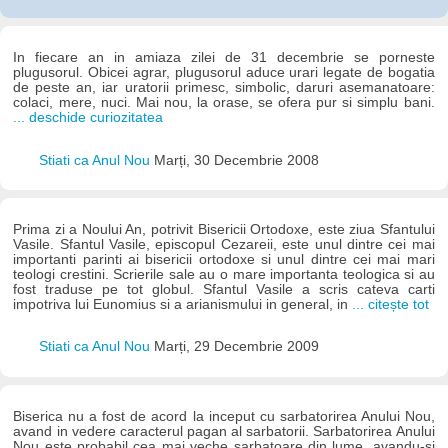
In fiecare an in amiaza zilei de 31 decembrie se porneste
plugusorul. Obicei agrar, plugusorul aduce urari legate de bogatia
de peste an, iar uratorii primesc, simbolic, daruri asemanatoare:
colaci, mere, nuci. Mai nou, la orase, se ofera pur si simplu bani.
... deschide curiozitatea
Stiati ca Anul Nou
Marți, 30 Decembrie 2008
Prima zi a Noului An, potrivit Bisericii Ortodoxe, este ziua Sfantului
Vasile. Sfantul Vasile, episcopul Cezareii, este unul dintre cei mai
importanti parinti ai bisericii ortodoxe si unul dintre cei mai mari
teologi crestini. Scrierile sale au o mare importanta teologica si au
fost traduse pe tot globul. Sfantul Vasile a scris cateva carti
impotriva lui Eunomius si a arianismului in general, in
... citește tot
Stiati ca Anul Nou
Marți, 29 Decembrie 2009
Biserica nu a fost de acord la inceput cu sarbatorirea Anului Nou,
avand in vedere caracterul pagan al sarbatorii. Sarbatorirea Anului
Nou este probabil cea mai veche sarbatoare din lume, avandu-si