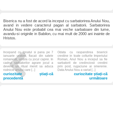
Biserica nu a fost de acord la inceput cu sarbatorirea Anului Nou,
avand in vedere caracterul pagan al sarbatorii. Sarbatorirea
Anului Nou este probabil cea mai veche sarbatoare din lume,
avandu-si originile in Babilon, cu mai mult de 2000 ani inainte de
Hristos.
Incepand cu Ignatul si pana pe 7
Odata cu raspandirea bisericii
ianuarie uratorii, flacaii din satele
crestine in toate colturile Imperiului
romanesti, umbla cu jocul caprei. In
Roman, Anul Nou a inceput sa fie
cadrul sarbatorilor agrare jocul a
sarbatorit de credinciosii crestini
devenit un ritual menit sa aduca
prin post, rugaciune ai smerenie.
rodnicie anului care [...]
Data Anului Nou a variat [...]
curiozitate știați-că
curiozitate știați-că
precedentă
următoare