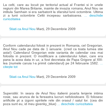
La celti, care au locuit pe teritoriul actual al Frantei si in unele
regiuni din Marea Britanie, inainte de invazia romana, Anul Nou se
intitula Samhain si era sarbatorit la sfarsitul lunii octombrie. Ultima
zi a lunii octombrie Celtii incepeau sarbatoarea.
... deschide
curiozitatea
Stiati ca Anul Nou
Marți, 29 Decembrie 2009
Conform calendarului folosit in prezent in Romania, cel Gregorian,
Anul Nou cade pe data de 1 ianuarie. (cred ca toata lumea stie
asta!) Calendarul Gregorian este varianta de calendar cea mai
folosita in prezent. O modificare a calendarului Iulian, care era
pana la acea data in uz, a fost decretata de Papa Grigore al XIII-
lea (numele caruia l-a primit calendarul) pe 24 februarie 1582.
...
citește tot
Stiati ca Anul Nou
Marți, 29 Decembrie 2009
Superstitii: In seara de Anul Nou italienii poarta lenjerie intima
rosie, sau arunca de la fereastra lucruri nefolositoare. Ei folosesc
artificiile pt a izgoni spiritele rele din orasul / satul lor. (cea din
poza sunt eu, id meu givenky_blue)
... deschide curiozitatea