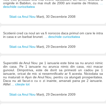
originile in Babilon, cu mai mult de 2000 ani inainte de Hristos.
...
deschide curiozitatea
Stiati ca Anul Nou
Marți, 30 Decembrie 2008
Scotienii cred ca noul an va fi norocos daca primul om care le intra
in casa e un barbat brunet.
... deschide curiozitatea
Stiati ca Anul Nou
Marți, 29 Decembrie 2009
Superstitii de Anul Nou: pe 1 ianuarie este bine sa nu arunci nimic
din casa. Pe 1 ianuarie nu arunca nimic din casa, nici macar
gunoiul. Dimpotriva, este de dorit sa primesti un cadou pe 1
ianuarie, oricat de mic si nesemnificativ ar fi acesta. Niciodata sa
nu maturati in Ajun de Anul Nou, pentru ca alungati prosperitatea.
Daca nu ati facut-o cu o zi inainte, amanati pana pe 2 ianuarie.
Altfel
... citește tot
Stiati ca Anul Nou
Marți, 29 Decembrie 2009