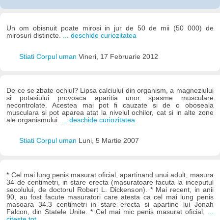
Un om obisnuit poate mirosi in jur de 50 de mii (50 000) de
mirosuri distincte.
... deschide curiozitatea
Stiati Corpul uman
Vineri, 17 Februarie 2012
De ce se zbate ochiul? Lipsa calciului din organism, a magneziului
si potasiului provoaca aparitia unor spasme musculare
necontrolate. Acestea mai pot fi cauzate si de o oboseala
musculara si pot aparea atat la nivelul ochilor, cat si in alte zone
ale organismului.
... deschide curiozitatea
Stiati Corpul uman
Luni, 5 Martie 2007
* Cel mai lung penis masurat oficial, apartinand unui adult, masura
34 de centimetri, in stare erecta (masuratoare facuta la inceputul
secolului, de doctorul Robert L. Dickenson). * Mai recent, in anii
90, au fost facute masuratori care atesta ca cel mai lung penis
masoara 34.3 centimetri in stare erecta si apartine lui Jonah
Falcon, din Statele Unite. * Cel mai mic penis masurat oficial,
...
citește tot