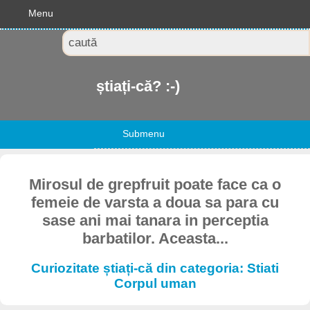
Menu
știați-că? :-)
Submenu
Mirosul de grepfruit poate face ca o
femeie de varsta a doua sa para cu
sase ani mai tanara in perceptia
barbatilor. Aceasta...
Curiozitate știați-că din categoria: Stiati
Corpul uman