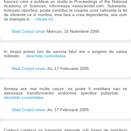
francezi care a publicat un studiu in Proceedings of the National
Academy of Sciences, informeaza newscientist.com. Substanta,
botezata opiorfina, poate contribui la crearea unor calmante la fel
de eficiente ca si morfina, insa fara a crea dependenta, asa cum
se intampla in
... citește tot
Stiati Corpul uman
Miercuri, 15 Noiembrie 2006
In timpul primei luni de sarcina fatul are o lungime de cativa
milimetri.
... deschide curiozitatea
Stiati Corpul uman
Joi, 17 Februarie 2005
Acneea are mai multe cauze: ea poate fi ereditara sau se
datoreaza transformarilor endocrine specifice pubertatii.
...
deschide curiozitatea
Stiati Corpul uman
Joi, 17 Februarie 2005
Creierul continua sa transmita semnale sub forma de impulsuri