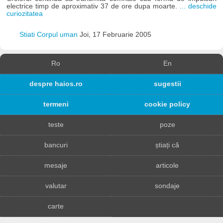
electrice timp de aproximativ 37 de ore dupa moarte.
... deschide
curiozitatea
Stiati Corpul uman
Joi, 17 Februarie 2005
Ro
En
despre haios.ro
sugestii
termeni
cookie policy
teste
poze
bancuri
știați că
mesaje
articole
valutar
sondaje
carte