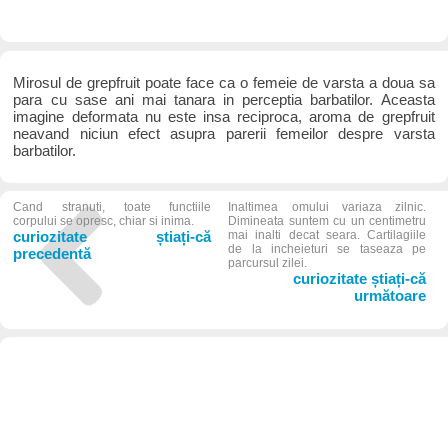
Mirosul de grepfruit poate face ca o femeie de varsta a doua sa
para cu sase ani mai tanara in perceptia barbatilor. Aceasta
imagine deformata nu este insa reciproca, aroma de grepfruit
neavand niciun efect asupra parerii femeilor despre varsta
barbatilor.
Cand stranuti, toate functiile
Inaltimea omului variaza zilnic.
corpului se opresc, chiar si inima.
Dimineata suntem cu un centimetru
curiozitate știați-că
mai inalti decat seara. Cartilagiile
de la incheieturi se taseaza pe
precedentă
parcursul zilei.
curiozitate știați-că
următoare