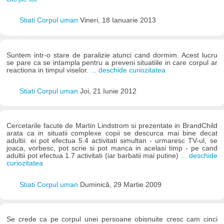
Stiati Corpul uman
Vineri, 18 Ianuarie 2013
Suntem intr-o stare de paralizie atunci cand dormim. Acest lucru
se pare ca se intampla pentru a preveni situatiile in care corpul ar
reactiona in timpul viselor.
... deschide curiozitatea
Stiati Corpul uman
Joi, 21 Iunie 2012
Cercetarile facute de Martin Lindstrom si prezentate in BrandChild
arata ca in situatii complexe copii se descurca mai bine decat
adultii: ei pot efectua 5.4 activitati simultan - urmaresc TV-ul, se
joaca, vorbesc, pot scrie si pot manca in acelasi timp - pe cand
adultii pot efectua 1.7 activitati (iar barbatii mai putine)
... deschide
curiozitatea
Stiati Corpul uman
Duminică, 29 Martie 2009
Se crede ca pe corpul unei persoane obisnuite cresc cam cinci