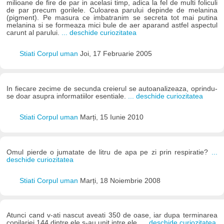
milioane de fire de par in acelasi timp, adica la fel de multi foliculi
de par precum gorilele. Culoarea parului depinde de melanina
(pigment). Pe masura ce imbatranim se secreta tot mai putina
melanina si se formeaza mici bule de aer aparand astfel aspectul
carunt al parului.
... deschide curiozitatea
Stiati Corpul uman
Joi, 17 Februarie 2005
In fiecare zecime de secunda creierul se autoanalizeaza, oprindu-
se doar asupra informatiilor esentiale.
... deschide curiozitatea
Stiati Corpul uman
Marți, 15 Iunie 2010
Omul pierde o jumatate de litru de apa pe zi prin respiratie?
...
deschide curiozitatea
Stiati Corpul uman
Marți, 18 Noiembrie 2008
Atunci cand v-ati nascut aveati 350 de oase, iar dupa terminarea
copilariei 144 dintre ele s-au unit intre ele.
... deschide curiozitatea