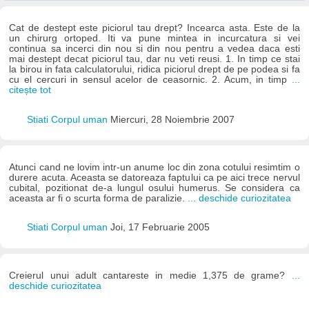
Cat de destept este piciorul tau drept? Incearca asta. Este de la
un chirurg ortoped. Iti va pune mintea in incurcatura si vei
continua sa incerci din nou si din nou pentru a vedea daca esti
mai destept decat piciorul tau, dar nu veti reusi. 1. In timp ce stai
la birou in fata calculatorului, ridica piciorul drept de pe podea si fa
cu el cercuri in sensul acelor de ceasornic. 2. Acum, in timp
...
citește tot
Stiati Corpul uman
Miercuri, 28 Noiembrie 2007
Atunci cand ne lovim intr-un anume loc din zona cotului resimtim o
durere acuta. Aceasta se datoreaza faptului ca pe aici trece nervul
cubital, pozitionat de-a lungul osului humerus. Se considera ca
aceasta ar fi o scurta forma de paralizie.
... deschide curiozitatea
Stiati Corpul uman
Joi, 17 Februarie 2005
Creierul unui adult cantareste in medie 1,375 de grame?
...
deschide curiozitatea