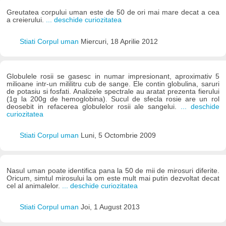
Greutatea corpului uman este de 50 de ori mai mare decat a cea
a creierului.
... deschide curiozitatea
Stiati Corpul uman
Miercuri, 18 Aprilie 2012
Globulele rosii se gasesc in numar impresionant, aproximativ 5
milioane intr-un mililitru cub de sange. Ele contin globulina, saruri
de potasiu si fosfati. Analizele spectrale au aratat prezenta fierului
(1g la 200g de hemoglobina). Sucul de sfecla rosie are un rol
deosebit in refacerea globulelor rosii ale sangelui.
... deschide
curiozitatea
Stiati Corpul uman
Luni, 5 Octombrie 2009
Nasul uman poate identifica pana la 50 de mii de mirosuri diferite.
Oricum, simtul mirosului la om este mult mai putin dezvoltat decat
cel al animalelor.
... deschide curiozitatea
Stiati Corpul uman
Joi, 1 August 2013