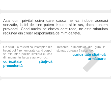
Asa cum privitul cuiva care casca ne va induce aceeasi
senzatie, la fel de bine putem izbucni si in ras, daca suntem
provocati. Cand auzim pe cineva care rade, ne este stimulata
regiunea din creier responsabila de mimica fetei.
Un studiu a relevat ca intamplari din
Trecerea alimentelor din gura in
trecut pot fi rememorate cand corpul
stomac dureaza 7 secunde.
se afla intr-o pozitie similara cu cea
curiozitate știați-că
din momentul la care au avut loc.
următoare
curiozitate știați-că
precedentă