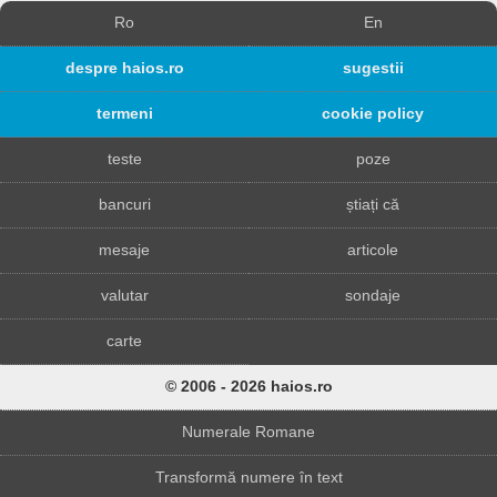
Ro
En
despre haios.ro
sugestii
termeni
cookie policy
teste
poze
bancuri
știați că
mesaje
articole
valutar
sondaje
carte
© 2006 - 2026 haios.ro
Numerale Romane
Transformă numere în text