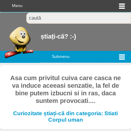
Menu
știați-că? :-)
Submenu
Asa cum privitul cuiva care casca ne
va induce aceeasi senzatie, la fel de
bine putem izbucni si in ras, daca
suntem provocati....
Curiozitate știați-că din categoria: Stiati
Corpul uman