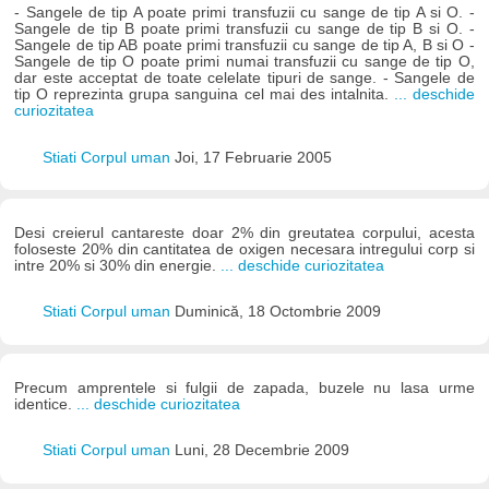
- Sangele de tip A poate primi transfuzii cu sange de tip A si O. -
Sangele de tip B poate primi transfuzii cu sange de tip B si O. -
Sangele de tip AB poate primi transfuzii cu sange de tip A, B si O -
Sangele de tip O poate primi numai transfuzii cu sange de tip O,
dar este acceptat de toate celelate tipuri de sange. - Sangele de
tip O reprezinta grupa sanguina cel mai des intalnita.
... deschide
curiozitatea
Stiati Corpul uman
Joi, 17 Februarie 2005
Desi creierul cantareste doar 2% din greutatea corpului, acesta
foloseste 20% din cantitatea de oxigen necesara intregului corp si
intre 20% si 30% din energie.
... deschide curiozitatea
Stiati Corpul uman
Duminică, 18 Octombrie 2009
Precum amprentele si fulgii de zapada, buzele nu lasa urme
identice.
... deschide curiozitatea
Stiati Corpul uman
Luni, 28 Decembrie 2009