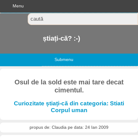
Menu
știați-că? :-)
Submenu
Osul de la sold este mai tare decat
cimentul.
Curiozitate știați-că din categoria: Stiati
Corpul uman
propus de: Claudia pe data: 24 Ian 2009