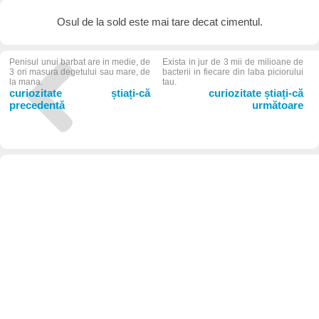
Osul de la sold este mai tare decat cimentul.
Penisul unui barbat are in medie, de
Exista in jur de 3 mii de milioane de
3 ori masura degetului sau mare, de
bacterii in fiecare din laba piciorului
la mana.
tau.
curiozitate știați-că
curiozitate știați-că
precedentă
următoare