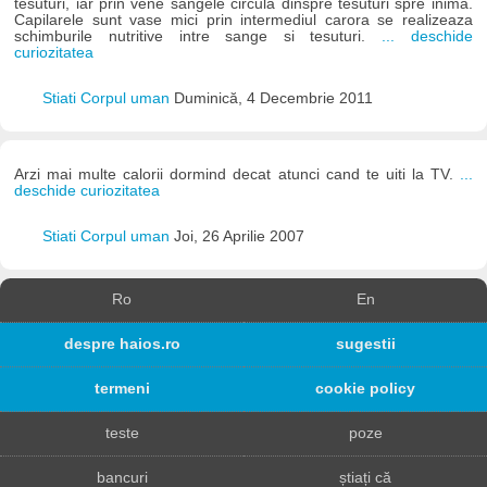
tesuturi, iar prin vene sangele circula dinspre tesuturi spre inima.
Capilarele sunt vase mici prin intermediul carora se realizeaza
schimburile nutritive intre sange si tesuturi.
... deschide
curiozitatea
Stiati Corpul uman
Duminică, 4 Decembrie 2011
Arzi mai multe calorii dormind decat atunci cand te uiti la TV.
...
deschide curiozitatea
Stiati Corpul uman
Joi, 26 Aprilie 2007
Ro
En
despre haios.ro
sugestii
termeni
cookie policy
teste
poze
bancuri
știați că