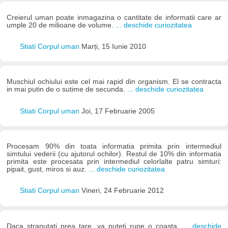
Creierul uman poate inmagazina o cantitate de informatii care ar
umple 20 de milioane de volume.
... deschide curiozitatea
Stiati Corpul uman
Marți, 15 Iunie 2010
Muschiul ochiului este cel mai rapid din organism. El se contracta
in mai putin de o sutime de secunda.
... deschide curiozitatea
Stiati Corpul uman
Joi, 17 Februarie 2005
Procesam 90% din toata informatia primita prin intermediul
simtului vederii (cu ajutorul ochilor). Restul de 10% din informatia
primita este procesata prin intermediul celorlalte patru simturi:
pipait, gust, miros si auz.
... deschide curiozitatea
Stiati Corpul uman
Vineri, 24 Februarie 2012
Daca stranutati prea tare, va puteti rupe o coasta.
... deschide