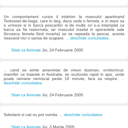
Un comportament curios il intalnim la masculul apartinand
Testoasei-de-baga, care in larg, daca vede o femela, e in stare sa
o urmeze si in barca pescarilor si de multe ori s-a intamplat ca
barca sa fie rasturnata, iar masculul inselat in sperantele sale
(broasca femela fiind moarta) sa se repeada la pescar, acesta
neavand nici o sansa de scapare.
... deschide curiozitatea
Stiati ca Animale
Joi, 24 Februarie 2005
... cand se simte amenintat de vreun dusman, ornitorincul,
mamifer ce traieste in Australia, se scufunda rapid in apa, unde
poate ramane nemiscat peste 10 minute, fara sa respire.
...
deschide curiozitatea
Stiati ca Animale
Joi, 24 Februarie 2005
Sobolanii si caii nu pot vomita.
... deschide curiozitatea
Stiati ca Animale
Joi, 3 Martie 2005