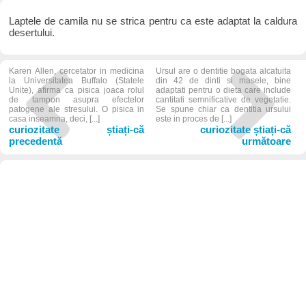
Laptele de camila nu se strica pentru ca este adaptat la caldura
desertului.
Karen Allen, cercetator in medicina
Ursul are o dentitie bogata alcatuita
la Universitatea Buffalo (Statele
din 42 de dinti si masele, bine
Unite), afirma ca pisica joaca rolul
adaptati pentru o dieta care include
de tampon asupra efectelor
cantitati semnificative de vegetatie.
patogene ale stresului. O pisica in
Se spune chiar ca dentitia ursului
casa inseamna, deci, [...]
este in proces de [...]
curiozitate știați-că
curiozitate știați-că
precedentă
următoare