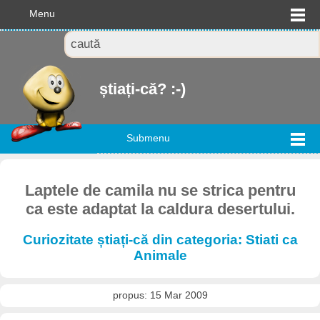
Menu
știați-că? :-)
Submenu
Laptele de camila nu se strica pentru
ca este adaptat la caldura desertului.
Curiozitate știați-că din categoria: Stiati ca
Animale
propus: 15 Mar 2009