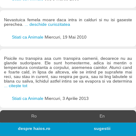
Nevastuica femela moare daca intra in calduri si nu isi gaseste
perechea.
... deschide curiozitatea
Stiati ca Animale
Miercuri, 19 Mai 2010
Pisicile nu transpira asa cum transpira oamenii, deoarece nu au
glande sudoripare. Ele sunt homeoterme, adica isi mentin o
temperatura constanta a corpului, asemenea cainilor. Atunci cand
e foarte cald, in lipsa de altceva, ele se intind pe suprafete mai
reci, sau stau in curent, sau respira pe gura, sau isi ling labutele si
blana cu saliva, lichidul astfel intins se va evapora si va determina
... citește tot
Stiati ca Animale
Miercuri, 3 Aprilie 2013
Ro
En
despre haios.ro
sugestii