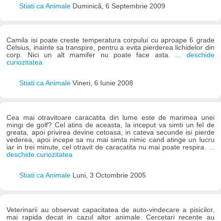
Stiati ca Animale
Duminică, 6 Septembrie 2009
Camila isi poate creste temperatura corpului cu aproape 6 grade
Celsius, inainte sa transpire, pentru a evita pierderea lichidelor din
corp. Nici un alt mamifer nu poate face asta.
... deschide
curiozitatea
Stiati ca Animale
Vineri, 6 Iunie 2008
Cea mai otravitoare caracatita din lume este de marimea unei
mingi de golf? Cel atins de aceasta, la inceput va simti un fel de
greata, apoi privirea devine cetoasa, in cateva secunde isi pierde
vederea, apoi incepe sa nu mai simta nimic cand atinge un lucru
iar in trei minute, cel otravit de caracatita nu mai poate respira.
...
deschide curiozitatea
Stiati ca Animale
Luni, 3 Octombrie 2005
Veterinarii au observat capacitatea de auto-vindecare a pisicilor,
mai rapida decat in cazul altor animale. Cercetari recente au