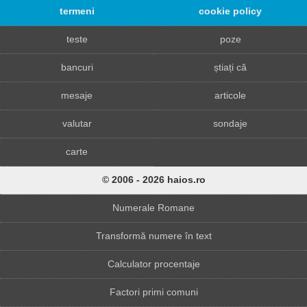
termeni
cookie policy
teste
poze
bancuri
știați că
mesaje
articole
valutar
sondaje
carte
© 2006 - 2026 haios.ro
Numerale Romane
Transformă numere în text
Calculator procentaje
Factori primi comuni