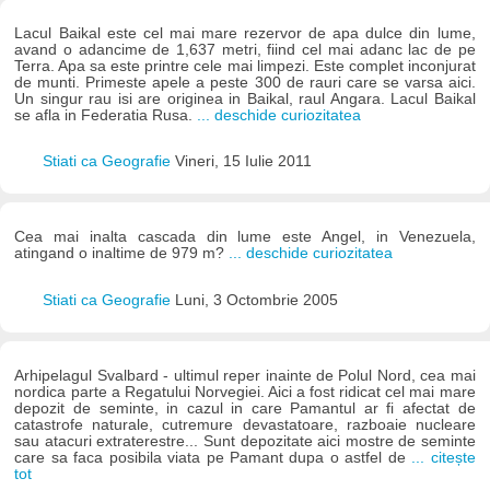
Lacul Baikal este cel mai mare rezervor de apa dulce din lume,
avand o adancime de 1,637 metri, fiind cel mai adanc lac de pe
Terra. Apa sa este printre cele mai limpezi. Este complet inconjurat
de munti. Primeste apele a peste 300 de rauri care se varsa aici.
Un singur rau isi are originea in Baikal, raul Angara. Lacul Baikal
se afla in Federatia Rusa.
... deschide curiozitatea
Stiati ca Geografie
Vineri, 15 Iulie 2011
Cea mai inalta cascada din lume este Angel, in Venezuela,
atingand o inaltime de 979 m?
... deschide curiozitatea
Stiati ca Geografie
Luni, 3 Octombrie 2005
Arhipelagul Svalbard - ultimul reper inainte de Polul Nord, cea mai
nordica parte a Regatului Norvegiei. Aici a fost ridicat cel mai mare
depozit de seminte, in cazul in care Pamantul ar fi afectat de
catastrofe naturale, cutremure devastatoare, razboaie nucleare
sau atacuri extraterestre... Sunt depozitate aici mostre de seminte
care sa faca posibila viata pe Pamant dupa o astfel de
... citește
tot