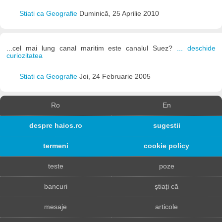
Stiati ca Geografie
Duminică, 25 Aprilie 2010
...cel mai lung canal maritim este canalul Suez?
... deschide
curiozitatea
Stiati ca Geografie
Joi, 24 Februarie 2005
Ro
En
despre haios.ro
sugestii
termeni
cookie policy
teste
poze
bancuri
știați că
mesaje
articole