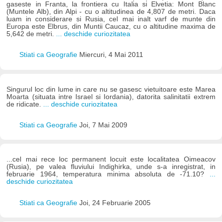
gaseste in Franta, la frontiera cu Italia si Elvetia: Mont Blanc
(Muntele Alb), din Alpi - cu o altitudinea de 4,807 de metri. Daca
luam in considerare si Rusia, cel mai inalt varf de munte din
Europa este Elbrus, din Muntii Caucaz, cu o altitudine maxima de
5,642 de metri.
... deschide curiozitatea
Stiati ca Geografie
Miercuri, 4 Mai 2011
Singurul loc din lume in care nu se gasesc vietuitoare este Marea
Moarta (situata intre Israel si Iordania), datorita salinitatii extrem
de ridicate.
... deschide curiozitatea
Stiati ca Geografie
Joi, 7 Mai 2009
...cel mai rece loc permanent locuit este localitatea Oimeacov
(Rusia), pe valea fluviului Indighirka, unde s-a inregistrat, in
februarie 1964, temperatura minima absoluta de -71.10?
...
deschide curiozitatea
Stiati ca Geografie
Joi, 24 Februarie 2005