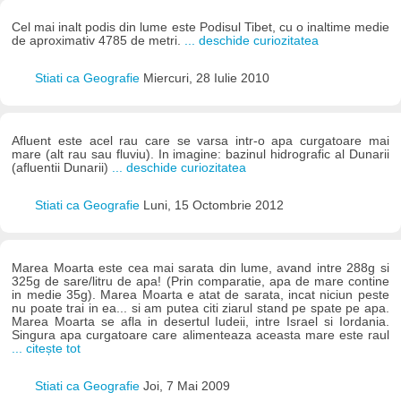
Cel mai inalt podis din lume este Podisul Tibet, cu o inaltime medie
de aproximativ 4785 de metri.
... deschide curiozitatea
Stiati ca Geografie
Miercuri, 28 Iulie 2010
Afluent este acel rau care se varsa intr-o apa curgatoare mai
mare (alt rau sau fluviu). In imagine: bazinul hidrografic al Dunarii
(afluentii Dunarii)
... deschide curiozitatea
Stiati ca Geografie
Luni, 15 Octombrie 2012
Marea Moarta este cea mai sarata din lume, avand intre 288g si
325g de sare/litru de apa! (Prin comparatie, apa de mare contine
in medie 35g). Marea Moarta e atat de sarata, incat niciun peste
nu poate trai in ea... si am putea citi ziarul stand pe spate pe apa.
Marea Moarta se afla in desertul Iudeii, intre Israel si Iordania.
Singura apa curgatoare care alimenteaza aceasta mare este raul
... citește tot
Stiati ca Geografie
Joi, 7 Mai 2009