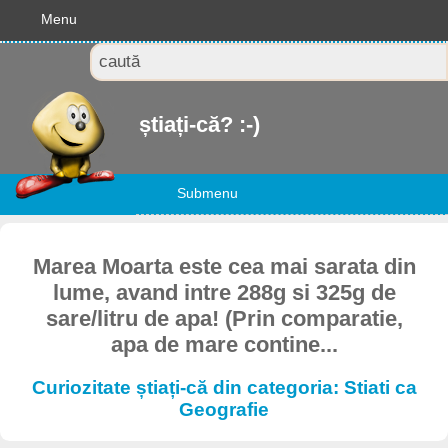
Menu
știați-că? :-)
Submenu
Marea Moarta este cea mai sarata din
lume, avand intre 288g si 325g de
sare/litru de apa! (Prin comparatie,
apa de mare contine...
Curiozitate știați-că din categoria: Stiati ca
Geografie