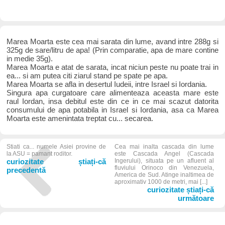
Marea Moarta este cea mai sarata din lume, avand intre 288g si
325g de sare/litru de apa! (Prin comparatie, apa de mare contine
in medie 35g).
Marea Moarta e atat de sarata, incat niciun peste nu poate trai in
ea... si am putea citi ziarul stand pe spate pe apa.
Marea Moarta se afla in desertul Iudeii, intre Israel si Iordania.
Singura apa curgatoare care alimenteaza aceasta mare este
raul Iordan, insa debitul este din ce in ce mai scazut datorita
consumului de apa potabila in Israel si Iordania, asa ca Marea
Moarta este amenintata treptat cu... secarea.
Stiati ca... numele Asiei provine de
Cea mai inalta cascada din lume
la ASU = pamant roditor.
este Cascada Angel (Cascada
curiozitate știați-că
Ingerului), situata pe un afluent al
fluviului Orinoco din Venezuela,
precedentă
America de Sud. Atinge inaltimea de
aproximativ 1000 de metri, mai [...]
curiozitate știați-că
următoare