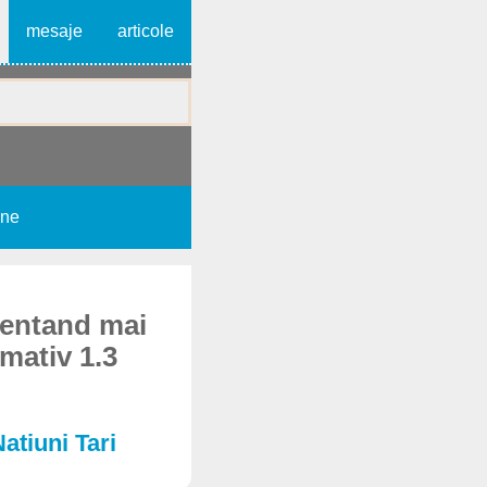
mesaje
articole
une
zentand mai
mativ 1.3
Natiuni Tari