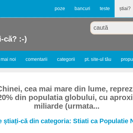
poze
bancuri
teste
știai?
i-că? :-)
 mai noi
comentarii
categorii
pt. site-ul tău
prop
Chinei, cea mai mare din lume, repre
20% din populatia globului, cu aproxi
miliarde (urmata...
 știați-că din categoria: Stiati ca Populatie 