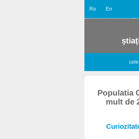
Ro
En
știaț
cele
Populatia 
mult de 
Curiozitate