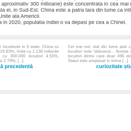
cu aproximativ 300 milioane) este concentrata in cea mai
ata ei, in Sud-Est. China este a patra tara din lume ca in
nite ala Americii.
 in 2020, populatia Indiei o va depasi pe cea a Chinei.
 locuiteste in 6 state: China cu
Cel mai mic stat din lume atat c
i 19.83%, India cu 1.130 miliarde
locuitori este Vaticanul... Aces
 cu 300.000 locuitori 4.55%,
locuitori dintre care doar 496 dom
a 2.79%, [...]
Statul este amplasat in inima [...]
-că precedentă
curiozitate șt