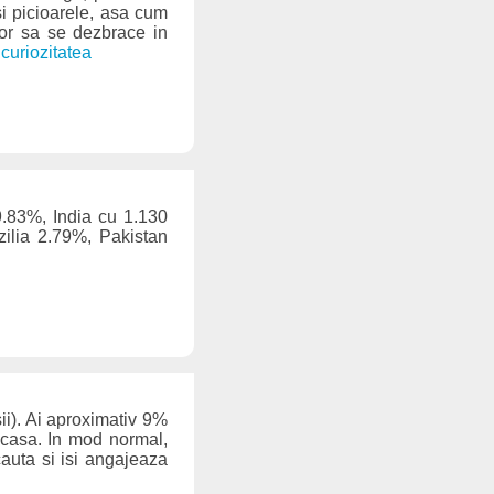
si picioarele, asa cum
ilor sa se dezbrace in
 curiozitatea
19.83%, India cu 1.130
zilia 2.79%, Pakistan
ii). Ai aproximativ 9%
n casa. In mod normal,
 cauta si isi angajeaza