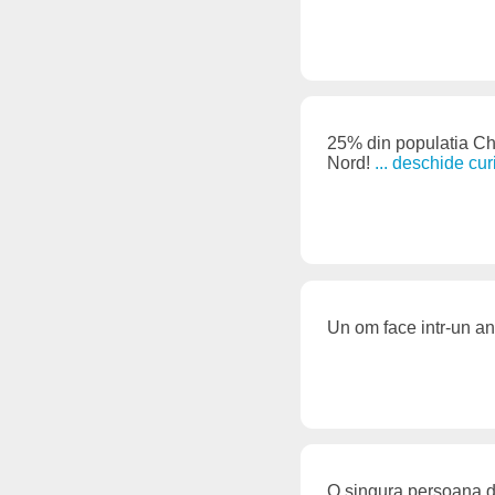
25% din populatia Chi
Nord!
... deschide cur
Un om face intr-un an
O singura persoana di