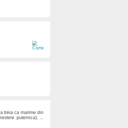
, a treia ca marime din
crestere puternica).
...