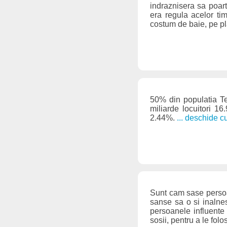
indraznisera sa poart
era regula acelor tim
costum de baie, pe pla
50% din populatia Ter
miliarde locuitori 1
2.44%.
... deschide c
Sunt cam sase persoan
sanse sa o si inalnes
persoanele influente (
sosii, pentru a le folo