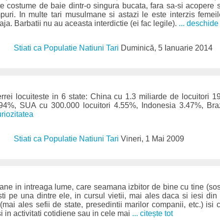
e costume de baie dintr-o singura bucata, fara sa-si acopere 
puri. In multe tari musulmane si astazi le este interzis feme
ja. Barbatii nu au aceasta interdictie (ei fac legile).
... deschide
Stiati ca Populatie Natiuni Tari
Duminică, 5 Ianuarie 2014
rei locuiteste in 6 state: China cu 1.3 miliarde de locuitori 
6.94%, SUA cu 300.000 locuitori 4.55%, Indonesia 3.47%, Bra
uriozitatea
Stiati ca Populatie Natiuni Tari
Vineri, 1 Mai 2009
e in intreaga lume, care seamana izbitor de bine cu tine (sos
ti pe una dintre ele, in cursul vietii, mai ales daca si iesi di
mai ales sefii de state, presedintii marilor companii, etc.) isi
si in activitati cotidiene sau in cele mai
... citește tot