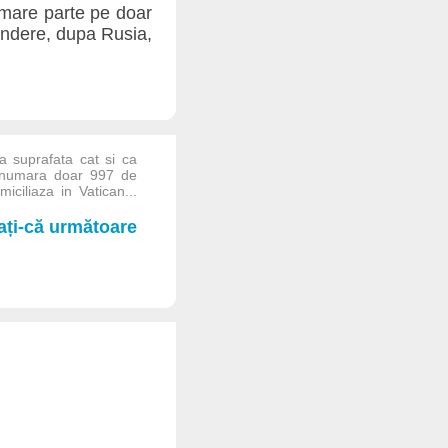
 mare parte pe doar
tindere, dupa Rusia,
a suprafata cat si ca
ta numara doar 997 de
iciliaza in Vatican...
iați-că următoare