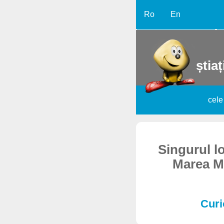
Ro
En
știaț
cele
Singurul l
Marea Mo
Curi