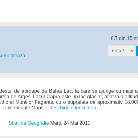
8.7 din 15 n
omentează
destul de aproape de Balea Lac, la care se ajunge cu masin
rtea de Arges. Lacul Capra este un lac glaciar, aflat la o altit
udic al Muntilor Fagaras, cu o suprafata de aproximativ 18,000
i. Link: Google Maps
... deschide curiozitatea
Stiati ca Geografie
Marți, 24 Mai 2011