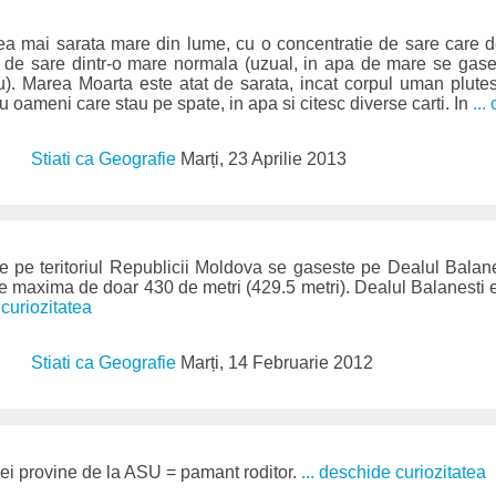
a mai sarata mare din lume, cu o concentratie de sare care
a de sare dintr-o mare normala (uzual, in apa de mare se gas
u). Marea Moarta este atat de sarata, incat corpul uman plute
u oameni care stau pe spate, in apa si citesc diverse carti. In
...
Stiati ca Geografie
Marți, 23 Aprilie 2013
e pe teritoriul Republicii Moldova se gaseste pe Dealul Balanes
ne maxima de doar 430 de metri (429.5 metri). Dealul Balanesti e
 curiozitatea
Stiati ca Geografie
Marți, 14 Februarie 2012
siei provine de la ASU = pamant roditor.
... deschide curiozitatea