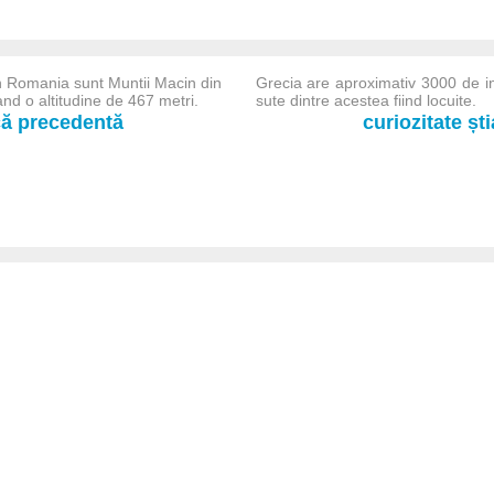
n Romania sunt Muntii Macin din
Grecia are aproximativ 3000 de i
nd o altitudine de 467 metri.
sute dintre acestea fiind locuite.
-că precedentă
curiozitate șt