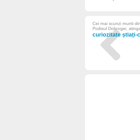
Cei mai scunzi munti di
Podisul Dobrogei, atinga
curiozitate știați