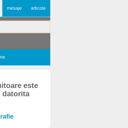
mesaje
articole
une
itoare este
 datorita
rafie