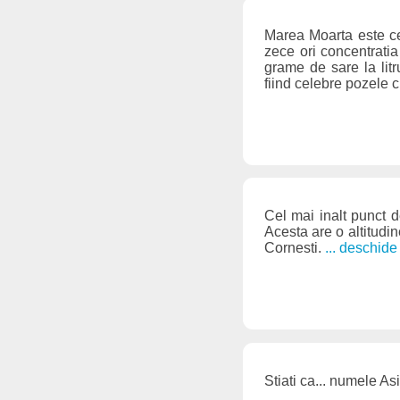
Marea Moarta este ce
zece ori concentrati
grame de sare la litr
fiind celebre pozele c
Cel mai inalt punct d
Acesta are o altitudi
Cornesti.
... deschide
Stiati ca... numele A