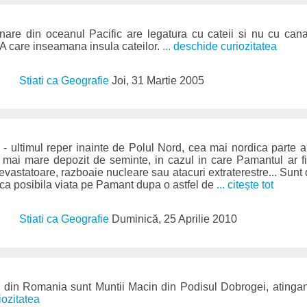
are din oceanul Pacific are legatura cu cateii si nu cu canar
are inseamana insula cateilor.
... deschide curiozitatea
Stiati ca Geografie
Joi, 31 Martie 2005
- ultimul reper inainte de Polul Nord, cea mai nordica parte 
el mai mare depozit de seminte, in cazul in care Pamantul ar fi
evastatoare, razboaie nucleare sau atacuri extraterestre... Sunt 
ca posibila viata pe Pamant dupa o astfel de
... citește tot
Stiati ca Geografie
Duminică, 25 Aprilie 2010
 din Romania sunt Muntii Macin din Podisul Dobrogei, atingan
iozitatea