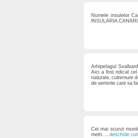
Numele insulelor Can
INSULARIA CANARIA c
Arhipelagul Svalbard 
Aici a fost ridicat c
naturale, cutremure d
de seminte care sa fa
Cei mai scunzi munti
metri.
... deschide cur