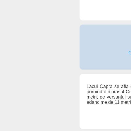
C
Lacul Capra se afla 
pornind din orasul Cu
metri, pe versantul s
adancime de 11 metr