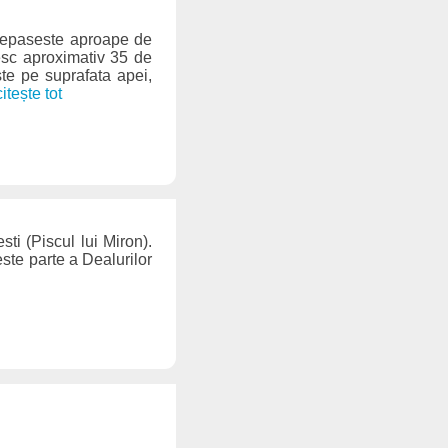
 depaseste aproape de
esc aproximativ 35 de
ste pe suprafata apei,
 citește tot
ti (Piscul lui Miron).
ste parte a Dealurilor