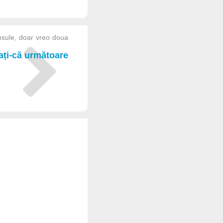
nsule, doar vreo doua
iați-că următoare