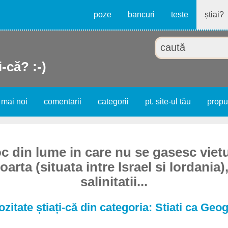
poze
bancuri
teste
știai?
i-că? :-)
 mai noi
comentarii
categorii
pt. site-ul tău
prop
oc din lume in care nu se gasesc vietu
arta (situata intre Israel si Iordania),
salinitatii...
ozitate știați-că din categoria: Stiati ca Geog