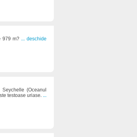
de 979 m?
... deschide
l Seychelle (Oceanul
aste testoase uriase.
...