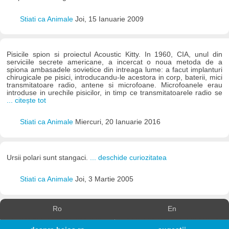
Stiati ca Animale
Joi, 15 Ianuarie 2009
Pisicile spion si proiectul Acoustic Kitty. In 1960, CIA, unul din
serviciile secrete americane, a incercat o noua metoda de a
spiona ambasadele sovietice din intreaga lume: a facut implanturi
chirugicale pe pisici, introducandu-le acestora in corp, baterii, mici
transmitatoare radio, antene si microfoane. Microfoanele erau
introduse in urechile pisicilor, in timp ce transmitatoarele radio se
... citește tot
Stiati ca Animale
Miercuri, 20 Ianuarie 2016
Ursii polari sunt stangaci.
... deschide curiozitatea
Stiati ca Animale
Joi, 3 Martie 2005
Ro
En