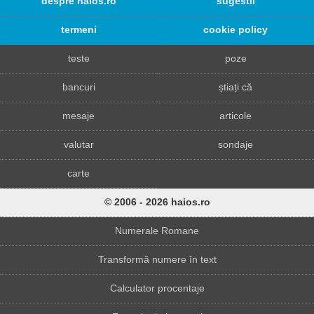
despre haios.ro
sugestii
termeni
cookie policy
teste
poze
bancuri
știați că
mesaje
articole
valutar
sondaje
carte
© 2006 - 2026 haios.ro
Numerale Romane
Transformă numere în text
Calculator procentaje