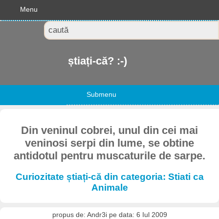
Menu
știați-că? :-)
Submenu
Din veninul cobrei, unul din cei mai
veninosi serpi din lume, se obtine
antidotul pentru muscaturile de sarpe.
Curiozitate știați-că din categoria: Stiati ca
Animale
propus de: Andr3i pe data: 6 Iul 2009