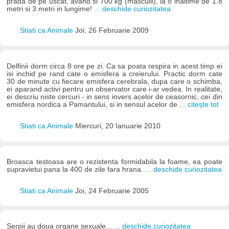
prada de pe uscat, avand si 700 kg (masculii), la o inaltime de 1.8
metri si 3 metri in lungime!
... deschide curiozitatea
Stiati ca Animale
Joi, 26 Februarie 2009
Delfinii dorm circa 8 ore pe zi. Ca sa poata respira in acest timp ei
isi inchid pe rand cate o emisfera a creierului. Practic dorm cate
30 de minute cu fiecare emisfera cerebrala, dupa care o schimba,
ei aparand activi pentru un observator care i-ar vedea. In realitate,
ei descriu niste cercuri - in sens invers acelor de ceasornic, cei din
emisfera nordica a Pamantului, si in sensul acelor de
... citește tot
Stiati ca Animale
Miercuri, 20 Ianuarie 2010
Broasca testoasa are o rezistenta formidabila la foame, ea poate
supravietui pana la 400 de zile fara hrana.
... deschide curiozitatea
Stiati ca Animale
Joi, 24 Februarie 2005
Serpii au doua organe sexuale...
... deschide curiozitatea