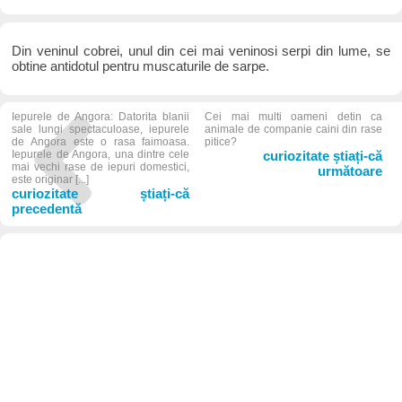
Din veninul cobrei, unul din cei mai veninosi serpi din lume, se
obtine antidotul pentru muscaturile de sarpe.
Iepurele de Angora: Datorita blanii
Cei mai multi oameni detin ca
sale lungi spectaculoase, iepurele
animale de companie caini din rase
de Angora este o rasa faimoasa.
pitice?
Iepurele de Angora, una dintre cele
curiozitate știați-că
mai vechi rase de iepuri domestici,
următoare
este originar [...]
curiozitate știați-că
precedentă