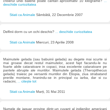
creierul unei balene poate cantari aproximativ 10 kilograme?
...
deschide curiozitatea
Stiati ca Animale
Sâmbătă, 22 Decembrie 2007
Delfinii dorm cu un ochi deschis?
... deschide curiozitatea
Stiati ca Animale
Miercuri, 23 Aprilie 2008
Maimutele gelada (sau babuinii gelada) au degete mai scurte si
mai groase decat restul maimutelor, acest fapt facandu-le nu
foarte abile cataratoare in copaci, insa excelente cataratoare pe
pantele abrupte ale muntilor. Maimutele gelada (Theropithecus
gelada) traiesc pe versantii muntilor din Etiopia, ziua strabatand
preriile montane, hranindu-se in principal cu iarba, dar si cu
radacini,
... citește tot
Stiati ca Animale
Marți, 31 Mai 2011
Numele de jaguar provine dintr-un cuvant al indienilor americani