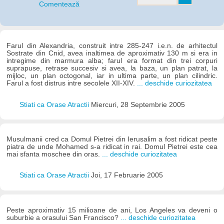
Comentează
Farul din Alexandria, construit intre 285-247 i.e.n. de arhitectul
Sostrate din Cnid, avea inaltimea de aproximativ 130 m si era in
intregime din marmura alba; farul era format din trei corpuri
suprapuse, retrase succesiv si avea, la baza, un plan patrat, la
mijloc, un plan octogonal, iar in ultima parte, un plan cilindric.
Farul a fost distrus intre secolele XII-XIV.
... deschide curiozitatea
Stiati ca Orase Atractii
Miercuri, 28 Septembrie 2005
Musulmanii cred ca Domul Pietrei din Ierusalim a fost ridicat peste
piatra de unde Mohamed s-a ridicat in rai. Domul Pietrei este cea
mai sfanta moschee din oras.
... deschide curiozitatea
Stiati ca Orase Atractii
Joi, 17 Februarie 2005
Peste aproximativ 15 milioane de ani, Los Angeles va deveni o
suburbie a orasului San Francisco?
... deschide curiozitatea