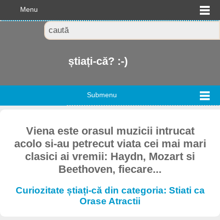
Menu
știați-că? :-)
Submenu
Viena este orasul muzicii intrucat
acolo si-au petrecut viata cei mai mari
clasici ai vremii: Haydn, Mozart si
Beethoven, fiecare...
Curiozitate știați-că din categoria: Stiati ca
Orase Atractii