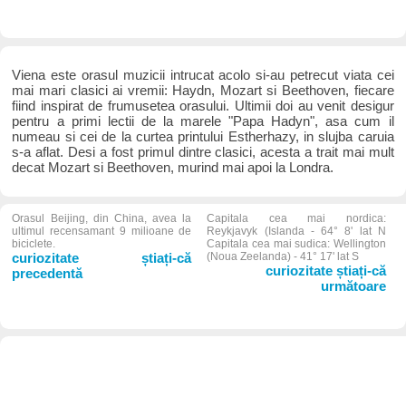
Viena este orasul muzicii intrucat acolo si-au petrecut viata cei
mai mari clasici ai vremii: Haydn, Mozart si Beethoven, fiecare
fiind inspirat de frumusetea orasului. Ultimii doi au venit desigur
pentru a primi lectii de la marele "Papa Hadyn", asa cum il
numeau si cei de la curtea printului Estherhazy, in slujba caruia
s-a aflat. Desi a fost primul dintre clasici, acesta a trait mai mult
decat Mozart si Beethoven, murind mai apoi la Londra.
Orasul Beijing, din China, avea la
Capitala cea mai nordica:
ultimul recensamant 9 milioane de
Reykjavyk (Islanda - 64° 8' lat N
biciclete.
Capitala cea mai sudica: Wellington
curiozitate știați-că
(Noua Zeelanda) - 41° 17' lat S
curiozitate știați-că
precedentă
următoare