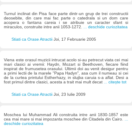
Turnul inclinat din Pisa face parte dintr-un grup de trei constructii
deosebite, din care mai fac parte o catedrala si un dom care
acopera o fantana careia i se atribuie un caracter sfant si
miraculos, construite intre anii 1053-1272.
... deschide curiozitatea
Stiati ca Orase Atractii
Joi, 17 Februarie 2005
Viena este orasul muzicii intrucat acolo si-au petrecut viata cei mai
mari clasici ai vremii: Haydn, Mozart si Beethoven, fiecare fiind
inspirat de frumusetea orasului. Ultimii doi au venit desigur pentru
a primi lectii de la marele "Papa Hadyn", asa cum il numeau si cei
de la curtea printului Estherhazy, in slujba caruia s-a aflat. Desi a
fost primul dintre clasici, acesta a trait mai mult decat
... citește tot
Stiati ca Orase Atractii
Joi, 23 Iulie 2009
Moschea lui Muhammad Ali construita intre anii 1830-1857 este
cea mai mare si mai impozanta moschee din Citadela din Cairo.
...
deschide curiozitatea