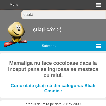
Menu
știați-că? :-)
Submenu
Mamaliga nu face cocoloase daca la
inceput pana se ingroasa se mesteca
cu telul.
Curiozitate știați-că din categoria: Stiati
Casnice
propus de: mira pe data: 8 Nov 2009