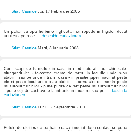
Stiati Casnice
Joi, 17 Februarie 2005
Un pahar cu apa fierbinte ingheata mai repede in frigider decat
unul cu apa rece.
... deschide curiozitatea
Stiati Casnice
Marți, 8 Ianuarie 2008
Cum scapi de furnicile din casa in mod natural, fara chimicale,
alungandu-le: - foloseste crema de tartru in locurile unde s-au
stabilit, sau pe unde intra in casa - imprastie piper macinat peste
ele si peste locul unde s-au stabilit - toarna ulei de menta peste
musuroiul furnicilor - pune pudra de talc peste musuroiul furnicilor
- pune coji de castravete la intrarile in musuroi sau pe
... deschide
curiozitatea
Stiati Casnice
Luni, 12 Septembrie 2011
Petele de ulei ies de pe haine daca imediat dupa contact se pune