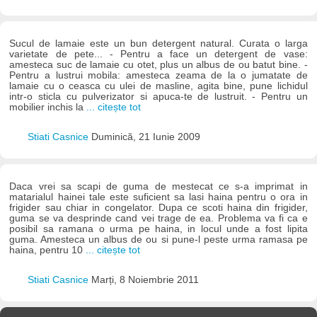
Sucul de lamaie este un bun detergent natural. Curata o larga
varietate de pete... - Pentru a face un detergent de vase:
amesteca suc de lamaie cu otet, plus un albus de ou batut bine. -
Pentru a lustrui mobila: amesteca zeama de la o jumatate de
lamaie cu o ceasca cu ulei de masline, agita bine, pune lichidul
intr-o sticla cu pulverizator si apuca-te de lustruit. - Pentru un
mobilier inchis la
... citește tot
Stiati Casnice
Duminică, 21 Iunie 2009
Daca vrei sa scapi de guma de mestecat ce s-a imprimat in
matarialul hainei tale este suficient sa lasi haina pentru o ora in
frigider sau chiar in congelator. Dupa ce scoti haina din frigider,
guma se va desprinde cand vei trage de ea. Problema va fi ca e
posibil sa ramana o urma pe haina, in locul unde a fost lipita
guma. Amesteca un albus de ou si pune-l peste urma ramasa pe
haina, pentru 10
... citește tot
Stiati Casnice
Marți, 8 Noiembrie 2011