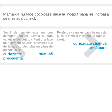
Mamaliga nu face cocoloase daca la inceput pana se ingroasa
se mesteca cu telul.
Sucul de lamaie este un bun
Petele de cafea ies daca haina este
detergent natural. Curata o larga
pusa la inmuiat in saramura (apa cu
varietate de pete... - Pentru a face
sare).
un detergent de vase: amesteca suc
curiozitate știați-că
de lamaie cu otet, plus un albus de
următoare
ou batut bine. [...]
curiozitate știați-că
precedentă