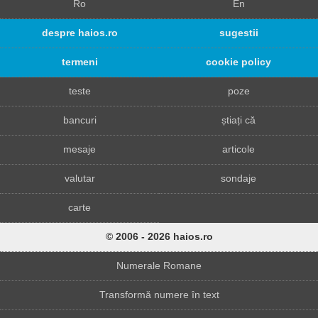
Ro
En
despre haios.ro
sugestii
termeni
cookie policy
teste
poze
bancuri
știați că
mesaje
articole
valutar
sondaje
carte
© 2006 - 2026 haios.ro
Numerale Romane
Transformă numere în text