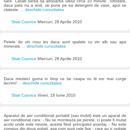
sare. Lasati sarea sa absoarba uleiul circa 10 minute. Totodata,
daca pata nu a iesit, se pune pe ea detergent de vase, apoi se
clateste.
... deschide curiozitatea
Stiati Casnice
Miercuri, 28 Aprilie 2010
Petele de vin rosu ies daca sunt spalate cu vin alb sau apa
minerala.
... deschide curiozitatea
Stiati Casnice
Miercuri, 28 Aprilie 2010
Daca mesteci guma in timp ce tai ceapa nu iti vor mai curge
lacrimi!
... deschide curiozitatea
Stiati Casnice
Vineri, 18 Iunie 2010
Aparatul de aer conditionat portabil (sau mobil) este un aparat de
aer conditionat care: - Nu se monteaza pe perete, ci poate fi mutat
acolo unde este nevoie, acesta fiind principalul avantaj. - Nu este
compus din doua unitati, asa cum sunt cele fixe - care au o unitate