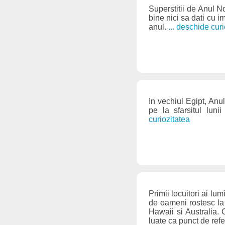
Superstitii de Anul No
bine nici sa dati cu 
anul.
... deschide cur
In vechiul Egipt, Anu
pe la sfarsitul luni
curiozitatea
Primii locuitori ai lum
de oameni rostesc la o
Hawaii si Australia. 
luate ca punct de refe