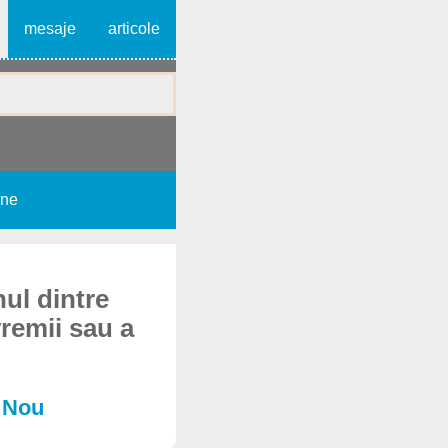
mesaje
articole
une
nul dintre
remii sau a
l Nou