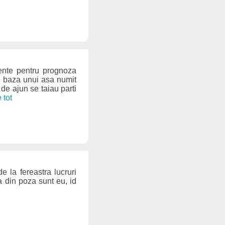
mente pentru prognoza
pe baza unui asa numit
de ajun se taiau parti
e tot
e la fereastra lucruri
cea din poza sunt eu, id