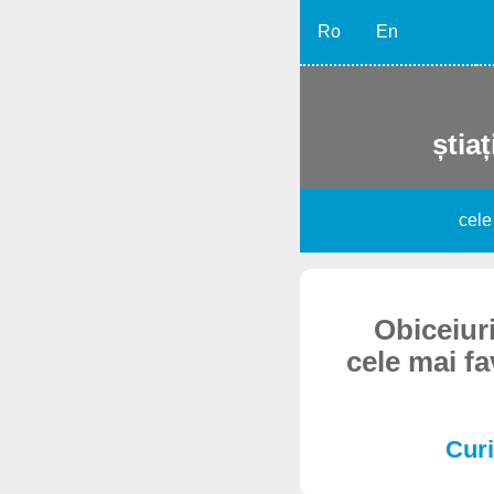
Ro
En
știaț
cele
Obiceiuri
cele mai f
Curi