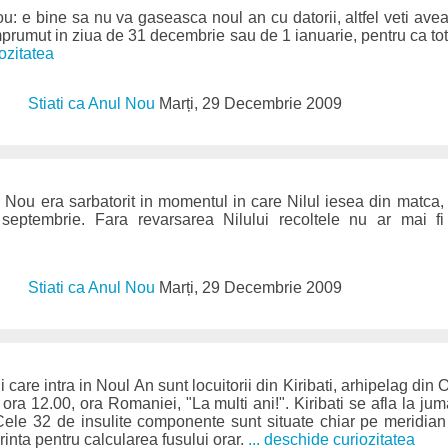
u: e bine sa nu va gaseasca noul an cu datorii, altfel veti avea
imprumut in ziua de 31 decembrie sau de 1 ianuarie, pentru ca tot
iozitatea
Stiati ca Anul Nou
Marți, 29 Decembrie 2009
l Nou era sarbatorit in momentul in care Nilul iesea din matca,
i septembrie. Fara revarsarea Nilului recoltele nu ar mai fi
Stiati ca Anul Nou
Marți, 29 Decembrie 2009
ii care intra in Noul An sunt locuitorii din Kiribati, arhipelag di
ra 12.00, ora Romaniei, "La multi ani!". Kiribati se afla la jum
Cele 32 de insulite componente sunt situate chiar pe meridian
rinta pentru calcularea fusului orar.
... deschide curiozitatea