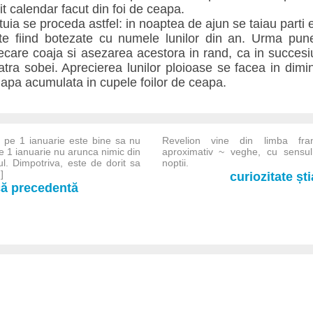
 calendar facut din foi de ceapa.
uia se proceda astfel: in noaptea de ajun se taiau parti 
nute fiind botezate cu numele lunilor din an. Urma pune
fiecare coaja si asezarea acestora in rand, ca in succesi
ra sobei. Aprecierea lunilor ploioase se facea in dimi
 apa acumulata in cupele foilor de ceapa.
: pe 1 ianuarie este bine sa nu
Revelion vine din limba fr
e 1 ianuarie nu arunca nimic din
aproximativ ~ veghe, cu sensul
l. Dimpotriva, este de dorit sa
noptii.
]
curiozitate șt
-că precedentă