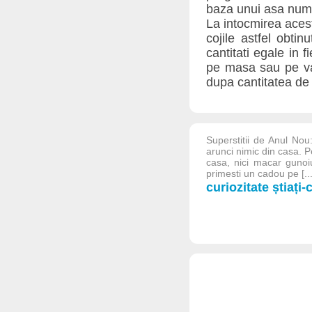
baza unui asa numit
La intocmirea acest
cojile astfel obti
cantitati egale in 
pe masa sau pe vat
dupa cantitatea de
Superstitii de Anul Nou
arunci nimic din casa. P
casa, nici macar gunoiu
primesti un cadou pe [...
curiozitate știați