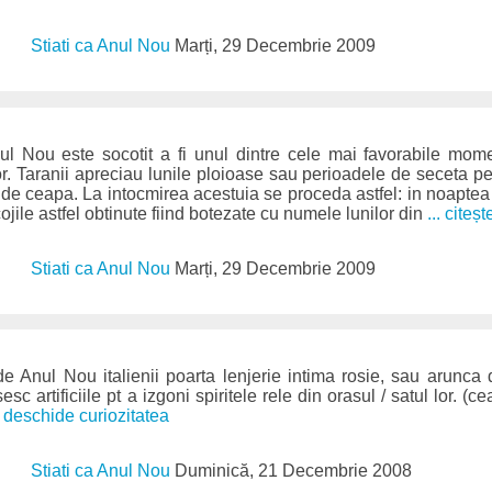
Stiati ca Anul Nou
Marți, 29 Decembrie 2009
Anul Nou este socotit a fi unul dintre cele mai favorabile mo
or. Taranii apreciau lunile ploioase sau perioadele de seceta 
i de ceapa. La intocmirea acestuia se proceda astfel: in noaptea 
ojile astfel obtinute fiind botezate cu numele lunilor din
... citeșt
Stiati ca Anul Nou
Marți, 29 Decembrie 2009
 de Anul Nou italienii poarta lenjerie intima rosie, sau arunca d
esc artificiile pt a izgoni spiritele rele din orasul / satul lor. (
.. deschide curiozitatea
Stiati ca Anul Nou
Duminică, 21 Decembrie 2008