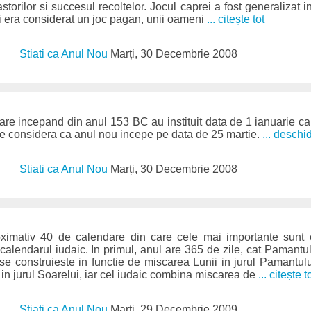
torilor si succesul recoltelor. Jocul caprei a fost generalizat in 
si era considerat un joc pagan, unii oameni
... citește tot
Stiati ca Anul Nou
Marți, 30 Decembrie 2008
are incepand din anul 153 BC au instituit data de 1 ianuarie ca 
se considera ca anul nou incepe pe data de 25 martie.
... deschi
Stiati ca Anul Nou
Marți, 30 Decembrie 2008
ximativ 40 de calendare din care cele mai importante sunt 
calendarul iudaic. In primul, anul are 365 de zile, cat Pamantul 
 se construieste in functie de miscarea Lunii in jurul Pamantulu
n jurul Soarelui, iar cel iudaic combina miscarea de
... citește t
Stiati ca Anul Nou
Marți, 29 Decembrie 2009