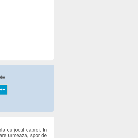
ote
la cu jocul caprei. In
 care urmeaza, spor de