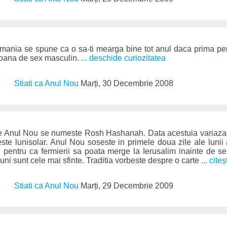
mania se spune ca o sa-ti mearga bine tot anul daca prima pe
soana de sex masculin.
... deschide curiozitatea
Stiati ca Anul Nou
Marți, 30 Decembrie 2008
de Anul Nou se numeste Rosh Hashanah. Data acestuia variaza in
ste lunisolar. Anul Nou soseste in primele doua zile ale lunii
el pentru ca fermierii sa poata merge la Ierusalim inainte de se
luni sunt cele mai sfinte. Traditia vorbeste despre o carte
... citeș
Stiati ca Anul Nou
Marți, 29 Decembrie 2009