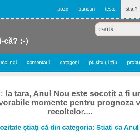
poze
bancuri
teste
știai?
i-că? :-)
 mai noi
comentarii
categorii
pt. site-ul tău
prop
: la tara, Anul Nou este socotit a fi u
avorabile momente pentru prognoza v
recoltelor....
ozitate știați-că din categoria: Stiati ca Anu