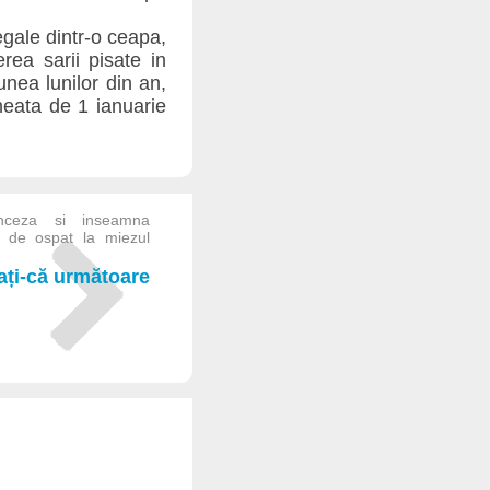
egale dintr-o ceapa,
rea sarii pisate in
unea lunilor din an,
neata de 1 ianuarie
anceza si inseamna
 de ospat la miezul
iați-că următoare