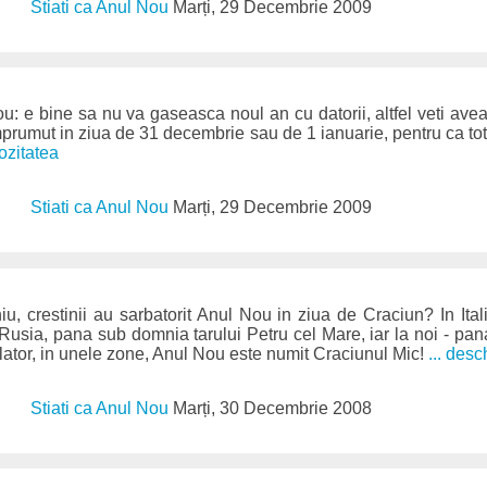
Stiati ca Anul Nou
Marți, 29 Decembrie 2009
u: e bine sa nu va gaseasca noul an cu datorii, altfel veti avea
imprumut in ziua de 31 decembrie sau de 1 ianuarie, pentru ca tot
iozitatea
Stiati ca Anul Nou
Marți, 29 Decembrie 2009
u, crestinii au sarbatorit Anul Nou in ziua de Craciun? In Ital
n Rusia, pana sub domnia tarului Petru cel Mare, iar la noi - pana
lator, in unele zone, Anul Nou este numit Craciunul Mic!
... desc
Stiati ca Anul Nou
Marți, 30 Decembrie 2008