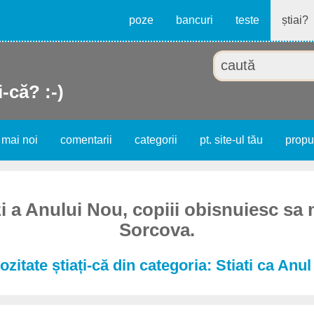
poze
bancuri
teste
știai?
i-că? :-)
 mai noi
comentarii
categorii
pt. site-ul tău
prop
zi a Anului Nou, copiii obisnuiesc sa
Sorcova.
ozitate știați-că din categoria: Stiati ca Anu