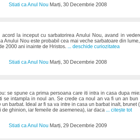
Stiati ca Anul Nou
Marți, 30 Decembrie 2008
e acord la inceput cu sarbatorirea Anului Nou, avand in veder
rea Anului Nou este probabil cea mai veche sarbatoare din lume, 
de 2000 ani inainte de Hristos.
... deschide curiozitatea
Stiati ca Anul Nou
Marți, 30 Decembrie 2008
ou: se spune ca prima persoana care iti intra in casa dupa miez
 ti se intampla in noul an. Se crede ca noul an va fi un an bu
 un barbat. Ideal ar fi sa va intre in casa un barbat inalt, brunet
ri de ghinion, iar femeile de asemenea), iar daca
... citește tot
Stiati ca Anul Nou
Marți, 29 Decembrie 2009