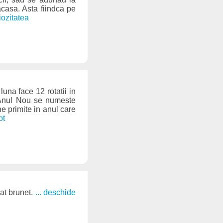
acasa. Asta fiindca pe
iozitatea
una face 12 rotatii in
, Anul Nou se numeste
ne primite in anul care
ot
bat brunet.
... deschide