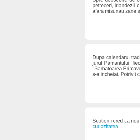
petreceri, irlandezii
afara misunau zane si 
Dupa calendarul tradi
jurul Pamantului, fi
"Sarbatoarea Primaveri
s-a incheiat. Potrivit
Scotienii cred ca nou
curiozitatea