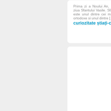
Prima zi a Noului An, p
ziua Sfantului Vasile. S
este unul dintre cei mai
ortodoxe si unul dintre [.
curiozitate știați