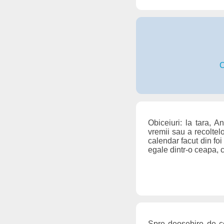
C
Obiceiuri: la tara, 
vremii sau a recoltel
calendar facut din fo
egale dintr-o ceapa, c
Spre deosebire de cei