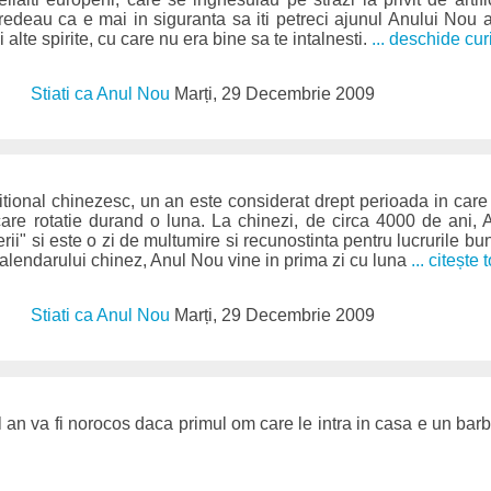
 credeau ca e mai in siguranta sa iti petreci ajunul Anului Nou 
alte spirite, cu care nu era bine sa te intalnesti.
... deschide cur
Stiati ca Anul Nou
Marți, 29 Decembrie 2009
tional chinezesc, un an este considerat drept perioada in care l
ecare rotatie durand o luna. La chinezi, de circa 4000 de ani
i" si este o zi de multumire si recunostinta pentru lucrurile bu
 calendarului chinez, Anul Nou vine in prima zi cu luna
... citește t
Stiati ca Anul Nou
Marți, 29 Decembrie 2009
l an va fi norocos daca primul om care le intra in casa e un bar