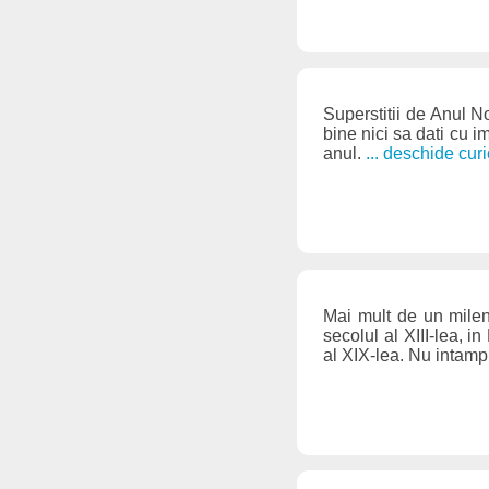
Superstitii de Anul No
bine nici sa dati cu 
anul.
... deschide cur
Mai mult de un mileni
secolul al XIII-lea, i
al XIX-lea. Nu intamp