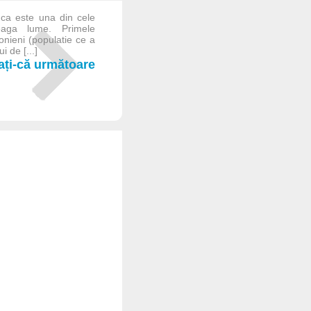
ca este una din cele
eaga lume. Primele
onieni (populatie ce a
i de [...]
iați-că următoare