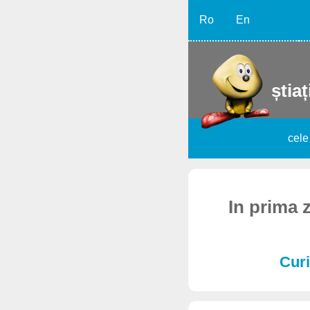
Ro
En
știaț
cele
In prima 
Curi