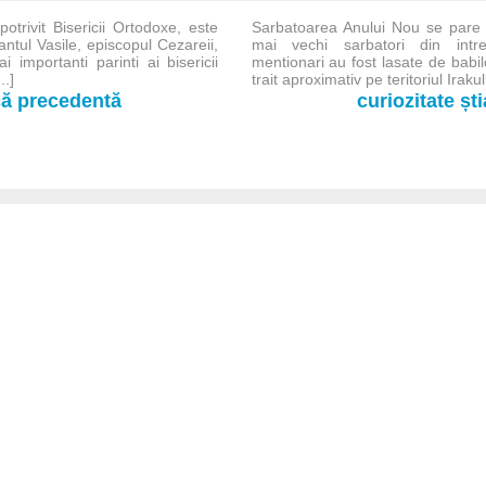
otrivit Bisericii Ortodoxe, este
Sarbatoarea Anului Nou se pare 
fantul Vasile, episcopul Cezareii,
mai vechi sarbatori din intr
 importanti parinti ai bisericii
mentionari au fost lasate de babil
..]
trait aproximativ pe teritoriul Irakulu
-că precedentă
curiozitate șt