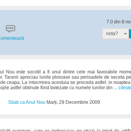
7.0 din 8 no
omentează
Anul Nou este socotit a fi unul dintre cele mai favorabile mo
or. Taranii apreciau lunile ploioase sau perioadele de seceta 
i de ceapa. La intocmirea acestuia se proceda astfel: in noaptea 
ojile astfel obtinute fiind botezate cu numele lunilor din
... citeșt
Stiati ca Anul Nou
Marți, 29 Decembrie 2009
lalti europeni, care se inghesuiau pe strazi la privit de artif