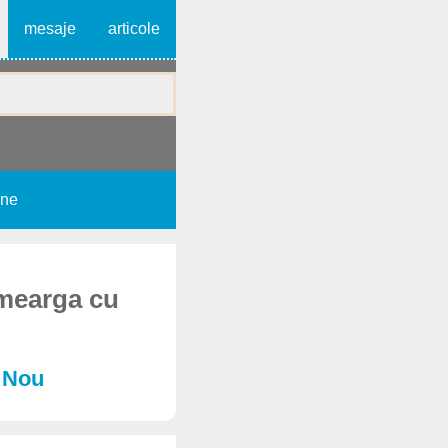
mesaje
articole
une
 mearga cu
l Nou