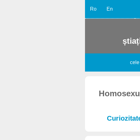
Ro
En
știaț
cele
Homosexual
Curiozitate