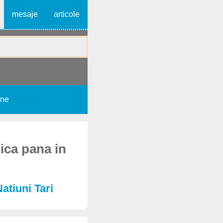
mesaje
articole
une
ica pana in
Natiuni Tari