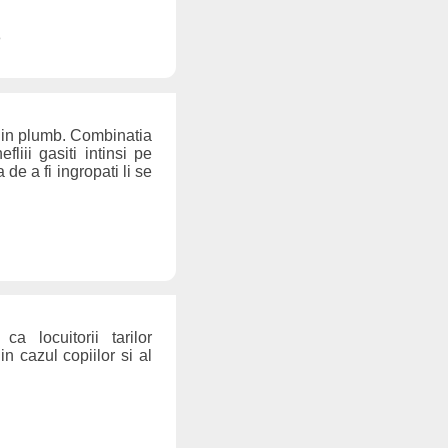
8
 din plumb. Combinatia
liii gasiti intinsi pe
de a fi ingropati li se
a locuitorii tarilor
in cazul copiilor si al