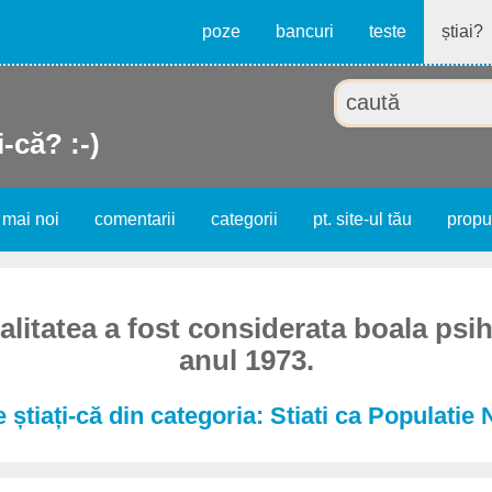
poze
bancuri
teste
știai?
i-că? :-)
 mai noi
comentarii
categorii
pt. site-ul tău
prop
itatea a fost considerata boala psih
anul 1973.
 știați-că din categoria: Stiati ca Populatie 