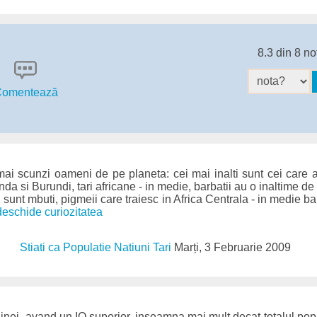
8.3 din 8 no
omentează
 mai scunzi oameni de pe planeta: cei mai inalti sunt cei care ap
da si Burundi, tari africane - in medie, barbatii au o inaltime de
 sunt mbuti, pigmeii care traiesc in Africa Centrala - in medie b
 deschide curiozitatea
Stiati ca Populatie Natiuni Tari
Marți, 3 Februarie 2009
nei, avand un IQ superior, inseamna mai mult decat totalul pop