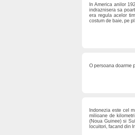
In America anilor 192
indraznisera sa poart
era regula acelor tim
costum de baie, pe pla
O persoana doarme pe 
Indonezia este cel m
milioane de kilometri
(Noua Guinee) si Sul
locuitori, facand din