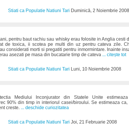
Stiati ca Populatie Natiuni Tari
Duminică, 2 Noiembrie 200
ni, pentru baut rachiu sau whisky erau folosite in Anglia cesti
at de toxica, ii scotea pe multi din uz pentru cateva zile. Chef
 considerati morti si pregatiti pentru inmormintare. Inainte insa 
erau asezati pe masa din bucatarie timp de cateva
... citește tot
Stiati ca Populatie Natiuni Tari
Luni, 10 Noiembrie 2008
ectia Mediului Inconjurator din Statele Unite estimeaza c
trec 90% din timp in interiorul casei/biroului. Se estimeaza ca, 
ent creste.
... deschide curiozitatea
Stiati ca Populatie Natiuni Tari
Joi, 21 Februarie 2008