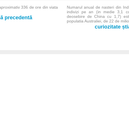
proximativ 336 de ore din viata
Numarul anual de nasteri din Ind
indivizi pe an (in medie 3,1 c
deosebire de China cu 1,7) est
-că precedentă
populatia Australiei, de 22 de mili
curiozitate șt