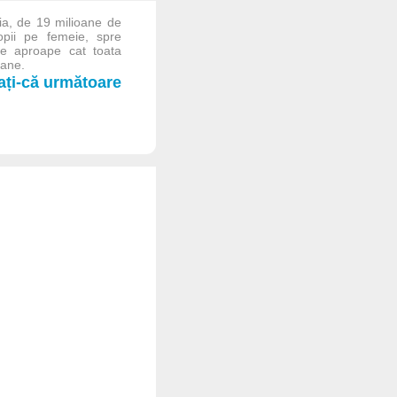
ia, de 19 milioane de
opii pe femeie, spre
e aproape cat toata
oane.
iați-că următoare