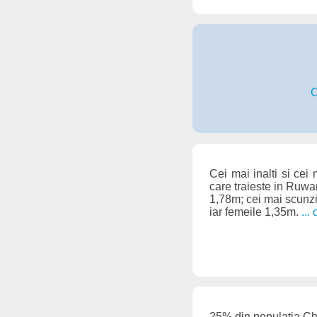
C
Cei mai inalti si cei
care traieste in Ruwan
1,78m; cei mai scunzi
iar femeile 1,35m.
...
25% din populatia Chi