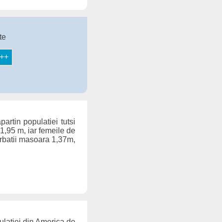
te
artin populatiei tutsi
 1,95 m, iar femeile de
arbatii masoara 1,37m,
ulatiei din America de