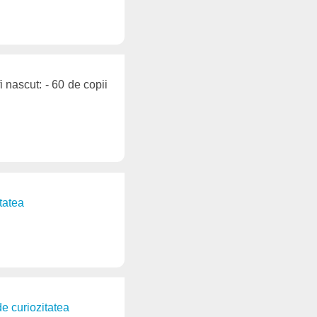
i nascut: - 60 de copii
itatea
de curiozitatea