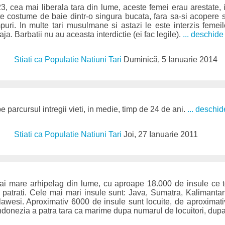
3, cea mai liberala tara din lume, aceste femei erau arestate,
e costume de baie dintr-o singura bucata, fara sa-si acopere 
puri. In multe tari musulmane si astazi le este interzis feme
ja. Barbatii nu au aceasta interdictie (ei fac legile).
... deschide
Stiati ca Populatie Natiuni Tari
Duminică, 5 Ianuarie 2014
parcursul intregii vieti, in medie, timp de 24 de ani.
... deschid
Stiati ca Populatie Natiuni Tari
Joi, 27 Ianuarie 2011
ai mare arhipelag din lume, cu aproape 18.000 de insule ce 
 patrati. Cele mai mari insule sunt: Java, Sumatra, Kalimanta
awesi. Aproximativ 6000 de insule sunt locuite, de aproximat
 Indonezia a patra tara ca marime dupa numarul de locuitori, dup