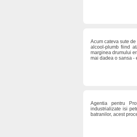
Acum cateva sute de a
alcool-plumb fiind at
marginea drumului erau
mai dadea o sansa - 
Agentia pentru Prot
industrializate isi pe
batranilor, acest proc