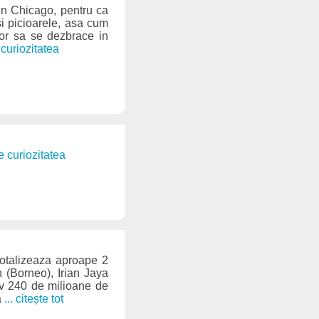
 in Chicago, pentru ca
si picioarele, asa cum
ilor sa se dezbrace in
 curiozitatea
e curiozitatea
totalizeaza aproape 2
n (Borneo), Irian Jaya
iv 240 de milioane de
a
... citește tot