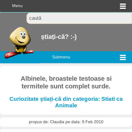
Menu
știați-că? :-)
Submenu
Albinele, broastele testoase si
termitele sunt complet surde.
Curiozitate știați-că din categoria: Stiati ca
Animale
propus de: Claudia pe data: 9 Feb 2010