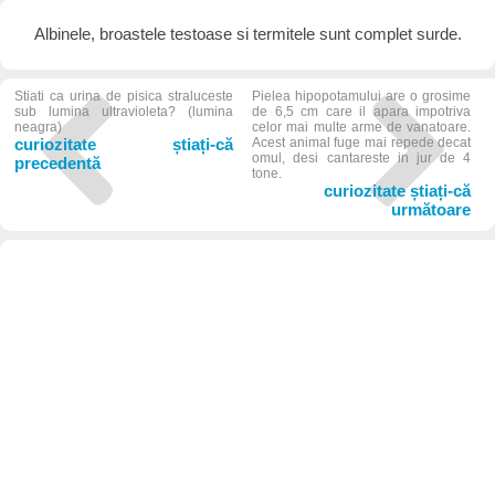
Albinele, broastele testoase si termitele sunt complet surde.
Stiati ca urina de pisica straluceste
Pielea hipopotamului are o grosime
sub lumina ultravioleta? (lumina
de 6,5 cm care il apara impotriva
neagra)
celor mai multe arme de vanatoare.
curiozitate știați-că
Acest animal fuge mai repede decat
omul, desi cantareste in jur de 4
precedentă
tone.
curiozitate știați-că
următoare