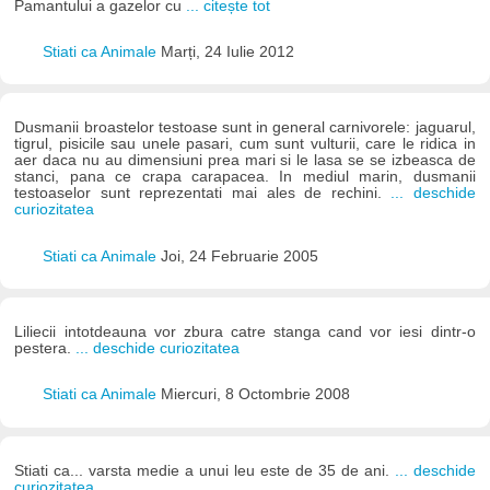
Pamantului a gazelor cu
... citește tot
Stiati ca Animale
Marți, 24 Iulie 2012
Dusmanii broastelor testoase sunt in general carnivorele: jaguarul,
tigrul, pisicile sau unele pasari, cum sunt vulturii, care le ridica in
aer daca nu au dimensiuni prea mari si le lasa se se izbeasca de
stanci, pana ce crapa carapacea. In mediul marin, dusmanii
testoaselor sunt reprezentati mai ales de rechini.
... deschide
curiozitatea
Stiati ca Animale
Joi, 24 Februarie 2005
Liliecii intotdeauna vor zbura catre stanga cand vor iesi dintr-o
pestera.
... deschide curiozitatea
Stiati ca Animale
Miercuri, 8 Octombrie 2008
Stiati ca... varsta medie a unui leu este de 35 de ani.
... deschide
curiozitatea