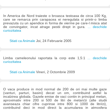
In America de Nord traieste o broasca testoasa de circa 100 Kg,
care se remarca prin carapacea ei neregulata si printr-o limba
prevazuta cu un apendice in forma de vierme pe care-l misca atat
de convingator, incat atrage pestii drept in gura.
... deschide
curiozitatea
Stiati ca Animale
Joi, 24 Februarie 2005
Limba cameleonului raportata la corp este 1,5:1
... deschide
curiozitatea
Stiati ca Animale
Vineri, 2 Octombrie 2009
O vaca produce in mod normal de 200 de ori mai multe gaze
(vanturi, parturi, basini) decat un om, contribuind astfel la
incalzirea globala. Gazele emise de vaci contin in principal metan,
aproximativ intre 200 si 500 de litri de metan/zi (alte studii
avanseaza chiar cifre cuprinse intre 800 si 1000 de litri/zi),
contribuind deci in mod direct la acumularea in atmosfera