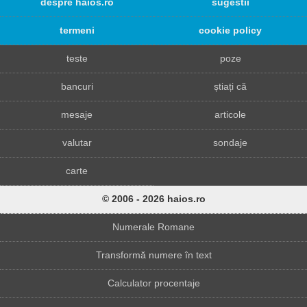
despre haios.ro
sugestii
termeni
cookie policy
teste
poze
bancuri
știați că
mesaje
articole
valutar
sondaje
carte
© 2006 - 2026 haios.ro
Numerale Romane
Transformă numere în text
Calculator procentaje