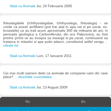
Stiati ca Animale
Joi, 24 Februarie 2005
Ihtiostegidele (Ichthyostegidae, Ichthyostega, Ihtiostega) - se
crede ca acesti amfibieni (pot trai atat in apa cat si pe uscat, ex:
broastele) ce au trait acum aproximativ 300 de milioane de ani, in
perioada geologica a Carboniferului, din era Paleozoica, au fost
printre primii ce au inceput sa mearga si pe uscat, continuand sa
traiasca in mlastini si ape putin adanci, constituind astfel veriga
...
citește tot
Stiati ca Animale
Luni, 17 Ianuarie 2011
Cei mai multi oameni detin ca animale de companie caini din rase
pitice?
... deschide curiozitatea
Stiati ca Animale
Joi, 13 August 2009
Ro
En