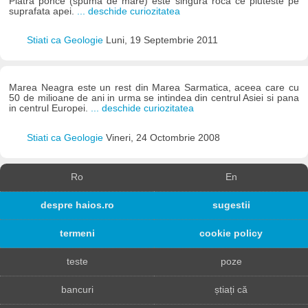
Piatra ponce (spuma de mare) este singura roca ce pluteste pe
suprafata apei.
... deschide curiozitatea
Stiati ca Geologie
Luni, 19 Septembrie 2011
Marea Neagra este un rest din Marea Sarmatica, aceea care cu
50 de milioane de ani in urma se intindea din centrul Asiei si pana
in centrul Europei.
... deschide curiozitatea
Stiati ca Geologie
Vineri, 24 Octombrie 2008
Ro
En
despre haios.ro
sugestii
termeni
cookie policy
teste
poze
bancuri
știați că