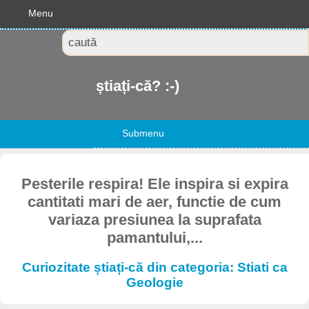
Menu
știați-că? :-)
Submenu
Pesterile respira! Ele inspira si expira
cantitati mari de aer, functie de cum
variaza presiunea la suprafata
pamantului,...
Curiozitate știați-că din categoria: Stiati ca
Geologie