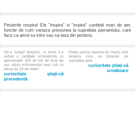
Pesterile respira! Ele "inspira" si "expira" cantitati mari de aer,
functie de cum variaza presiunea la suprafata pamantului, care
face ca aerul sa intre sau sa iasa din pestera.
De-a lungul timpului, in lume s-a
Piatra ponce (spuma de mare) este
extras o cantitate echivalenta cu
singura roca ce pluteste pe
aproximativ 160 de mii de tone de
suprafata apei.
aur, adica echivalentul unui cub cu
curiozitate știați-că
latura de 20 de metri!
următoare
curiozitate știați-că
precedentă