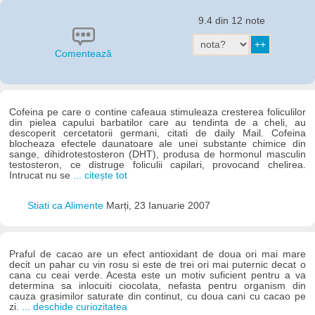
9.4 din 12 note
Comentează
Cofeina pe care o contine cafeaua stimuleaza cresterea foliculilor
din pielea capului barbatilor care au tendinta de a cheli, au
descoperit cercetatorii germani, citati de daily Mail. Cofeina
blocheaza efectele daunatoare ale unei substante chimice din
sange, dihidrotestosteron (DHT), produsa de hormonul masculin
testosteron, ce distruge foliculii capilari, provocand chelirea.
Intrucat nu se
... citește tot
Stiati ca Alimente
Marți, 23 Ianuarie 2007
Praful de cacao are un efect antioxidant de doua ori mai mare
decit un pahar cu vin rosu si este de trei ori mai puternic decat o
cana cu ceai verde. Acesta este un motiv suficient pentru a va
determina sa inlocuiti ciocolata, nefasta pentru organism din
cauza grasimilor saturate din continut, cu doua cani cu cacao pe
zi.
... deschide curiozitatea