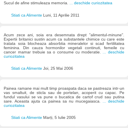
Sucul de afine stimuleaza memoria.
... deschide curiozitatea
Stiati ca Alimente
Luni, 11 Aprilie 2011
Acum zece ani, soia era desemnata drept "alimentul-minune".
Expertii britanici sustin acum ca substantele chimice cu care este
tratata soia blocheaza absorbtia mineralelor si scad fertilitatea
feminina. Din cauza hormonilor vegetali continuti, femeile cu
cancer mamar trebuie sa o consume cu moderatie.
... deschide
curiozitatea
Stiati ca Alimente
Joi, 25 Mai 2006
Painea ramane mai mult timp proaspata daca se pastreaza intr-un
vas smaltuit, de sticla sau de portelan, acoperit cu capac. Pe
fundul vasului se va pune o bucatica de cartof crud sau putina
sare. Aceasta ajuta ca painea sa nu mucegaiasca.
... deschide
curiozitatea
Stiati ca Alimente
Marți, 5 Iulie 2005