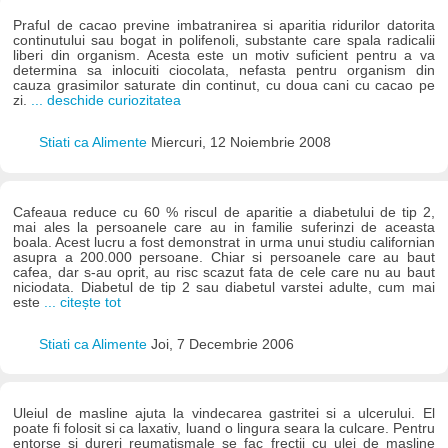
Praful de cacao previne imbatranirea si aparitia ridurilor datorita
continutului sau bogat in polifenoli, substante care spala radicalii
liberi din organism. Acesta este un motiv suficient pentru a va
determina sa inlocuiti ciocolata, nefasta pentru organism din
cauza grasimilor saturate din continut, cu doua cani cu cacao pe
zi.
... deschide curiozitatea
Stiati ca Alimente
Miercuri, 12 Noiembrie 2008
Cafeaua reduce cu 60 % riscul de aparitie a diabetului de tip 2,
mai ales la persoanele care au in familie suferinzi de aceasta
boala. Acest lucru a fost demonstrat in urma unui studiu californian
asupra a 200.000 persoane. Chiar si persoanele care au baut
cafea, dar s-au oprit, au risc scazut fata de cele care nu au baut
niciodata. Diabetul de tip 2 sau diabetul varstei adulte, cum mai
este
... citește tot
Stiati ca Alimente
Joi, 7 Decembrie 2006
Uleiul de masline ajuta la vindecarea gastritei si a ulcerului. El
poate fi folosit si ca laxativ, luand o lingura seara la culcare. Pentru
entorse si dureri reumatismale se fac frectii cu ulei de masline