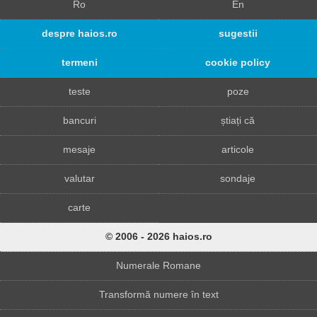
Ro
En
despre haios.ro
sugestii
termeni
cookie policy
teste
poze
bancuri
știați că
mesaje
articole
valutar
sondaje
carte
© 2006 - 2026 haios.ro
Numerale Romane
Transformă numere în text