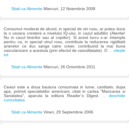
Stiati ca Alimente
Miercuri, 12 Noiembrie 2008
Consumul moderat de alcool, in special de vin rosu, ar putea duce
la o usoara crestere a nivelului IQ-ului, in cazul adultilor (Atentie!
Nu in cazul tinerilor sau al copiilor). Si acest lucru s-ar intampla
pentru ca, in special vinul rosu, contribuie la reducerea rigiditatii
arterelor ce duc sange catre creier, contribuind la mai buna
vascularizare a acestuia (prin efectul de vasodilatatie). O
... citește
tot
Stiati ca Alimente
Miercuri, 26 Octombrie 2011
Ceaiul este a doua bautura consumata in lume, cantitativ, dupa
apa, potrivit specialistilor americani, citati in cartea "Mancarea si
Sanatatea", aparuta la editura Reader’s Digest.
... deschide
curiozitatea
Stiati ca Alimente
Vineri, 29 Septembrie 2006