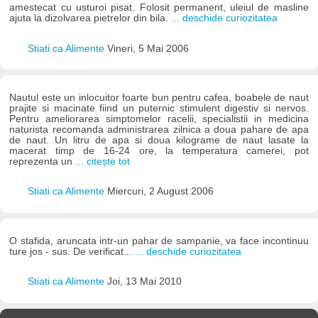
amestecat cu usturoi pisat. Folosit permanent, uleiul de masline
ajuta la dizolvarea pietrelor din bila.
... deschide curiozitatea
Stiati ca Alimente
Vineri, 5 Mai 2006
Nautul este un inlocuitor foarte bun pentru cafea, boabele de naut
prajite si macinate fiind un puternic stimulent digestiv si nervos.
Pentru ameliorarea simptomelor racelii, specialistii in medicina
naturista recomanda administrarea zilnica a doua pahare de apa
de naut. Un litru de apa si doua kilograme de naut lasate la
macerat timp de 16-24 ore, la temperatura camerei, pot
reprezenta un
... citește tot
Stiati ca Alimente
Miercuri, 2 August 2006
O stafida, aruncata intr-un pahar de sampanie, va face incontinuu
ture jos - sus. De verificat...
... deschide curiozitatea
Stiati ca Alimente
Joi, 13 Mai 2010