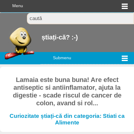
Menu
știați-că? :-)
Submenu
Lamaia este buna buna! Are efect
antiseptic si antiinflamator, ajuta la
digestie - scade riscul de cancer de
colon, avand si rol...
Curiozitate știați-că din categoria: Stiati ca
Alimente