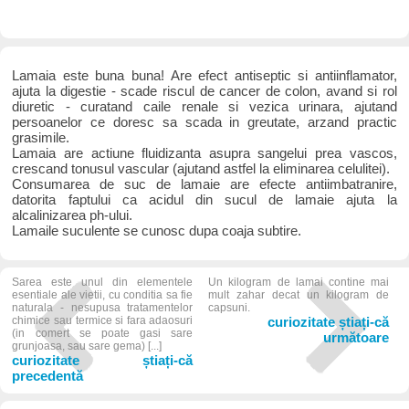
Lamaia este buna buna! Are efect antiseptic si antiinflamator,
ajuta la digestie - scade riscul de cancer de colon, avand si rol
diuretic - curatand caile renale si vezica urinara, ajutand
persoanelor ce doresc sa scada in greutate, arzand practic
grasimile.
Lamaia are actiune fluidizanta asupra sangelui prea vascos,
crescand tonusul vascular (ajutand astfel la eliminarea celulitei).
Consumarea de suc de lamaie are efecte antiimbatranire,
datorita faptului ca acidul din sucul de lamaie ajuta la
alcalinizarea ph-ului.
Lamaile suculente se cunosc dupa coaja subtire.
Sarea este unul din elementele
Un kilogram de lamai contine mai
esentiale ale vietii, cu conditia sa fie
mult zahar decat un kilogram de
naturala - nesupusa tratamentelor
capsuni.
chimice sau termice si fara adaosuri
curiozitate știați-că
(in comert se poate gasi sare
următoare
grunjoasa, sau sare gema) [...]
curiozitate știați-că
precedentă