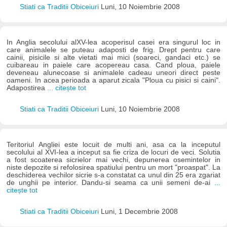
Stiati ca Traditii Obiceiuri
Luni, 10 Noiembrie 2008
In Anglia secolului alXV-lea acoperisul casei era singurul loc in
care animalele se puteau adaposti de frig. Drept pentru care
cainii, pisicile si alte vietati mai mici (soareci, gandaci etc.) se
cuibareau in paiele care acopereau casa. Cand ploua, paiele
deveneau alunecoase si animalele cadeau uneori direct peste
oameni. In acea perioada a aparut zicala "Ploua cu pisici si caini".
Adapostirea
... citește tot
Stiati ca Traditii Obiceiuri
Luni, 10 Noiembrie 2008
Teritoriul Angliei este locuit de multi ani, asa ca la inceputul
secolului al XVI-lea a inceput sa fie criza de locuri de veci. Solutia
a fost scoaterea sicrielor mai vechi, depunerea osemintelor in
niste depozite si refolosirea spatiului pentru un mort "proaspat". La
deschiderea vechilor sicrie s-a constatat ca unul din 25 era zgariat
de unghii pe interior. Dandu-si seama ca unii semeni de-ai
...
citește tot
Stiati ca Traditii Obiceiuri
Luni, 1 Decembrie 2008