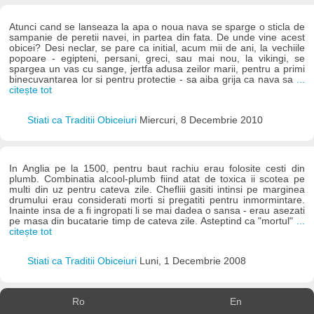
Atunci cand se lanseaza la apa o noua nava se sparge o sticla de
sampanie de peretii navei, in partea din fata. De unde vine acest
obicei? Desi neclar, se pare ca initial, acum mii de ani, la vechiile
popoare - egipteni, persani, greci, sau mai nou, la vikingi, se
spargea un vas cu sange, jertfa adusa zeilor marii, pentru a primi
binecuvantarea lor si pentru protectie - sa aiba grija ca nava sa
...
citește tot
Stiati ca Traditii Obiceiuri
Miercuri, 8 Decembrie 2010
In Anglia pe la 1500, pentru baut rachiu erau folosite cesti din
plumb. Combinatia alcool-plumb fiind atat de toxica ii scotea pe
multi din uz pentru cateva zile. Chefliii gasiti intinsi pe marginea
drumului erau considerati morti si pregatiti pentru inmormintare.
Inainte insa de a fi ingropati li se mai dadea o sansa - erau asezati
pe masa din bucatarie timp de cateva zile. Asteptind ca "mortul"
...
citește tot
Stiati ca Traditii Obiceiuri
Luni, 1 Decembrie 2008
Ro
En