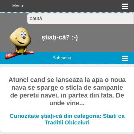
Menu
știați-că? :-)
Submenu
Atunci cand se lanseaza la apa o noua
nava se sparge o sticla de sampanie
de peretii navei, in partea din fata. De
unde vine...
Curiozitate știați-că din categoria: Stiati ca
Traditii Obiceiuri