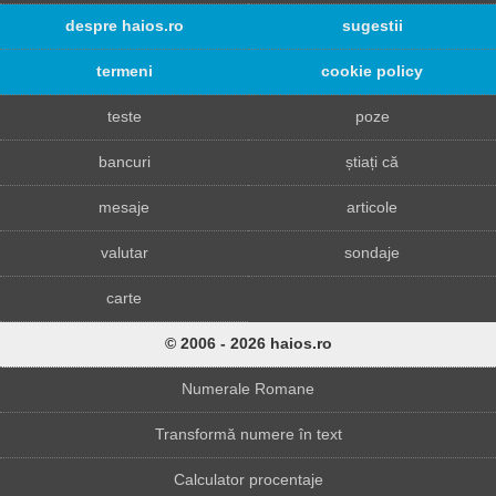
despre haios.ro
sugestii
termeni
cookie policy
teste
poze
bancuri
știați că
mesaje
articole
valutar
sondaje
carte
© 2006 - 2026 haios.ro
Numerale Romane
Transformă numere în text
Calculator procentaje