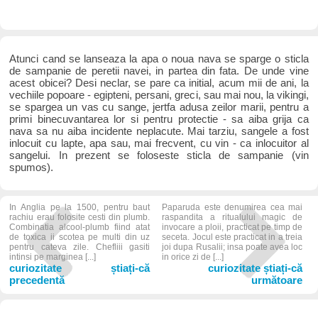
Atunci cand se lanseaza la apa o noua nava se sparge o sticla
de sampanie de peretii navei, in partea din fata. De unde vine
acest obicei? Desi neclar, se pare ca initial, acum mii de ani, la
vechiile popoare - egipteni, persani, greci, sau mai nou, la vikingi,
se spargea un vas cu sange, jertfa adusa zeilor marii, pentru a
primi binecuvantarea lor si pentru protectie - sa aiba grija ca
nava sa nu aiba incidente neplacute. Mai tarziu, sangele a fost
inlocuit cu lapte, apa sau, mai frecvent, cu vin - ca inlocuitor al
sangelui. In prezent se foloseste sticla de sampanie (vin
spumos).
In Anglia pe la 1500, pentru baut
Paparuda este denumirea cea mai
rachiu erau folosite cesti din plumb.
raspandita a ritualului magic de
Combinatia alcool-plumb fiind atat
invocare a ploii, practicat pe timp de
de toxica ii scotea pe multi din uz
seceta. Jocul este practicat in a treia
pentru cateva zile. Chefliii gasiti
joi dupa Rusalii; insa poate avea loc
intinsi pe marginea [...]
in orice zi de [...]
curiozitate știați-că
curiozitate știați-că
precedentă
următoare