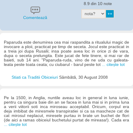
8.9 din 10 note
Comentează
Paparuda este denumirea cea mai raspandita a ritualului magic de
invocare a ploii, practicat pe timp de seceta. Jocul este practicat in
a treia joi dupa Rusalii; insa poate avea loc in orice zi de vara,
dupa o seceta prelungita. Este jucat de fete tinere, si mai rar de
baieti, sub 14 ani. "Paparuda-ruda, vino de ne uda cu galeata-
leata peste toata ceata; cu ciubarul - barul peste tot
... citește tot
Stiati ca Traditii Obiceiuri
Sâmbătă, 30 August 2008
Pe la 1500, in Anglia, nuntile aveau loc in general in luna iunie,
pentru ca singura baie din an se facea in luna mai si in prima luna
a verii viitorii soti inca miroseau acceptabil. Oricum, corpul era
deja imbibat de miresmele transpiratiei si ca sa mascheze cat de
cat mirosul neplacut, miresele purtau in brate un buchet de flori
(de aici a ramas obiceiul buchetului purtat de mireasa!). Cada era
... citește tot