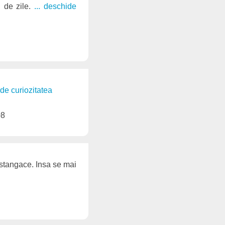
n de zile.
... deschide
ide curiozitatea
08
 stangace. Insa se mai