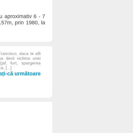
u aproximativ 6 - 7
1.57m, prin 1980, la
rancisco, daca te afli
a devii victima unei
(jaf, furt, spargerea
, [...]
iați-că următoare