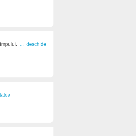
timpului.
... deschide
itatea