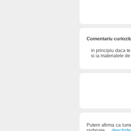
Comentariu curiozita
in principiu daca te
si ia materialele de
Putem afirma ca lumea
razboaie.
... deschide