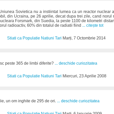
 Uniunea Sovietica nu a instiintat lumea ca un reactor nuclear 
il, din Ucraina, pe 26 aprilie, decat dupa trei zile, cand norul 
nucleara Forsmark, din Suedia, la peste 1100 de kilometri distant
rul radioactiv, 60% din totalul de radiatii fiind
... citește tot
Stiati ca Populatie Natiuni Tari
Marți, 7 Octombrie 2014
sc peste 365 de limbi diferite?
... deschide curiozitatea
Stiati ca Populatie Natiuni Tari
Miercuri, 23 Aprilie 2008
die, un om inghite de 295 de ori.
... deschide curiozitatea
Stiati ca Populatie Natiuni Tari
Marți, 6 Ianuarie 2009