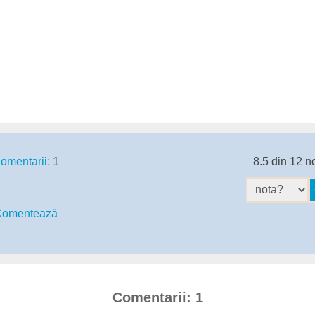
omentarii:
1
8.5 din 12 n
omentează
Comentarii: 1