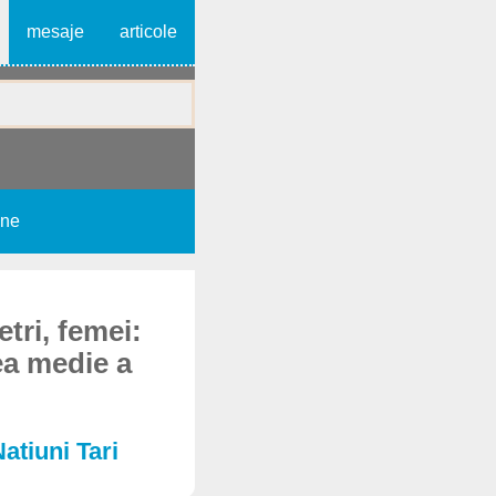
mesaje
articole
une
tri, femei:
ea medie a
Natiuni Tari