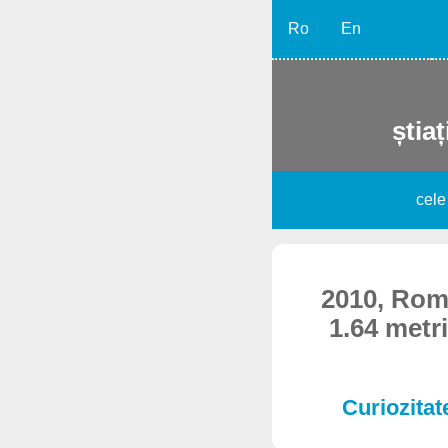
Ro
En
știaț
cele
2010, Roma
1.64 metr
Curiozitate