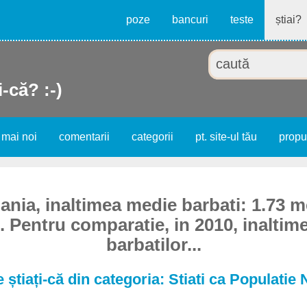
poze
bancuri
teste
știai?
i-că? :-)
 mai noi
comentarii
categorii
pt. site-ul tău
prop
nia, inaltimea medie barbati: 1.73 me
i. Pentru comparatie, in 2010, inaltim
barbatilor...
 știați-că din categoria: Stiati ca Populatie 