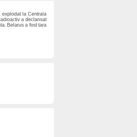
a explodat la Centrala
radioactiv a declansat
a. Belarus a fost tara