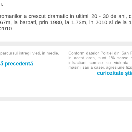
i.
omanilor a crescut dramatic in ultimii 20 - 30 de ani, c
.67m, la barbati, prin 1980, la 1.73m, in 2010 si de la 
 2010.
cursul intregii vieti, in medie,
Conform datelor Politiei din San F
in acest oras, sunt 1% sanse s
infractiuni comise cu violenta 
-că precedentă
masinii sau a casei, agresiune fizica
curiozitate șt