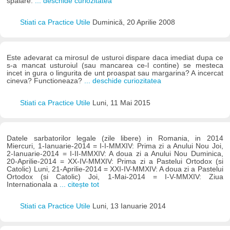
spalare.
... deschide curiozitatea
Stiati ca Practice Utile
Duminică, 20 Aprilie 2008
Este adevarat ca mirosul de usturoi dispare daca imediat dupa ce
s-a mancat usturoiul (sau mancarea ce-l contine) se mesteca
incet in gura o lingurita de unt proaspat sau margarina? A incercat
cineva? Functioneaza?
... deschide curiozitatea
Stiati ca Practice Utile
Luni, 11 Mai 2015
Datele sarbatorilor legale (zile libere) in Romania, in 2014
Miercuri, 1-Ianuarie-2014 = I-I-MMXIV: Prima zi a Anului Nou Joi,
2-Ianuarie-2014 = I-II-MMXIV: A doua zi a Anului Nou Duminica,
20-Aprilie-2014 = XX-IV-MMXIV: Prima zi a Pastelui Ortodox (si
Catolic) Luni, 21-Aprilie-2014 = XXI-IV-MMXIV: A doua zi a Pastelui
Ortodox (si Catolic) Joi, 1-Mai-2014 = I-V-MMXIV: Ziua
Internationala a
... citește tot
Stiati ca Practice Utile
Luni, 13 Ianuarie 2014