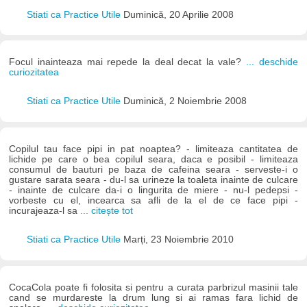
Stiati ca Practice Utile
Duminică, 20 Aprilie 2008
Focul inainteaza mai repede la deal decat la vale?
... deschide
curiozitatea
Stiati ca Practice Utile
Duminică, 2 Noiembrie 2008
Copilul tau face pipi in pat noaptea? - limiteaza cantitatea de
lichide pe care o bea copilul seara, daca e posibil - limiteaza
consumul de bauturi pe baza de cafeina seara - serveste-i o
gustare sarata seara - du-l sa urineze la toaleta inainte de culcare
- inainte de culcare da-i o lingurita de miere - nu-l pedepsi -
vorbeste cu el, incearca sa afli de la el de ce face pipi -
incurajeaza-l sa
... citește tot
Stiati ca Practice Utile
Marți, 23 Noiembrie 2010
CocaCola poate fi folosita si pentru a curata parbrizul masinii tale
cand se murdareste la drum lung si ai ramas fara lichid de