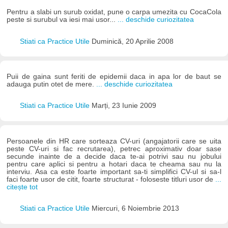
Pentru a slabi un surub oxidat, pune o carpa umezita cu CocaCola
peste si surubul va iesi mai usor...
... deschide curiozitatea
Stiati ca Practice Utile
Duminică, 20 Aprilie 2008
Puii de gaina sunt feriti de epidemii daca in apa lor de baut se
adauga putin otet de mere.
... deschide curiozitatea
Stiati ca Practice Utile
Marți, 23 Iunie 2009
Persoanele din HR care sorteaza CV-uri (angajatorii care se uita
peste CV-uri si fac recrutarea), petrec aproximativ doar sase
secunde inainte de a decide daca te-ai potrivi sau nu jobului
pentru care aplici si pentru a hotari daca te cheama sau nu la
interviu. Asa ca este foarte important sa-ti simplifici CV-ul si sa-l
faci foarte usor de citit, foarte structurat - foloseste titluri usor de
...
citește tot
Stiati ca Practice Utile
Miercuri, 6 Noiembrie 2013