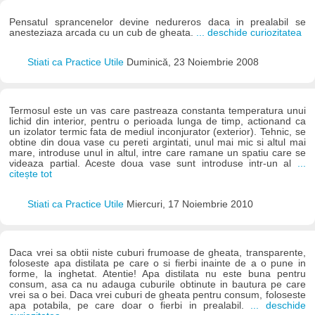
Pensatul sprancenelor devine nedureros daca in prealabil se
anesteziaza arcada cu un cub de gheata.
... deschide curiozitatea
Stiati ca Practice Utile
Duminică, 23 Noiembrie 2008
Termosul este un vas care pastreaza constanta temperatura unui
lichid din interior, pentru o perioada lunga de timp, actionand ca
un izolator termic fata de mediul inconjurator (exterior). Tehnic, se
obtine din doua vase cu pereti argintati, unul mai mic si altul mai
mare, introduse unul in altul, intre care ramane un spatiu care se
videaza partial. Aceste doua vase sunt introduse intr-un al
...
citește tot
Stiati ca Practice Utile
Miercuri, 17 Noiembrie 2010
Daca vrei sa obtii niste cuburi frumoase de gheata, transparente,
foloseste apa distilata pe care o si fierbi inainte de a o pune in
forme, la inghetat. Atentie! Apa distilata nu este buna pentru
consum, asa ca nu adauga cuburile obtinute in bautura pe care
vrei sa o bei. Daca vrei cuburi de gheata pentru consum, foloseste
apa potabila, pe care doar o fierbi in prealabil.
... deschide