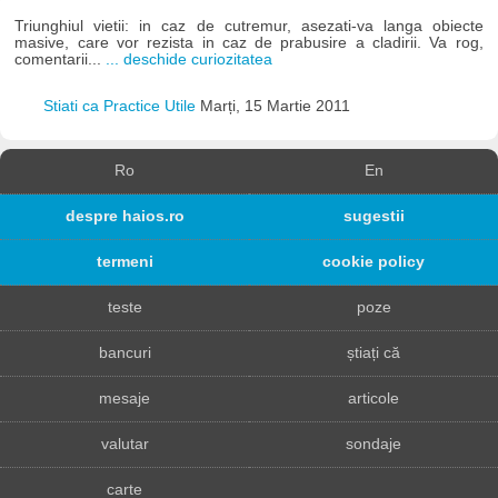
Triunghiul vietii: in caz de cutremur, asezati-va langa obiecte
masive, care vor rezista in caz de prabusire a cladirii. Va rog,
comentarii...
... deschide curiozitatea
Stiati ca Practice Utile
Marți, 15 Martie 2011
Ro
En
despre haios.ro
sugestii
termeni
cookie policy
teste
poze
bancuri
știați că
mesaje
articole
valutar
sondaje
carte