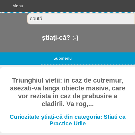
Menu
știați-că? :-)
Submenu
Triunghiul vietii: in caz de cutremur,
asezati-va langa obiecte masive, care
vor rezista in caz de prabusire a
cladirii. Va rog,...
Curiozitate știați-că din categoria: Stiati ca
Practice Utile