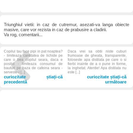
Triunghiul vietii: in caz de cutremur, asezati-va langa obiecte
masive, care vor rezista in caz de prabusire a cladirii.
Va rog, comentarii...
Copilul tau face pipi in pat noaptea?
Daca vrei sa obtii niste cuburi
- limiteaza cantitatea de lichide pe
frumoase de gheata, transparente,
care o bea copilul seara, daca e
foloseste apa distilata pe care o si
posibil - limiteaza consumul de
fierbi inainte de a o pune in forme,
bauturi pe baza de cafeina seara -
la inghetat. Atentie! Apa distilata nu
serveste-i [...]
este [...]
curiozitate știați-că
curiozitate știați-că
precedentă
următoare