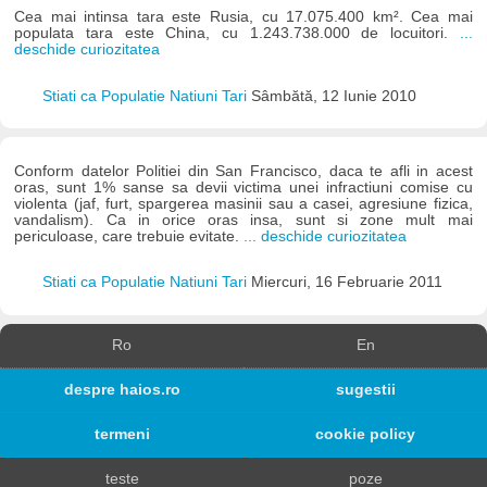
Cea mai intinsa tara este Rusia, cu 17.075.400 km². Cea mai
populata tara este China, cu 1.243.738.000 de locuitori.
...
deschide curiozitatea
Stiati ca Populatie Natiuni Tari
Sâmbătă, 12 Iunie 2010
Conform datelor Politiei din San Francisco, daca te afli in acest
oras, sunt 1% sanse sa devii victima unei infractiuni comise cu
violenta (jaf, furt, spargerea masinii sau a casei, agresiune fizica,
vandalism). Ca in orice oras insa, sunt si zone mult mai
periculoase, care trebuie evitate.
... deschide curiozitatea
Stiati ca Populatie Natiuni Tari
Miercuri, 16 Februarie 2011
Ro
En
despre haios.ro
sugestii
termeni
cookie policy
teste
poze