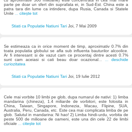
cu aproximativ 300 milioane) este concentrata in cea mai mare
parte pe doar un sfert din suprafata ei, in Sud-Est. China este a
patra tara din lume ca intindere, dupa Rusia, Canada si Statele
Unite
... citește tot
Stiati ca Populatie Natiuni Tari
Joi, 7 Mai 2009
Se estimeaza ca in orice moment de timp, aproximativ 0.7% din
toata populatia globului se afla sub influenta bauturilor alcoolice.
Ar fi interesant si de vazut cam ce procentaj dintre acesti 0.7%
sunt cam aceiasi si cati beau doar ocazional...
... deschide
curiozitatea
Stiati ca Populatie Natiuni Tari
Joi, 19 Iulie 2012
Cele mai vorbite 10 limbi pe glob, dupa numarul de nativi: 1) limba
mandarina (chineza), 1.4 miliarde de vorbitori, este folosita in
China, Taiwan, Singapore, Indonezia, Macau, Flipine, SUA,
Australia, Peru, Canada, etc. Este cea mai complicata limba de pe
glob. Salutul in mandarina: Ni hao! 2) Limba hindi-urdu, vorbita de
peste 500 de milioane de oameni, este una din cele 22 de limbi
oficiale
... citește tot