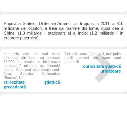
Populatia Statelor Unite ale Americii ar fi ajuns in 2011 la 310
milioane de locuitori, a treia ca marime din lume, dupa cea a
Chinei (1.3 miliarde - stationar) si a Indiei (1.2 miliarde - in
crestere puternica).
Indonezia este cel mai mare
Cei mai scunzi (mai mici, mai putin
arhipelag din lume, cu aproape
inalti) oameni din lume sunt
18.000 de insule ce totalizeaza
japonezii.
aproape 2 milioane de kilometri
curiozitate știați-că
patrati. Cele mai mari insule sunt:
următoare
Java, Sumatra, Kalimantan
(Borneo), [...]
curiozitate știați-că
precedentă