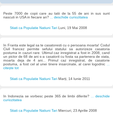
Peste 7000 de copii care au tatii de la 55 de ani in sus sunt
nascuti in USA in fiecare an?
... deschide curiozitatea
Stiati ca Populatie Natiuni Tari
Luni, 19 Mai 2008
In Franta este legal sa te casatoresti cu o persoana moarta! Codul
Civil francez permite sefului statului sa autorizeze casatoria
postuma in cazuri rare. Ultimul caz inregistrat a fost in 2008, cand
un pictor de 68 de ani s-a casatorit cu fosta sa partenera de viata,
moarta deja de 4 ani... Primul caz inregistrat, de casatorie
postuma, a fost cel al unei tinere insarcinate, al carei logodnic
...
citește tot
Stiati ca Populatie Natiuni Tari
Marți, 14 Iunie 2011
In Indonezia se vorbesc peste 365 de limbi diferite?
... deschide
curiozitatea
Stiati ca Populatie Natiuni Tari
Miercuri, 23 Aprilie 2008