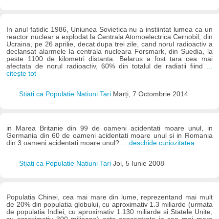
In anul fatidic 1986, Uniunea Sovietica nu a instiintat lumea ca un
reactor nuclear a explodat la Centrala Atomoelectrica Cernobil, din
Ucraina, pe 26 aprilie, decat dupa trei zile, cand norul radioactiv a
declansat alarmele la centrala nucleara Forsmark, din Suedia, la
peste 1100 de kilometri distanta. Belarus a fost tara cea mai
afectata de norul radioactiv, 60% din totalul de radiatii fiind
...
citește tot
Stiati ca Populatie Natiuni Tari
Marți, 7 Octombrie 2014
in Marea Britanie din 99 de oameni acidentati moare unul, in
Germania din 60 de oameni acidentati moare unul si in Romania
din 3 oameni acidentati moare unul?
... deschide curiozitatea
Stiati ca Populatie Natiuni Tari
Joi, 5 Iunie 2008
Populatia Chinei, cea mai mare din lume, reprezentand mai mult
de 20% din populatia globului, cu aproximativ 1.3 miliarde (urmata
de populatia Indiei, cu aproximativ 1.130 miliarde si Statele Unite,