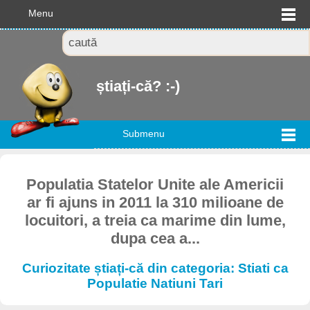
Menu
știați-că? :-)
Submenu
Populatia Statelor Unite ale Americii
ar fi ajuns in 2011 la 310 milioane de
locuitori, a treia ca marime din lume,
dupa cea a...
Curiozitate știați-că din categoria: Stiati ca
Populatie Natiuni Tari