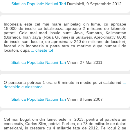
Stiati ca Populatie Natiuni Tari
Duminică, 9 Septembrie 2012
Indonezia este cel mai mare arhipelag din lume, cu aproape
18.000 de insule ce totalizeaza aproape 2 milioane de kilometri
patrati. Cele mai mari insule sunt: Java, Sumatra, Kalimantan
(Borneo), Irian Jaya (Noua Guinee) si Sulawesi. Aproximativ 6000
de insule sunt locuite, de aproximativ 240 de milioane de locuitori,
facand din Indonezia a patra tara ca marime dupa numarul de
locuitori, dupa
... citește tot
Stiati ca Populatie Natiuni Tari
Vineri, 27 Mai 2011
O persoana petrece 1 ora si 6 minute in medie pe zi calatorind
...
deschide curiozitatea
Stiati ca Populatie Natiuni Tari
Vineri, 8 Iunie 2007
Cel mai bogat om din lume, este, in 2013, pentru al patrulea an
consecutiv, Carlos Slim, potrivit Forbes, cu 73 de miliarde de dolari
americani, in crestere cu 4 miliarde fata de 2012. Pe locul 2 se