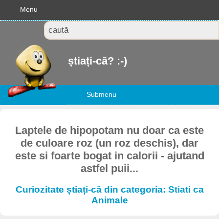
Menu
știați-că? :-)
Submenu
Laptele de hipopotam nu doar ca este
de culoare roz (un roz deschis), dar
este si foarte bogat in calorii - ajutand
astfel puii...
Curiozitate știați-că din categoria: Stiati ca
Animale