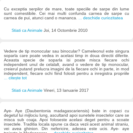
Cu exceptia serpilor de mare, toate speciile de sarpe din lume
sunt comestibile. Cei mai multi confunda carnea de sarpe cu
carnea de pui, atunci cand o mananca.
... deschide curiozitatea
Stiati ca Animale
Joi, 14 Octombrie 2010
Vedere de tip monocular sau binocular? Cameleonul este singura
soparla care poate vedea in acelasi timp in doua directii diferite.
Aceasta specie de soparla isi poate misca fiecare ochi
independent unul de celalalt, avand o vedere de tip monocular,
creierul putand prelucra imagini de la fiecare ochi in parte, in mod
independent, fiecare ochi fiind folosit pentru a inregistra propriile
... citește tot
Stiati ca Animale
Vineri, 13 Ianuarie 2017
Aye- Aye (Daubentonia madagascariensis) bate in copaci cu
degetul lui mijlociu lung, ascultand apoi sunetele insectelor care se
misca sub coaja. Apoi foloseste acelasi deget pentru a scoate
insectele. Traditia locala spune ca daca vezii acest animal straniu,
vei avea ghinion. Din nefericire, adesea este ucis. Aye- aye