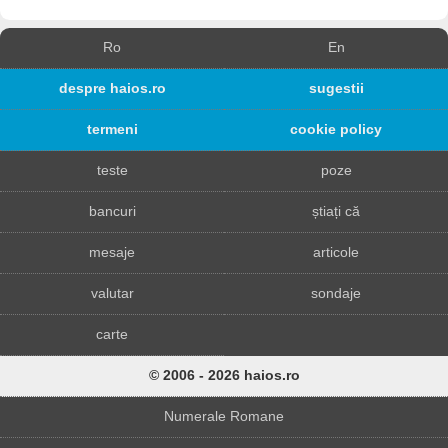
Ro
En
despre haios.ro
sugestii
termeni
cookie policy
teste
poze
bancuri
știați că
mesaje
articole
valutar
sondaje
carte
© 2006 - 2026 haios.ro
Numerale Romane