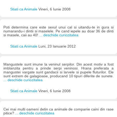
Stiati ca Animale
Vineri, 6 Iunie 2008
Poti determina care este sexul unui cal si uitandu-te in gura si
numarandu-i dintii si maselele. Pe cand iepele au doar 36 de dinti
si masele, caii au 40!
... deschide curiozitatea
Stiati ca Animale
Luni, 23 Ianuarie 2012
Mangustele sunt imune la veninul serpilor. Din acest motiv a fost
imblanzita pentru a prinde serpi veninosi. Hrana preferata a
mangustei vargate sunt gandacii si larvele si pupele fluturilor. Ele
sunt extrem de galagioase, producand 10 tipuri diferite de sunete.
... deschide curiozitatea
Stiati ca Animale
Vineri, 6 Iunie 2008
Cei mai multi oameni detin ca animale de companie caini din rase
pitice?
... deschide curiozitatea