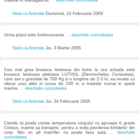
traieste in Madagascar.
... deschide curiozitatea
Stiati ca Animale
Duminică, 15 Februarie 2009
Urina pisicii este fosforescenta.
... deschide curiozitatea
Stiati ca Animale
Joi, 3 Martie 2005
Cea mai grea broasca testoasa din lume la ora actuala este
broasca testoasa pieloasa LUTHUL (Dermochelys Coriaceea),
care are o greutate de 700 Kg si o lungime de 2-3 m; ea inoata cu
viteza unui atlet in cursa de 100 m si traieste numai in apele
marine.
... deschide curiozitatea
Stiati ca Animale
Joi, 24 Februarie 2005
Camila isi poate creste temperatura corpului cu aproape 6 grade
Celsius, inainte sa transpire, pentru a evita pierderea lichidelor din
corp. Nici un alt mamifer nu poate face asta.
... deschide
curiozitatea