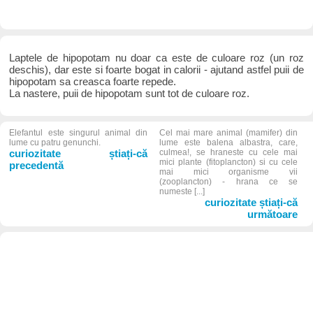
Laptele de hipopotam nu doar ca este de culoare roz (un roz
deschis), dar este si foarte bogat in calorii - ajutand astfel puii de
hipopotam sa creasca foarte repede.
La nastere, puii de hipopotam sunt tot de culoare roz.
Elefantul este singurul animal din
Cel mai mare animal (mamifer) din
lume cu patru genunchi.
lume este balena albastra, care,
curiozitate știați-că
culmea!, se hraneste cu cele mai
mici plante (fitoplancton) si cu cele
precedentă
mai mici organisme vii
(zooplancton) - hrana ce se
numeste [...]
curiozitate știați-că
următoare