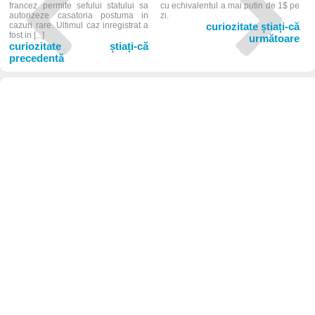
francez permite sefului statului sa
cu echivalentul a mai putin de 1$ pe
autorizeze casatoria postuma in
zi.
cazuri rare. Ultimul caz inregistrat a
curiozitate știați-că
fost in [...]
următoare
curiozitate știați-că
precedentă