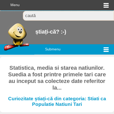
Menu
știați-că? :-)
Submenu
Statistica, media si starea natiunilor.
Suedia a fost printre primele tari care
au inceput sa colecteze date referitor
la...
Curiozitate știați-că din categoria: Stiati ca
Populatie Natiuni Tari