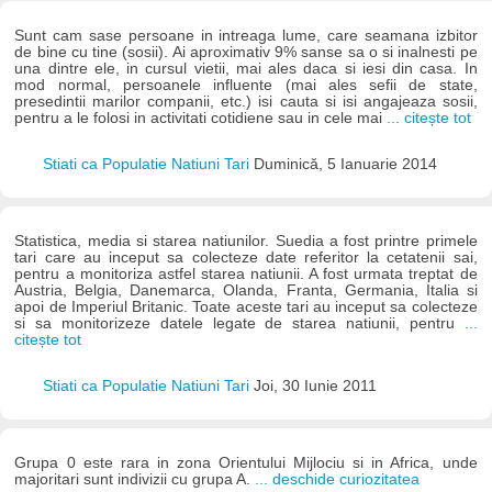
Sunt cam sase persoane in intreaga lume, care seamana izbitor
de bine cu tine (sosii). Ai aproximativ 9% sanse sa o si inalnesti pe
una dintre ele, in cursul vietii, mai ales daca si iesi din casa. In
mod normal, persoanele influente (mai ales sefii de state,
presedintii marilor companii, etc.) isi cauta si isi angajeaza sosii,
pentru a le folosi in activitati cotidiene sau in cele mai
... citește tot
Stiati ca Populatie Natiuni Tari
Duminică, 5 Ianuarie 2014
Statistica, media si starea natiunilor. Suedia a fost printre primele
tari care au inceput sa colecteze date referitor la cetatenii sai,
pentru a monitoriza astfel starea natiunii. A fost urmata treptat de
Austria, Belgia, Danemarca, Olanda, Franta, Germania, Italia si
apoi de Imperiul Britanic. Toate aceste tari au inceput sa colecteze
si sa monitorizeze datele legate de starea natiunii, pentru
...
citește tot
Stiati ca Populatie Natiuni Tari
Joi, 30 Iunie 2011
Grupa 0 este rara in zona Orientului Mijlociu si in Africa, unde
majoritari sunt indivizii cu grupa A.
... deschide curiozitatea