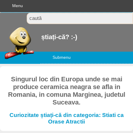
Menu
știați-că? :-)
Submenu
Singurul loc din Europa unde se mai
produce ceramica neagra se afla in
Romania, in comuna Marginea, judetul
Suceava.
Curiozitate știați-că din categoria: Stiati ca
Orase Atractii