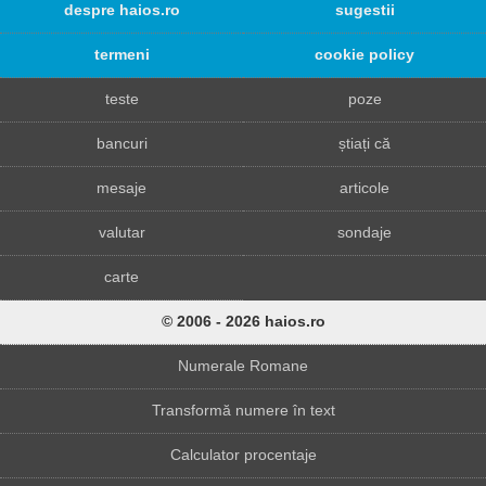
despre haios.ro
sugestii
termeni
cookie policy
teste
poze
bancuri
știați că
mesaje
articole
valutar
sondaje
carte
© 2006 - 2026 haios.ro
Numerale Romane
Transformă numere în text
Calculator procentaje