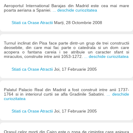
Aeroportul International Barajas din Madrid este cea mai mare
poarta aeriana a Spaniei.
... deschide curiozitatea
Stiati ca Orase Atractii
Marți, 28 Octombrie 2008
Turnul inclinat din Pisa face parte dintr-un grup de trei constructii
deosebite, din care mai fac parte o catedrala si un dom care
acopera o fantana careia i se atribuie un caracter sfant si
miraculos, construite intre anii 1053-1272.
... deschide curiozitatea
Stiati ca Orase Atractii
Joi, 17 Februarie 2005
Palatul Palacio Real din Madrid a fost construit intre anii 1737-
1764 si in interiorul curtii se afla Gradinile Sabatini.
... deschide
curiozitatea
Stiati ca Orase Atractii
Joi, 17 Februarie 2005
Orasul celor morti din Cairo este o zona de cimintire care asigura