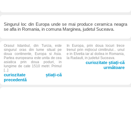
Singurul loc din Europa unde se mai produce ceramica neagra
se afla in Romania, in comuna Marginea, judetul Suceava.
Orasul Istanbul, din Turcia, este
In Europa, prin doua locuri trece
singurul oras din lume situat pe
trenul prin mijlocul cimitirului... unul
doua continente, Europa si Asia.
e in Elvetia iar al doilea in Romania,
Partea europeana este unita de cea
la Radauti, in judetul Suceava.
asiatica prin doua poduri, in
curiozitate știați-că
lungime de cate 1510 metri: Primul
următoare
[...]
curiozitate știați-că
precedentă