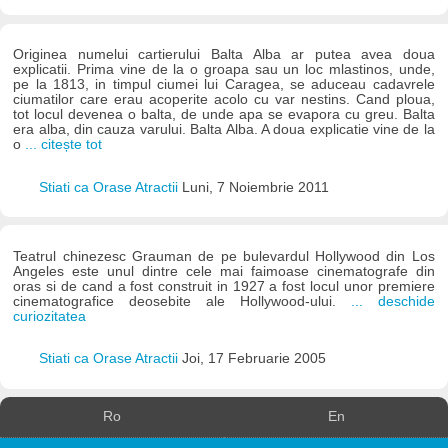
Originea numelui cartierului Balta Alba ar putea avea doua
explicatii. Prima vine de la o groapa sau un loc mlastinos, unde,
pe la 1813, in timpul ciumei lui Caragea, se aduceau cadavrele
ciumatilor care erau acoperite acolo cu var nestins. Cand ploua,
tot locul devenea o balta, de unde apa se evapora cu greu. Balta
era alba, din cauza varului. Balta Alba. A doua explicatie vine de la
o
... citește tot
Stiati ca Orase Atractii
Luni, 7 Noiembrie 2011
Teatrul chinezesc Grauman de pe bulevardul Hollywood din Los
Angeles este unul dintre cele mai faimoase cinematografe din
oras si de cand a fost construit in 1927 a fost locul unor premiere
cinematografice deosebite ale Hollywood-ului.
... deschide
curiozitatea
Stiati ca Orase Atractii
Joi, 17 Februarie 2005
Ro
En