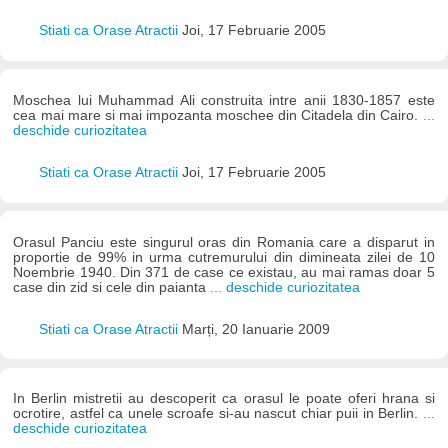
Stiati ca Orase Atractii
Joi, 17 Februarie 2005
Moschea lui Muhammad Ali construita intre anii 1830-1857 este
cea mai mare si mai impozanta moschee din Citadela din Cairo.
...
deschide curiozitatea
Stiati ca Orase Atractii
Joi, 17 Februarie 2005
Orasul Panciu este singurul oras din Romania care a disparut in
proportie de 99% in urma cutremurului din dimineata zilei de 10
Noembrie 1940. Din 371 de case ce existau, au mai ramas doar 5
case din zid si cele din paianta
... deschide curiozitatea
Stiati ca Orase Atractii
Marți, 20 Ianuarie 2009
In Berlin mistretii au descoperit ca orasul le poate oferi hrana si
ocrotire, astfel ca unele scroafe si-au nascut chiar puii in Berlin.
...
deschide curiozitatea