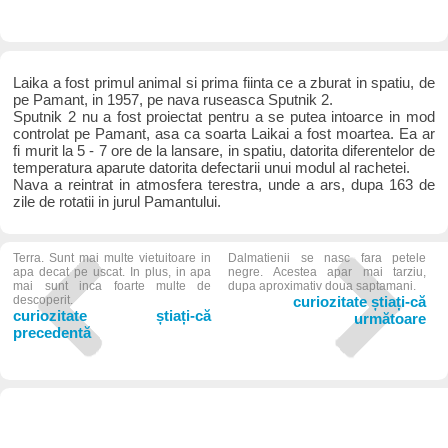
Laika a fost primul animal si prima fiinta ce a zburat in spatiu, de
pe Pamant, in 1957, pe nava ruseasca Sputnik 2.
Sputnik 2 nu a fost proiectat pentru a se putea intoarce in mod
controlat pe Pamant, asa ca soarta Laikai a fost moartea. Ea ar
fi murit la 5 - 7 ore de la lansare, in spatiu, datorita diferentelor de
temperatura aparute datorita defectarii unui modul al rachetei.
Nava a reintrat in atmosfera terestra, unde a ars, dupa 163 de
zile de rotatii in jurul Pamantului.
Terra. Sunt mai multe vietuitoare in
Dalmatienii se nasc fara petele
apa decat pe uscat. In plus, in apa
negre. Acestea apar mai tarziu,
mai sunt inca foarte multe de
dupa aproximativ doua saptamani.
descoperit.
curiozitate știați-că
curiozitate știați-că
următoare
precedentă