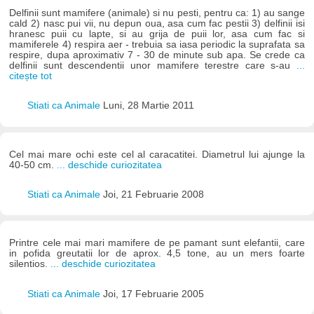
Delfinii sunt mamifere (animale) si nu pesti, pentru ca: 1) au sange
cald 2) nasc pui vii, nu depun oua, asa cum fac pestii 3) delfinii isi
hranesc puii cu lapte, si au grija de puii lor, asa cum fac si
mamiferele 4) respira aer - trebuia sa iasa periodic la suprafata sa
respire, dupa aproximativ 7 - 30 de minute sub apa. Se crede ca
delfinii sunt descendentii unor mamifere terestre care s-au
...
citește tot
Stiati ca Animale
Luni, 28 Martie 2011
Cel mai mare ochi este cel al caracatitei. Diametrul lui ajunge la
40-50 cm.
... deschide curiozitatea
Stiati ca Animale
Joi, 21 Februarie 2008
Printre cele mai mari mamifere de pe pamant sunt elefantii, care
in pofida greutatii lor de aprox. 4,5 tone, au un mers foarte
silentios.
... deschide curiozitatea
Stiati ca Animale
Joi, 17 Februarie 2005