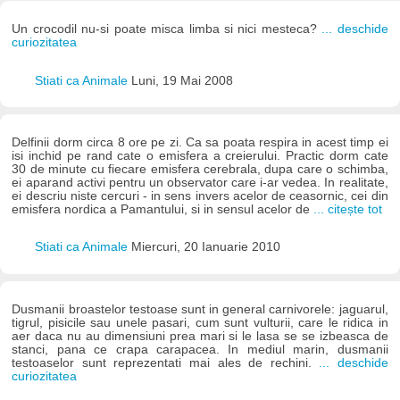
Un crocodil nu-si poate misca limba si nici mesteca?
... deschide
curiozitatea
Stiati ca Animale
Luni, 19 Mai 2008
Delfinii dorm circa 8 ore pe zi. Ca sa poata respira in acest timp ei
isi inchid pe rand cate o emisfera a creierului. Practic dorm cate
30 de minute cu fiecare emisfera cerebrala, dupa care o schimba,
ei aparand activi pentru un observator care i-ar vedea. In realitate,
ei descriu niste cercuri - in sens invers acelor de ceasornic, cei din
emisfera nordica a Pamantului, si in sensul acelor de
... citește tot
Stiati ca Animale
Miercuri, 20 Ianuarie 2010
Dusmanii broastelor testoase sunt in general carnivorele: jaguarul,
tigrul, pisicile sau unele pasari, cum sunt vulturii, care le ridica in
aer daca nu au dimensiuni prea mari si le lasa se se izbeasca de
stanci, pana ce crapa carapacea. In mediul marin, dusmanii
testoaselor sunt reprezentati mai ales de rechini.
... deschide
curiozitatea