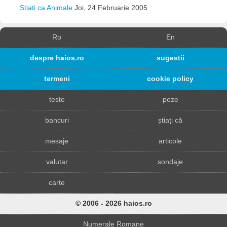
Stiati ca Animale
Joi, 24 Februarie 2005
Ro
En
despre haios.ro
sugestii
termeni
cookie policy
teste
poze
bancuri
știați că
mesaje
articole
valutar
sondaje
carte
© 2006 - 2026 haios.ro
Numerale Romane