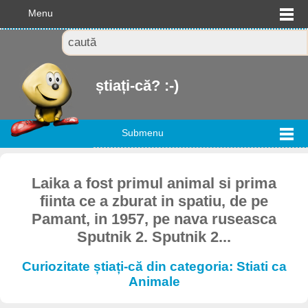
Menu
știați-că? :-)
Submenu
Laika a fost primul animal si prima
fiinta ce a zburat in spatiu, de pe
Pamant, in 1957, pe nava ruseasca
Sputnik 2. Sputnik 2...
Curiozitate știați-că din categoria: Stiati ca
Animale