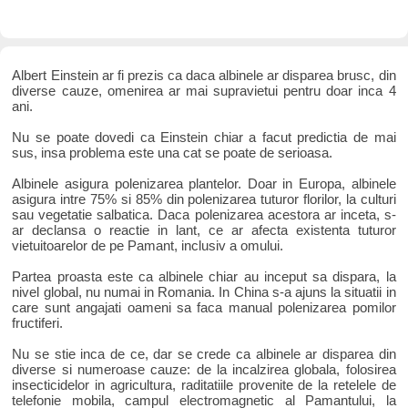
Albert Einstein ar fi prezis ca daca albinele ar disparea brusc, din
diverse cauze, omenirea ar mai supravietui pentru doar inca 4
ani.
Nu se poate dovedi ca Einstein chiar a facut predictia de mai
sus, insa problema este una cat se poate de serioasa.
Albinele asigura polenizarea plantelor. Doar in Europa, albinele
asigura intre 75% si 85% din polenizarea tuturor florilor, la culturi
sau vegetatie salbatica. Daca polenizarea acestora ar inceta, s-
ar declansa o reactie in lant, ce ar afecta existenta tuturor
vietuitoarelor de pe Pamant, inclusiv a omului.
Partea proasta este ca albinele chiar au inceput sa dispara, la
nivel global, nu numai in Romania. In China s-a ajuns la situatii in
care sunt angajati oameni sa faca manual polenizarea pomilor
fructiferi.
Nu se stie inca de ce, dar se crede ca albinele ar disparea din
diverse si numeroase cauze: de la incalzirea globala, folosirea
insecticidelor in agricultura, raditatiile provenite de la retelele de
telefonie mobila, campul electromagnetic al Pamantului, la