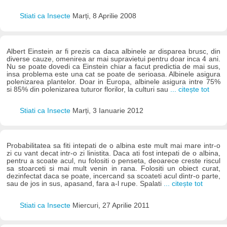
Stiati ca Insecte
Marți, 8 Aprilie 2008
Albert Einstein ar fi prezis ca daca albinele ar disparea brusc, din
diverse cauze, omenirea ar mai supravietui pentru doar inca 4 ani.
Nu se poate dovedi ca Einstein chiar a facut predictia de mai sus,
insa problema este una cat se poate de serioasa. Albinele asigura
polenizarea plantelor. Doar in Europa, albinele asigura intre 75%
si 85% din polenizarea tuturor florilor, la culturi sau
... citește tot
Stiati ca Insecte
Marți, 3 Ianuarie 2012
Probabilitatea sa fiti intepati de o albina este mult mai mare intr-o
zi cu vant decat intr-o zi linistita. Daca ati fost intepati de o albina,
pentru a scoate acul, nu folositi o penseta, deoarece creste riscul
sa stoarceti si mai mult venin in rana. Folositi un obiect curat,
dezinfectat daca se poate, incercand sa scoateti acul dintr-o parte,
sau de jos in sus, apasand, fara a-l rupe. Spalati
... citește tot
Stiati ca Insecte
Miercuri, 27 Aprilie 2011