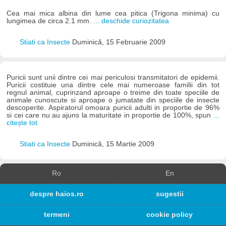
Cea mai mica albina din lume cea pitica (Trigona minima) cu
lungimea de circa 2.1 mm.
... deschide curiozitatea
Stiati ca Insecte
Duminică, 15 Februarie 2009
Puricii sunt unii dintre cei mai periculosi transmitatori de epidemii.
Puricii costituie una dintre cele mai numeroase familii din tot
regnul animal, cuprinzand aproape o treime din toate speciile de
animale cunoscute si aproape o jumatate din speciile de insecte
descoperite. Aspiratorul omoara puricii adulti in proportie de 96%
si cei care nu au ajuns la maturitate in proportie de 100%, spun
...
citește tot
Stiati ca Insecte
Duminică, 15 Martie 2009
Ro
En
despre haios.ro
sugestii
termeni
cookie policy