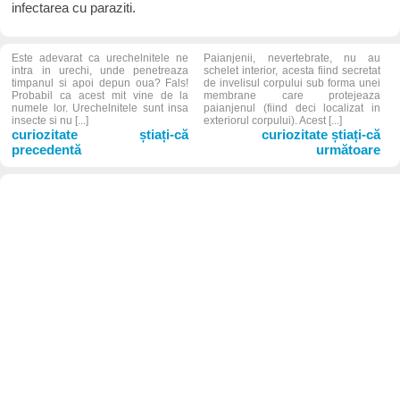
infectarea cu paraziti.
Este adevarat ca urechelnitele ne
Paianjenii, nevertebrate, nu au
intra in urechi, unde penetreaza
schelet interior, acesta fiind secretat
timpanul si apoi depun oua? Fals!
de invelisul corpului sub forma unei
Probabil ca acest mit vine de la
membrane care protejeaza
numele lor. Urechelnitele sunt insa
paianjenul (fiind deci localizat in
insecte si nu [...]
exteriorul corpului). Acest [...]
curiozitate știați-că
curiozitate știați-că
precedentă
următoare