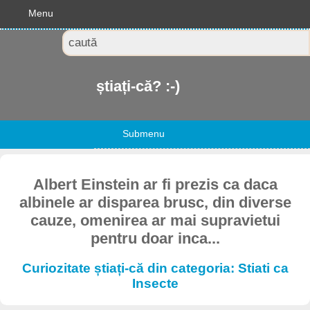
Menu
știați-că? :-)
Submenu
Albert Einstein ar fi prezis ca daca
albinele ar disparea brusc, din diverse
cauze, omenirea ar mai supravietui
pentru doar inca...
Curiozitate știați-că din categoria: Stiati ca
Insecte