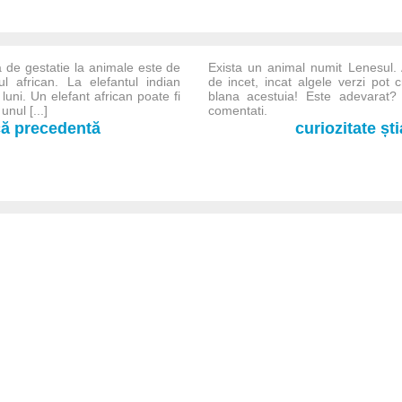
 de gestatie la animale este de
Exista un animal numit Lenesul.
ul african. La elefantul indian
de incet, incat algele verzi pot 
uni. Un elefant african poate fi
blana acestuia! Este adevarat?
nul [...]
comentati.
-că precedentă
curiozitate șt