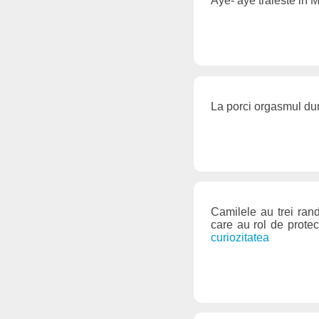
Aye- aye traieste in
La porci orgasmul du
Camilele au trei rand
care au rol de protect
curiozitatea