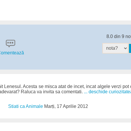
8.0 din 9 no
omentează
t Lenesul. Acesta se misca atat de incet, incat algele verzi pot
adevarat? Raluca va invita sa comentati.
... deschide curiozitate
Stiati ca Animale
Marți, 17 Aprilie 2012