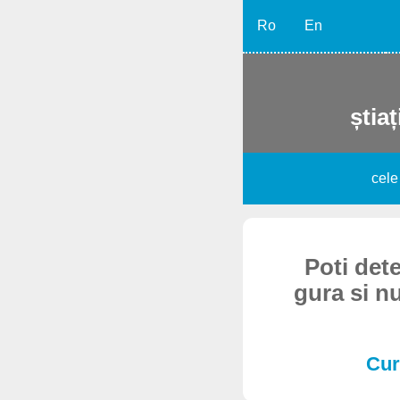
Ro
En
știaț
cele
Poti dete
gura si n
Cur