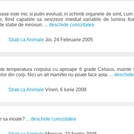
oase este mic si putin evoluat, in schimb organele de simt, cum 
, fiind capabile sa sesizeze imediat variatiile de lumina foar
te slabe de mirosuri.
... deschide curiozitatea
Stiati ca Animale
Joi, 24 Februarie 2005
ste temperatura corpului cu aproape 6 grade Celsius, inainte s
elor din corp. Nici un alt mamifer nu poate face asta.
... deschide
Stiati ca Animale
Vineri, 6 Iunie 2008
e sa inoate?
... deschide curiozitatea
Stiati ca Animale
Miercuri, 23 Aprilie 2008