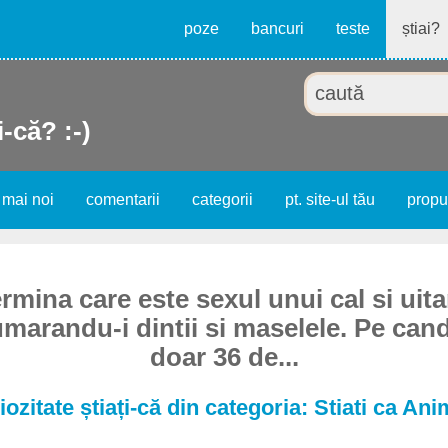
poze
bancuri
teste
știai?
i-că? :-)
 mai noi
comentarii
categorii
pt. site-ul tău
prop
rmina care este sexul unui cal si uit
umarandu-i dintii si maselele. Pe cand
doar 36 de...
iozitate știați-că din categoria: Stiati ca Ani