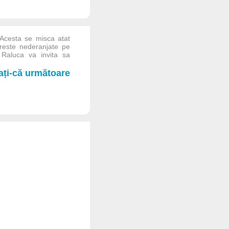
 Acesta se misca atat
creste nederanjate pe
 Raluca va invita sa
iați-că următoare