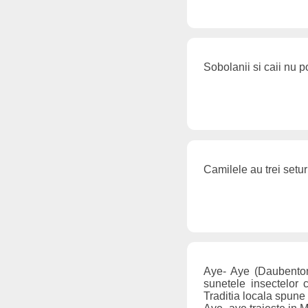
Sobolanii si caii nu p
Camilele au trei setu
Aye- Aye (Daubentoni
sunetele insectelor 
Traditia locala spune 