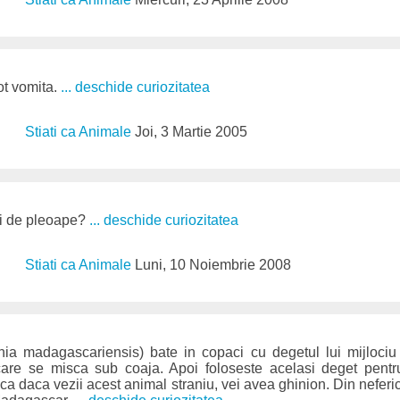
ot vomita.
... deschide curiozitatea
Stiati ca Animale
Joi, 3 Martie 2005
ri de pleoape?
... deschide curiozitatea
Stiati ca Animale
Luni, 10 Noiembrie 2008
a madagascariensis) bate in copaci cu degetul lui mijlociu
care se misca sub coaja. Apoi foloseste acelasi deget pentr
ca daca vezii acest animal straniu, vei avea ghinion. Din neferi