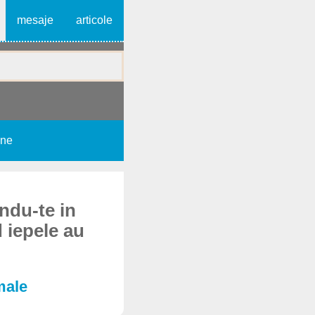
mesaje
articole
une
andu-te in
 iepele au
male