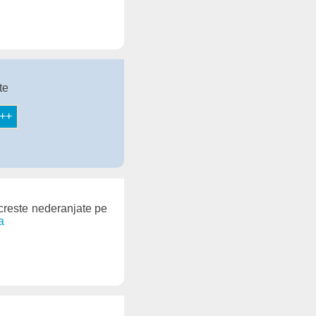
te
 creste nederanjate pe
a