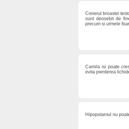
Creierul broastei test
sunt deosebit de fine
precum si urmele foar
Camila isi poate cre
evita pierderea lichid
Hipopotamul nu poat