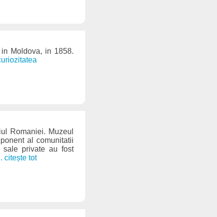
in Moldova, in 1858.
curiozitatea
riul Romaniei. Muzeul
xponent al comunitatii
e sale private au fost
.. citește tot