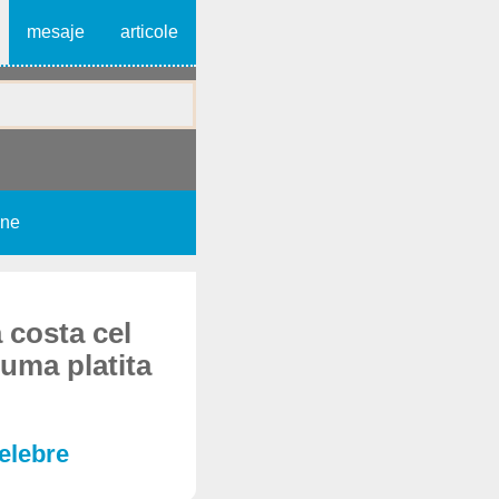
mesaje
articole
une
 costa cel
suma platita
celebre