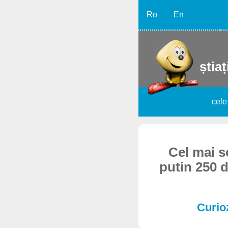
Ro
En
știaț
cele
Cel mai s
putin 250 d
Curioz