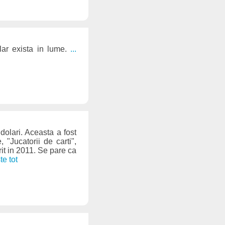
ar exista in lume.
...
olari. Aceasta a fost
"Jucatorii de carti",
it in 2011. Se pare ca
ște tot