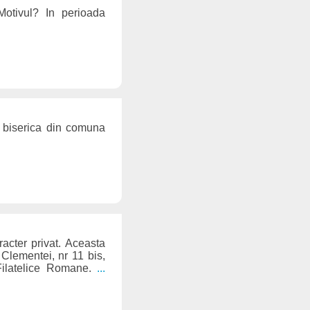
otivul? In perioada
a biserica din comuna
acter privat. Aceasta
 Clementei, nr 11 bis,
 Filatelice Romane.
...