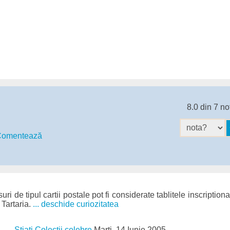
8.0 din 7 no
omentează
ri de tipul cartii postale pot fi considerate tablitele inscription
 Tartaria.
... deschide curiozitatea
Stiati Colectii celebre
Marți, 14 Iunie 2005