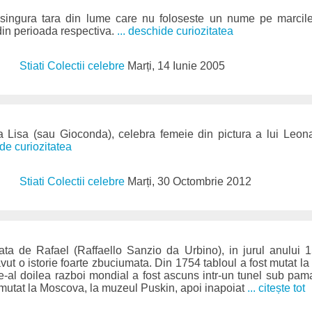
singura tara din lume care nu foloseste un nume pe marcile
din perioada respectiva.
... deschide curiozitatea
Stiati Colectii celebre
Marți, 14 Iunie 2005
 Lisa (sau Gioconda), celebra femeie din pictura a lui Leon
ide curiozitatea
Stiati Colectii celebre
Marți, 30 Octombrie 2012
ata de Rafael (Raffaello Sanzio da Urbino), in jurul anului 1
avut o istorie foarte zbuciumata. Din 1754 tabloul a fost mutat 
de-al doilea razboi mondial a fost ascuns intr-un tunel sub pama
i mutat la Moscova, la muzeul Puskin, apoi inapoiat
... citește tot