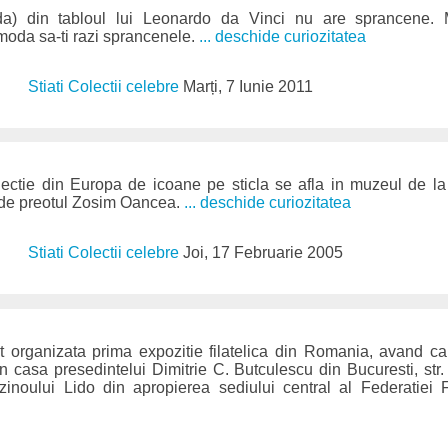
a) din tabloul lui Leonardo da Vinci nu are sprancene. M
 moda sa-ti razi sprancenele.
... deschide curiozitatea
Stiati Colectii celebre
Marți, 7 Iunie 2011
ctie din Europa de icoane pe sticla se afla in muzeul de l
 de preotul Zosim Oancea.
... deschide curiozitatea
Stiati Colectii celebre
Joi, 17 Februarie 2005
 organizata prima expozitie filatelica din Romania, avand car
in casa presedintelui Dimitrie C. Butculescu din Bucuresti, str.
zinoului Lido din apropierea sediului central al Federatiei