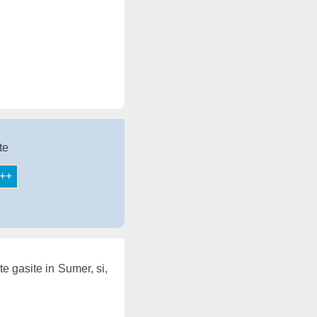
te
ate gasite in Sumer, si,