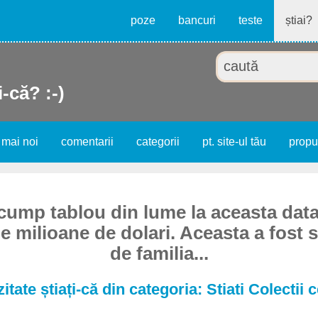
poze
bancuri
teste
știai?
i-că? :-)
 mai noi
comentarii
categorii
pt. site-ul tău
prop
cump tablou din lume la aceasta data
e milioane de dolari. Aceasta a fost 
de familia...
itate știați-că din categoria: Stiati Colectii 