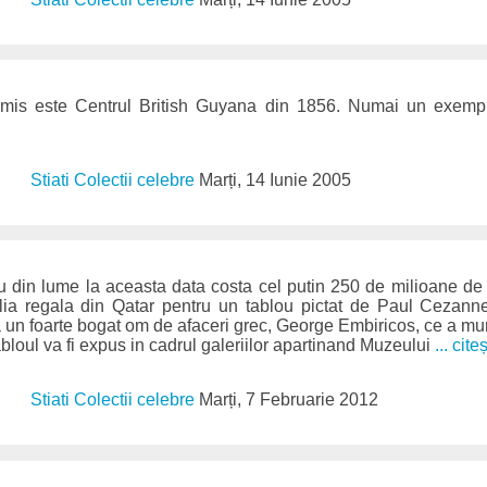
emis este Centrul British Guyana din 1856. Numai un exempl
Stiati Colectii celebre
Marți, 14 Iunie 2005
 din lume la aceasta data costa cel putin 250 de milioane de d
lia regala din Qatar pentru un tablou pictat de Paul Cezanne, 
 un foarte bogat om de afaceri grec, George Embiricos, ce a mur
bloul va fi expus in cadrul galeriilor apartinand Muzeului
... cite
Stiati Colectii celebre
Marți, 7 Februarie 2012