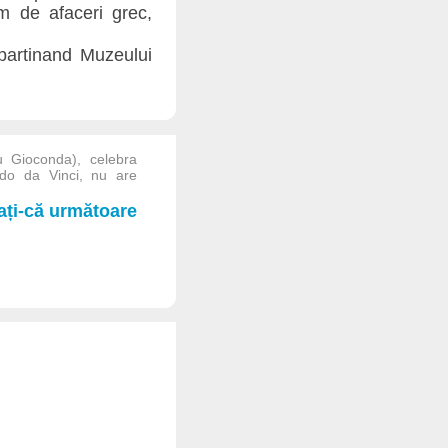
m de afaceri grec,
apartinand Muzeului
 Gioconda), celebra
rdo da Vinci, nu are
iați-că următoare