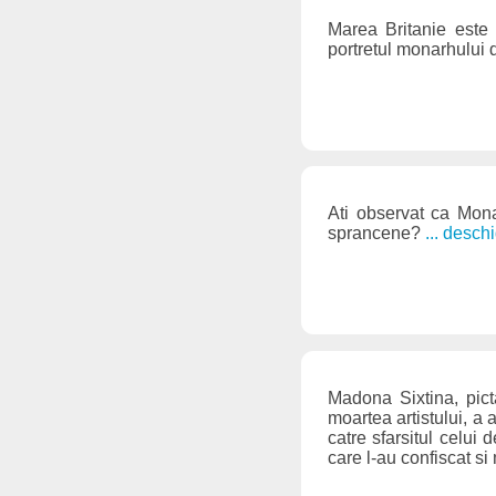
Marea Britanie este 
portretul monarhului 
Ati observat ca Mona
sprancene?
... desch
Madona Sixtina, pict
moartea artistului, a 
catre sfarsitul celui 
care l-au confiscat s