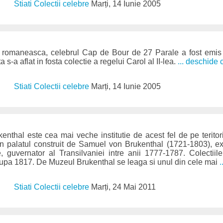
Stiati Colectii celebre
Marți, 14 Iunie 2005
 romaneasca, celebrul Cap de Bour de 27 Parale a fost emis 
 s-a aflat in fosta colectie a regelui Carol al II-lea.
... deschide 
Stiati Colectii celebre
Marți, 14 Iunie 2005
enthal este cea mai veche institutie de acest fel de pe terito
 in palatul construit de Samuel von Brukenthal (1721-1803), e
, guvernator al Transilvaniei intre anii 1777-1787. Colectiil
dupa 1817. De Muzeul Brukenthal se leaga si unul din cele mai
.
Stiati Colectii celebre
Marți, 24 Mai 2011