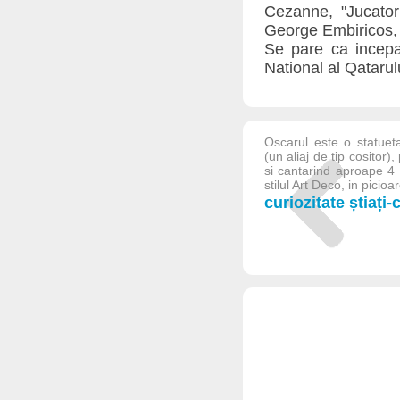
Cezanne, "Jucator
George Embiricos, 
Se pare ca incepan
National al Qatarul
Oscarul este o statuet
(un aliaj de tip cositor)
si cantarind aproape 4 
stilul Art Deco, in picioare
curiozitate știați