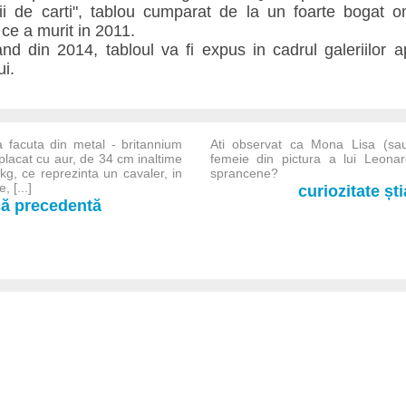
ii de carti", tablou cumparat de la un foarte bogat o
ce a murit in 2011.
d din 2014, tabloul va fi expus in cadrul galeriilor 
ui.
a facuta din metal - britannium
Ati observat ca Mona Lisa (sau
, placat cu aur, de 34 cm inaltime
femeie din pictura a lui Leona
kg, ce reprezinta un cavaler, in
sprancene?
, [...]
curiozitate șt
-că precedentă