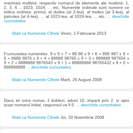
marimea multimii, respectiv numarul de elemente ale multimii: 1,
2, 3, 4..., 1023, 1024, ... etc. Numerele ordinale sunt numere ce
indica ordinea: primul, al doilea (al 2-lea), al treilea (al 3-lea), al
patrulea (al 4-lea), ... al 1023-lea, al 1024-lea, ... etc.
... deschide
curiozitatea
Stiati ca Numerele Cifrele
Vineri, 1 Februarie 2013
Frumusetea numerelor: 9 x 9 + 7 = 88 98 x 9 + 6 = 888 987 x 9 +
5 = 8888 9876 x 9 + 4 = 88888 98765 x 9 + 3 = 888888 987654 x
9 + 2 = 8888888 9876543 x 9 + 1 = 88888888 98765432 x 9 + 0 =
888888888
... deschide curiozitatea
Stiati ca Numerele Cifrele
Marți, 26 August 2008
Daca iei orice numar, il dublezi, aduni 10, imparti prin 2, si apoi
scazi numarul initial, raspunsul va fi 5.
... deschide curiozitatea
Stiati ca Numerele Cifrele
Joi, 20 Noiembrie 2008