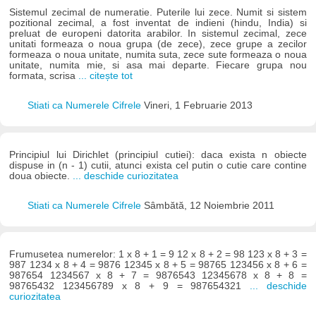
Sistemul zecimal de numeratie. Puterile lui zece. Numit si sistem
pozitional zecimal, a fost inventat de indieni (hindu, India) si
preluat de europeni datorita arabilor. In sistemul zecimal, zece
unitati formeaza o noua grupa (de zece), zece grupe a zecilor
formeaza o noua unitate, numita suta, zece sute formeaza o noua
unitate, numita mie, si asa mai departe. Fiecare grupa nou
formata, scrisa
... citește tot
Stiati ca Numerele Cifrele
Vineri, 1 Februarie 2013
Principiul lui Dirichlet (principiul cutiei): daca exista n obiecte
dispuse in (n - 1) cutii, atunci exista cel putin o cutie care contine
doua obiecte.
... deschide curiozitatea
Stiati ca Numerele Cifrele
Sâmbătă, 12 Noiembrie 2011
Frumusetea numerelor: 1 x 8 + 1 = 9 12 x 8 + 2 = 98 123 x 8 + 3 =
987 1234 x 8 + 4 = 9876 12345 x 8 + 5 = 98765 123456 x 8 + 6 =
987654 1234567 x 8 + 7 = 9876543 12345678 x 8 + 8 =
98765432 123456789 x 8 + 9 = 987654321
... deschide
curiozitatea