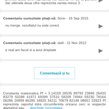
dar ultimele doua cifre reprezinta varsta minus 3...
Comentariu curiozitate știați-că:
Sorin - 16 Sep 2015
nu merge. rezultatul nu este corect
Comentariu curiozitate știați-că:
stefi - 11 Nov 2012
e real.am facut si a avut dreptate
Comentează și tu
Constanta matematica PI = 3.14159 26535 89793 23846 26433
83279 50288 41971 69399 37510 58209 74944 59230 78164
06286 20899 86280 34825 34211 70679 82148 08651 32823 PI
reprezinta raportul intre circumferinta oricarui cerc si respectiv
diametrul sau.
... deschide curiozitatea