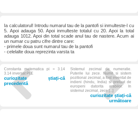
Ia calculatorul! Introdu numarul tau de la pantofi si inmulteste-l cu
5. Apoi adauga 50. Apoi inmulteste totalul cu 20. Apoi la total
adauga 1012. Apoi din total scade anul tau de nastere. Acum ai
un numar cu patru cifre dintre care:
- primele doua sunt numarul tau de la pantofi
- celelalte doua reprezinta varsta ta
Constanta matematica pi = 3.14
Sistemul zecimal de numeratie.
3.14 inversat PI.E
Puterile lui zece. Numit si sistem
curiozitate știați-că
pozitional zecimal, a fost inventat de
indieni (hindu, India) si preluat de
precedentă
europeni datorita arabilor. In
sistemul zecimal, zece [...]
curiozitate știați-că
următoare