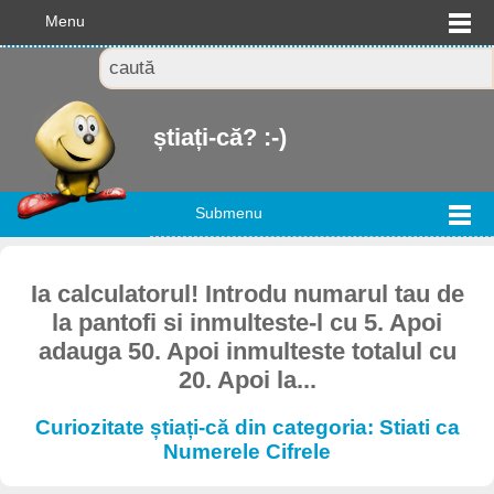
Menu
știați-că? :-)
Submenu
Ia calculatorul! Introdu numarul tau de
la pantofi si inmulteste-l cu 5. Apoi
adauga 50. Apoi inmulteste totalul cu
20. Apoi la...
Curiozitate știați-că din categoria: Stiati ca
Numerele Cifrele