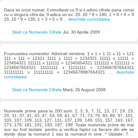
Daca iei orice numar, il inmultesti cu 9 si ii aduni cifrele pana ramai
cu o singura cifra da, 9 adica un ex. 20: 20 * 9 = 180; 1 + 8 + 0 = 9
15: 15 * 9 = 135; 1 + 3 + 5 = 9
... deschide curiozitatea
Stiati ca Numerele Cifrele
Joi, 30 Aprilie 2009
Frumusetea numerelor. Admirati simetria: 1 x 1 = 1 11 x 11 = 121
111 x 111 = 12321 1111 x 1111 = 1234321 11111 x 11111 =
123454321 111111 x 111111 = 12345654321 1111111 x 1111111 =
1234567654321 11111111 x 11111111 = 123456787654321
111111111 x 111111111 = 12345678987654321
... deschide
curiozitatea
Stiati ca Numerele Cifrele
Marți, 26 August 2008
Numerele prime pana la 200 sunt: 2, 3, 5, 7, 11, 13, 17, 19, 23,
29, 31, 37, 41, 43, 47, 53, 59, 61, 67, 71, 73, 79, 83, 89, 97, 101,
103, 107, 109, 113, 127, 131, 137, 139, 149, 151, 157, 163, 167,
173, 179, 181, 191, 193, 197, 199. Toate numerele prime de mai
sus au fost testate, pentru a verifica faptul ca fiecare din ele se
divide doar la numarul 1 sau la numarul in sine. * Update, 7
...