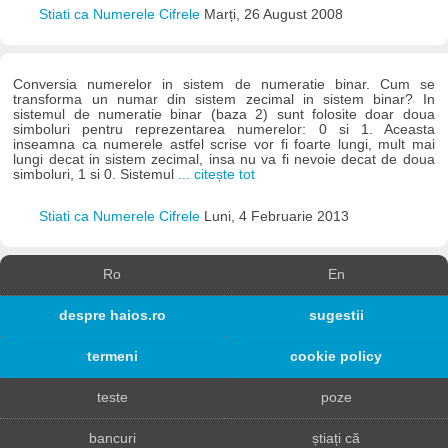
Stiati ca Numerele Cifrele
Marți, 26 August 2008
Conversia numerelor in sistem de numeratie binar. Cum se
transforma un numar din sistem zecimal in sistem binar? In
sistemul de numeratie binar (baza 2) sunt folosite doar doua
simboluri pentru reprezentarea numerelor: 0 si 1. Aceasta
inseamna ca numerele astfel scrise vor fi foarte lungi, mult mai
lungi decat in sistem zecimal, insa nu va fi nevoie decat de doua
simboluri, 1 si 0. Sistemul
... citește tot
Stiati ca Numerele Cifrele
Luni, 4 Februarie 2013
Ro
En
despre haios.ro
sugestii
termeni
cookie policy
teste
poze
bancuri
știați că