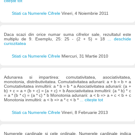
citește tot
Stiati ca Numerele Cifrele
Vineri, 4 Noiembrie 2011
Daca scazi din orice numar suma cifrelor sale, rezultatul este
multiplu de 9. Exemplu, 25: 25 - (2 + 5) = 18
... deschide
curiozitatea
Stiati ca Numerele Cifrele
Miercuri, 31 Martie 2010
Adunarea si impartirea: comutativitatea, asociativitatea,
monotonia, distributivitatea. Comutativitatea adunarii: a + b = b + a
Comutativitatea inmultirii: a * b = b * a Asociativitatea adunarii: (a +
b) + c = a + (b + c) = (a + c) + b Asociativitatea inmultirii: (a * b) * c
= a * (b * c) = (a * c) * b Monotonia adunarii: a < b => a + c < b + c
Monotonia inmultirii: a < b => a * c < b *
... citește tot
Stiati ca Numerele Cifrele
Vineri, 8 Februarie 2013
Numerele cardinale si cele ordinale. Numerele cardinale indica