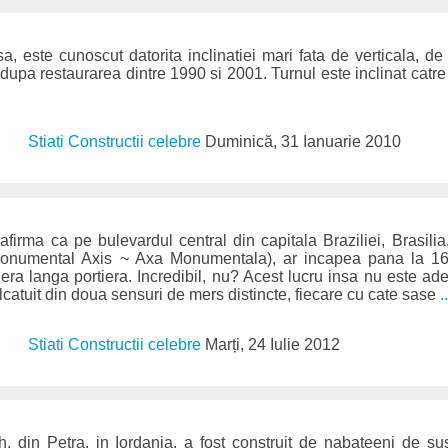
a, este cunoscut datorita inclinatiei mari fata de verticala, de
dupa restaurarea dintre 1990 si 2001. Turnul este inclinat catre
Stiati Constructii celebre
Duminică, 31 Ianuarie 2010
irma ca pe bulevardul central din capitala Braziliei, Brasili
onumental Axis ~ Axa Monumentala), ar incapea pana la 16
tiera langa portiera. Incredibil, nu? Acest lucru insa nu este a
lcatuit din doua sensuri de mers distincte, fiecare cu cate sase
.
Stiati Constructii celebre
Marți, 24 Iulie 2012
din Petra, in Iordania, a fost construit de nabateeni de su