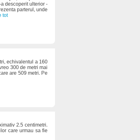
a descoperit ulterior -
rezenta parterul, unde
e tot
ri, echivalentul a 160
u vreo 300 de metri mai
care are 509 metri. Pe
ximativ 2.5 centimetri.
ilor care urmau sa fie