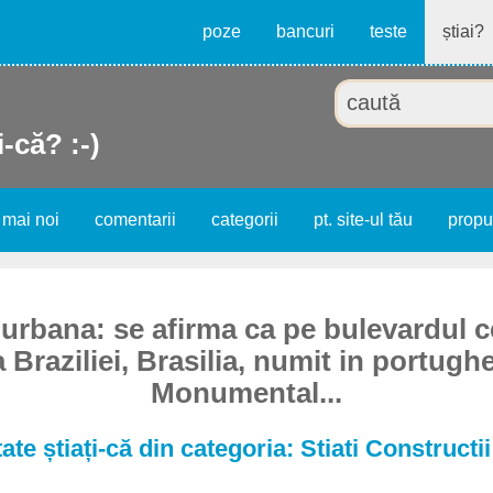
poze
bancuri
teste
știai?
i-că? :-)
 mai noi
comentarii
categorii
pt. site-ul tău
prop
rbana: se afirma ca pe bulevardul c
a Braziliei, Brasilia, numit in portugh
Monumental...
ate știați-că din categoria: Stiati Constructi