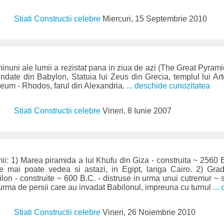
Stiati Constructii celebre
Miercuri, 15 Septembrie 2010
inuni ale lumii a rezistat pana in ziua de azi (The Great Pyramid
endate din Babylon, Statuia lui Zeus din Grecia, templul lui A
eum - Rhodos, farul din Alexandria.
... deschide curiozitatea
Stiati Constructii celebre
Vineri, 8 Iunie 2007
ii: 1) Marea piramida a lui Khufu din Giza - construita ~ 2560 B
e mai poate vedea si astazi, in Egipt, langa Cairo. 2) Grad
on - construite ~ 600 B.C. - distruse in urma unui cutremur ~ se
urma de persii care au invadat Babilonul, impreuna cu turnul
...
Stiati Constructii celebre
Vineri, 26 Noiembrie 2010