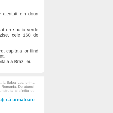
 alcatuit din doua
at un spatiu verde
-zise, cele 160 de
, capitala lor fiind
nt.
tala a Braziliei.
t la Balea Lac, prima
n Romania. De atunci,
nstruita si sfintita de
iați-că următoare