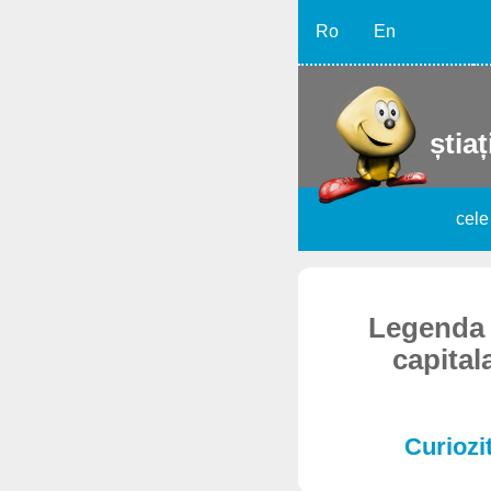
Ro
En
știaț
cele
Legenda u
capital
Curiozit