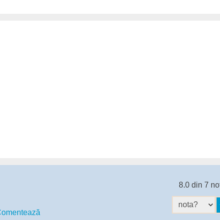
8.0 din 7 no
omentează