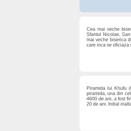
Cea mai veche biser
Sfantul Nicolae, San
mai veche biserica di
care inca se oficiaza 
Piramida lui Khufu 
piramida, una din ce
4600 de ani, a fost fi
20 de ani. Initial ina