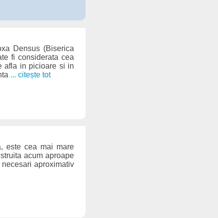
oxa Densus (Biserica
te fi considerata cea
afla in picioare si in
anta
... citește tot
a, este cea mai mare
nstruita acum aproape
nd necesari aproximativ