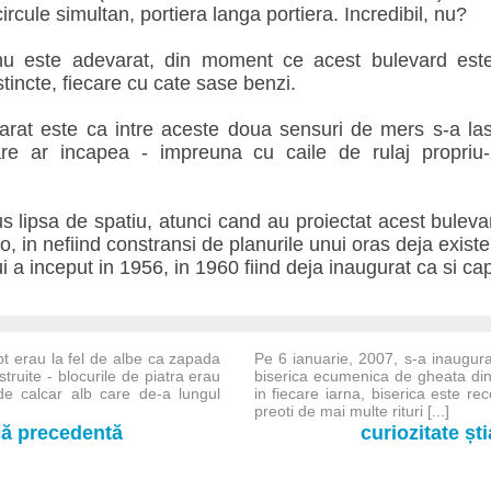
ircule simultan, portiera langa portiera. Incredibil, nu?
nu este adevarat, din moment ce acest bulevard este
tincte, fiecare cu cate sase benzi.
arat este ca intre aceste doua sensuri de mers s-a las
are ar incapea - impreuna cu caile de rulaj propriu
us lipsa de spatiu, atunci cand au proiectat acest bulevard
o, in nefiind constransi de planurile unui oras deja existe
 a inceput in 1956, in 1960 fiind deja inaugurat ca si capi
pt erau la fel de albe ca zapada
Pe 6 ianuarie, 2007, s-a inaugura
truite - blocurile de piatra erau
biserica ecumenica de gheata di
de calcar alb care de-a lungul
in fiecare iarna, biserica este reco
preoti de mai multe rituri [...]
-că precedentă
curiozitate șt