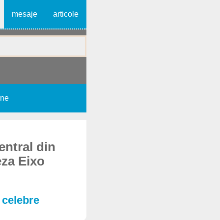
mesaje
articole
une
entral din
eza Eixo
i celebre