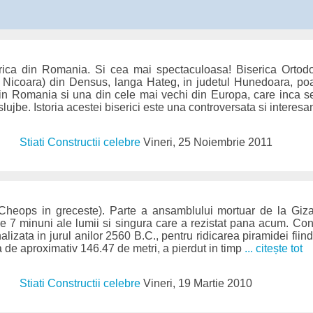
ica din Romania. Si cea mai spectaculoasa! Biserica Ortod
 Nicoara) din Densus, langa Hateg, in judetul Hunedoara, poa
n Romania si una din cele mai vechi din Europa, care inca se 
slujbe. Istoria acestei biserici este una controversata si interes
Stiati Constructii celebre
Vineri, 25 Noiembrie 2011
(Cheops in greceste). Parte a ansamblului mortuar de la Giz
le 7 minuni ale lumii si singura care a rezistat pana acum. Co
nalizata in jurul anilor 2560 B.C., pentru ridicarea piramidei fii
lta de aproximativ 146.47 de metri, a pierdut in timp
... citește tot
Stiati Constructii celebre
Vineri, 19 Martie 2010