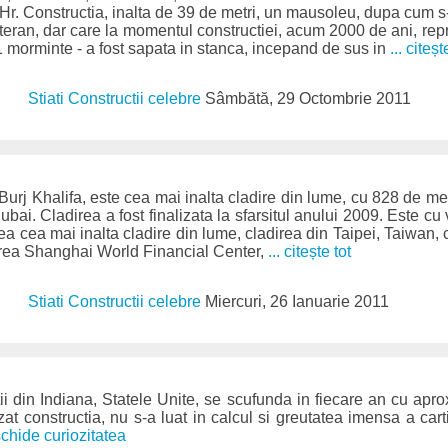
Hr. Constructia, inalta de 39 de metri, un mausoleu, dupa cum s-
teran, dar care la momentul constructiei, acum 2000 de ani, rep
1 morminte - a fost sapata in stanca, incepand de sus in
... citeșt
Stiati Constructii celebre
Sâmbătă, 29 Octombrie 2011
Burj Khalifa, este cea mai inalta cladire din lume, cu 828 de met
Dubai. Cladirea a fost finalizata la sfarsitul anului 2009. Este c
ea cea mai inalta cladire din lume, cladirea din Taipei, Taiwan, 
adirea Shanghai World Financial Center,
... citește tot
Stiati Constructii celebre
Miercuri, 26 Ianuarie 2011
ii din Indiana, Statele Unite, se scufunda in fiecare an cu apro
zat constructia, nu s-a luat in calcul si greutatea imensa a cart
schide curiozitatea