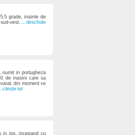
 5.5 grade, inainte de
 sud-vest.
... deschide
a, numit in portugheza
0 de masini care sa
devarat, din moment ce
.. citește tot
s in jos, incepand cu