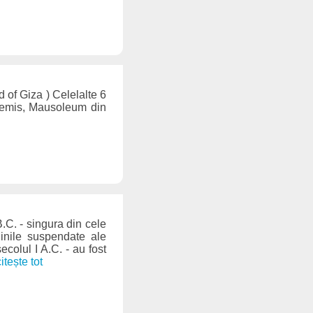
 of Giza ) Celelalte 6
rtemis, Mausoleum din
.C. - singura din cele
inile suspendate ale
colul I A.C. - au fost
 citește tot