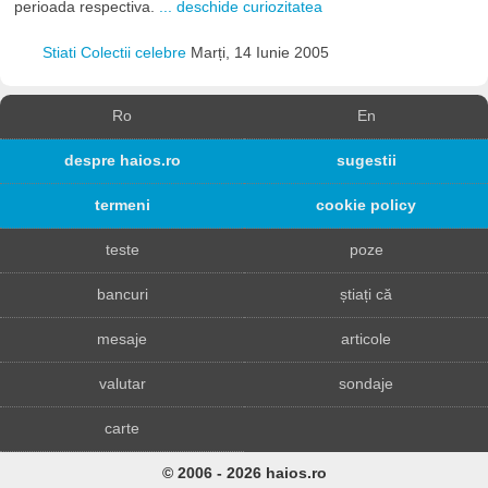
perioada respectiva.
... deschide curiozitatea
Stiati Colectii celebre
Marți, 14 Iunie 2005
Ro
En
despre haios.ro
sugestii
termeni
cookie policy
teste
poze
bancuri
știați că
mesaje
articole
valutar
sondaje
carte
© 2006 - 2026 haios.ro