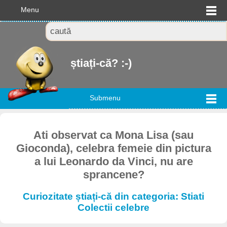
Menu
știați-că? :-)
Submenu
Ati observat ca Mona Lisa (sau
Gioconda), celebra femeie din pictura
a lui Leonardo da Vinci, nu are
sprancene?
Curiozitate știați-că din categoria: Stiati
Colectii celebre