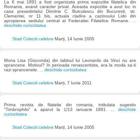
La 6 mai 1891 a fost organizata prima expozitie filatelica din
Romania, avand caracter privat. Aceasta expozitie a avut loc in
casa presedintelui Dimitrie C. Butculescu din Bucuresti, str.
Clementei, nr 11 bis, actuala cladire a cazinoului Lido din
apropierea sediului central al Federatiei Filatelice Romane.
...
deschide curiozitatea
Stiati Colectii celebre
Marți, 14 Iunie 2005
Mona Lisa (Gioconda) din tabloul lui Leonardo da Vinci nu are
sprancene. Motivul? In perioada renascentista, era la moda sa-ti
razi sprancenele.
... deschide curiozitatea
Stiati Colectii celebre
Marți, 7 Iunie 2011
Prima revista de filatelie din romania, intitulata sugestiv
"Timbrophilo" a aparut la 1/13 ianuarie 1881.
... deschide
curiozitatea
Stiati Colectii celebre
Marți, 14 Iunie 2005