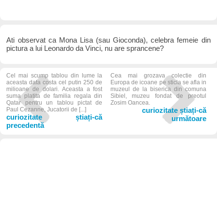
Ati observat ca Mona Lisa (sau Gioconda), celebra femeie din
pictura a lui Leonardo da Vinci, nu are sprancene?
Cel mai scump tablou din lume la
Cea mai grozava colectie din
aceasta data costa cel putin 250 de
Europa de icoane pe sticla se afla in
milioane de dolari. Aceasta a fost
muzeul de la biserica din comuna
suma platita de familia regala din
Sibiel, muzeu fondat de preotul
Qatar pentru un tablou pictat de
Zosim Oancea.
Paul Cezanne, Jucatorii de [...]
curiozitate știați-că
curiozitate știați-că
următoare
precedentă