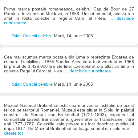
Prima marca postala romaneasca, celebrul Cap de Bour de 27
Parale a fost emis in Moldova, in 1858. Unicat mondial, acesta s-a
aflat in fosta colectie a regelui Carol al II-lea.
... deschide
curiozitatea
Stiati Colectii celebre
Marți, 14 Iunie 2005
Cea mai scumpa marca postala din lume o reprezinta Eroarea de
culoare Treskilling - 1855 Suedia. Aceasta a fost vanduta in 1966
la pretul de 1.429.000 lire sterline. Exemplarul s-a aflat un timp in
colectia Regelui Carol al II-lea.
... deschide curiozitatea
Stiati Colectii celebre
Marți, 14 Iunie 2005
Muzeul National Brukenthal este cea mai veche institutie de acest
fel de pe teritoriul Romaniei. Muzeul este situat in Sibiu, in palatul
construit de Samuel von Brukenthal (1721-1803), exponent al
comunitatii sasesti transilvanene, guvernator al Transilvaniei intre
anii 1777-1787. Colectiile sale private au fost deschise publicului
dupa 1817. De Muzeul Brukenthal se leaga si unul din cele mai
...
citește tot