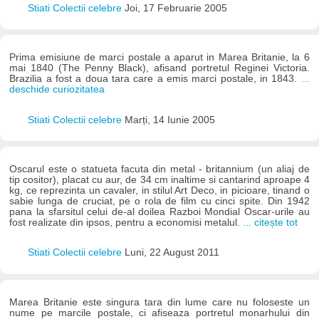
Stiati Colectii celebre
Joi, 17 Februarie 2005
Prima emisiune de marci postale a aparut in Marea Britanie, la 6
mai 1840 (The Penny Black), afisand portretul Reginei Victoria.
Brazilia a fost a doua tara care a emis marci postale, in 1843.
...
deschide curiozitatea
Stiati Colectii celebre
Marți, 14 Iunie 2005
Oscarul este o statueta facuta din metal - britannium (un aliaj de
tip cositor), placat cu aur, de 34 cm inaltime si cantarind aproape 4
kg, ce reprezinta un cavaler, in stilul Art Deco, in picioare, tinand o
sabie lunga de cruciat, pe o rola de film cu cinci spite. Din 1942
pana la sfarsitul celui de-al doilea Razboi Mondial Oscar-urile au
fost realizate din ipsos, pentru a economisi metalul.
... citește tot
Stiati Colectii celebre
Luni, 22 August 2011
Marea Britanie este singura tara din lume care nu foloseste un
nume pe marcile postale, ci afiseaza portretul monarhului din