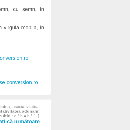
semn, cu semn, in
 virgula mobila, in
onversion.ro
se-conversion.ro
tatea, asociativitatea,
ativitatea adunarii:
ltirii:
a * b = b * [...]
iați-că următoare