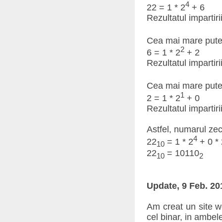
4
22 = 1 * 2
+ 6
Rezultatul impartirii
Cea mai mare puter
2
6 = 1 * 2
+ 2
Rezultatul impartirii
Cea mai mare puter
1
2 = 1 * 2
+ 0
Rezultatul impartirii
Astfel, numarul zec
4
22
= 1 * 2
+ 0 * 
10
22
= 10110
10
2
Update, 9 Feb. 20
Am creat un site we
cel binar, in ambel