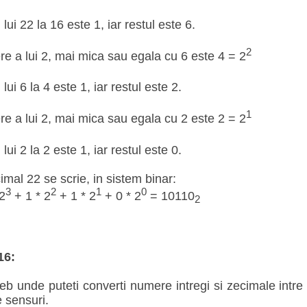
 lui 22 la 16 este 1, iar restul este 6.
2
e a lui 2, mai mica sau egala cu 6 este 4 = 2
 lui 6 la 4 este 1, iar restul este 2.
1
e a lui 2, mai mica sau egala cu 2 este 2 = 2
 lui 2 la 2 este 1, iar restul este 0.
imal 22 se scrie, in sistem binar:
3
2
1
0
2
+ 1 * 2
+ 1 * 2
+ 0 * 2
= 10110
2
16:
b unde puteti converti numere intregi si zecimale intre 
e sensuri.