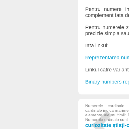
Pentru numere in
complement fata de
Pentru numerele ze
precizie simpla sau 
Iata linkul:
Reprezentarea nume
Linkul catre varian
Binary numbers rep
Numerele cardinale 
cardinale indica marime
elemente ale multimii: 1
Numerele ordinale sunt 
curiozitate știați