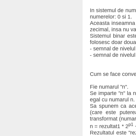
In sistemul de nume
numerelor: 0 si 1.
Aceasta inseamna ca
zecimal, insa nu va
Sistemul binar este
folosesc doar doua 
- semnal de nivelul
- semnal de nivelul
Cum se face conver
Fie numarul "n".
Se imparte "n" la 
egal cu numarul n.
Sa spunem ca acea
(care este puter
transformat (numarul
p1
n = rezultat1 * 2
+
Rezultatul este "re