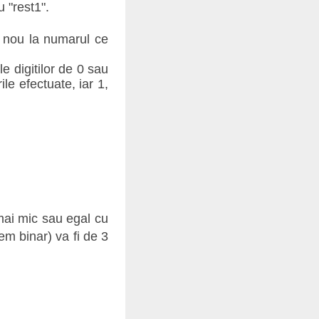
 "rest1".
in nou la numarul ce
ile digitilor de 0 sau
ile efectuate, iar 1,
mai mic sau egal cu
em binar) va fi de 3