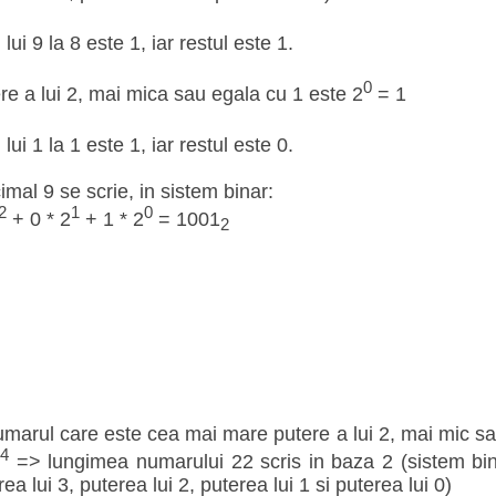
 lui 9 la 8 este 1, iar restul este 1.
0
e a lui 2, mai mica sau egala cu 1 este 2
= 1
 lui 1 la 1 este 1, iar restul este 0.
imal 9 se scrie, in sistem binar:
2
1
0
+ 0 * 2
+ 1 * 2
= 1001
2
umarul care este cea mai mare putere a lui 2, mai mic sa
4
2
=> lungimea numarului 22 scris in baza 2 (sistem binar
rea lui 3, puterea lui 2, puterea lui 1 si puterea lui 0)