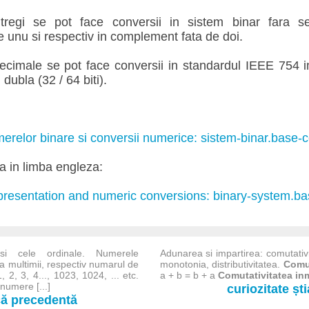
tregi se pot face conversii in sistem binar fara 
 unu si respectiv in complement fata de doi.
cimale se pot face conversii in standardul IEEE 754 in
dubla (32 / 64 biti).
relor binare si conversii numerice: sistem-binar.base-c
ta in limba engleza:
resentation and numeric conversions: binary-system.ba
si cele ordinale. Numerele
Adunarea si impartirea: comutativi
a multimii, respectiv numarul de
monotonia, distributivitatea.
Comut
, 2, 3, 4..., 1023, 1024, ... etc.
a + b = b + a
Comutativitatea inmu
numere [...]
curiozitate șt
-că precedentă