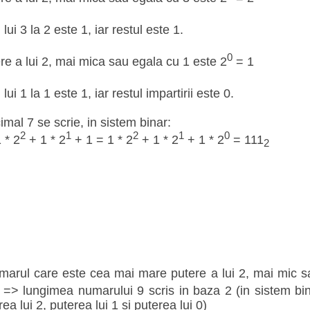
 lui 3 la 2 este 1, iar restul este 1.
0
e a lui 2, mai mica sau egala cu 1 este 2
= 1
 lui 1 la 1 este 1, iar restul impartirii este 0.
imal 7 se scrie, in sistem binar:
2
1
2
1
0
 * 2
+ 1 * 2
+ 1 = 1 * 2
+ 1 * 2
+ 1 * 2
= 111
2
marul care este cea mai mare putere a lui 2, mai mic s
=> lungimea numarului 9 scris in baza 2 (in sistem binar
rea lui 2, puterea lui 1 si puterea lui 0)