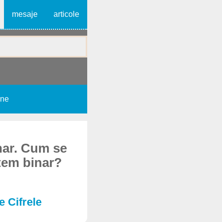
mesaje
articole
une
nar. Cum se
tem binar?
e Cifrele