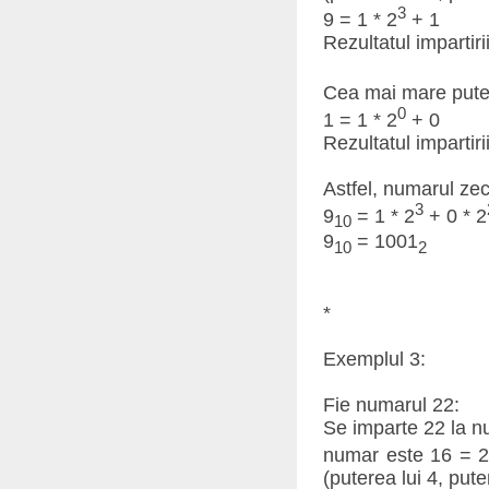
3
9 = 1 * 2
+ 1
Rezultatul impartirii
Cea mai mare puter
0
1 = 1 * 2
+ 0
Rezultatul impartirii
Astfel, numarul zec
3
9
= 1 * 2
+ 0 * 2
10
9
= 1001
10
2
*
Exemplul 3:
Fie numarul 22:
Se imparte 22 la n
numar este 16 = 
(puterea lui 4, pute