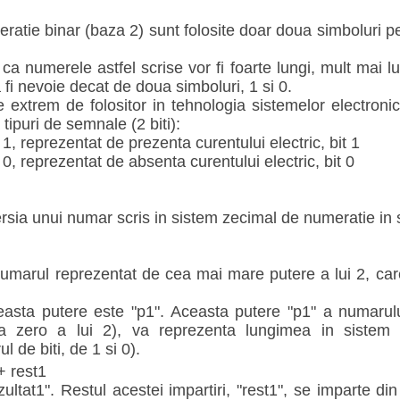
ratie binar (baza 2) sunt folosite doar doua simboluri p
 numerele astfel scrise vor fi foarte lungi, mult mai lu
 fi nevoie decat de doua simboluri, 1 si 0.
 extrem de folositor in tehnologia sistemelor electronic
tipuri de semnale (2 biti):
 1, reprezentat de prezenta curentului electric, bit 1
 0, reprezentat de absenta curentului electric, bit 0
sia unui numar scris in sistem zecimal de numeratie in 
numarul reprezentat de cea mai mare putere a lui 2, ca
sta putere este "p1". Aceasta putere "p1" a numarulu
ea zero a lui 2), va reprezenta lungimea in sistem 
 de biti, de 1 si 0).
 rest1
zultat1". Restul acestei impartiri, "rest1", se imparte d