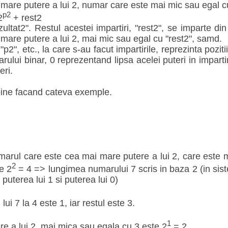
mare putere a lui 2, numar care este mai mic sau egal cu
p2
2
+ rest2
zultat2". Restul acestei impartiri, "rest2", se imparte d
mare putere a lui 2, mai mic sau egal cu "rest2", samd.
 "p2", etc., la care s-au facut impartirile, reprezinta poziti
arului binar, 0 reprezentand lipsa acelei puteri in impartir
eri.
bine facand cateva exemple.
marul care este cea mai mare putere a lui 2, care este 
2
e 2
= 4 => lungimea numarului 7 scris in baza 2 (in sist
, puterea lui 1 si puterea lui 0)
 lui 7 la 4 este 1, iar restul este 3.
1
e a lui 2, mai mica sau egala cu 3 este 2
= 2