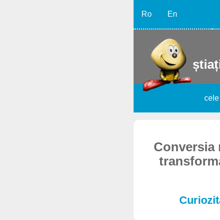
Ro
En
știaț
cele
Conversia 
transform
Curiozit