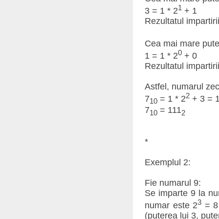
1
3 = 1 * 2
+ 1
Rezultatul impartirii
Cea mai mare puter
0
1 = 1 * 2
+ 0
Rezultatul impartirii
Astfel, numarul zec
2
7
= 1 * 2
+ 3 = 1
10
7
= 111
10
2
*
Exemplul 2:
Fie numarul 9:
Se imparte 9 la nu
3
numar este 2
= 8 
(puterea lui 3, pute