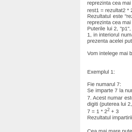
reprezinta cea mai 
rest1 = rezultat2 * 
Rezultatul este "re
reprezinta cea mai 
Puterile lui 2, "p1",
1, in interiorul num
prezenta acelei put
Vom intelege mai 
Exemplul 1:
Fie numarul 7:
Se imparte 7 la nu
7. Acest numar est
digiti (puterea lui 2
2
7 = 1 * 2
+ 3
Rezultatul impartirii
Cea mai mare puter