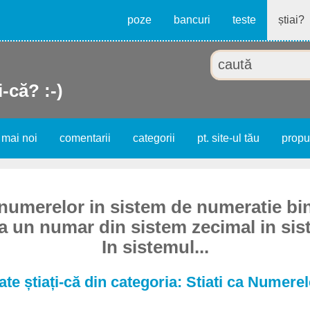
poze
bancuri
teste
știai?
i-că? :-)
 mai noi
comentarii
categorii
pt. site-ul tău
prop
numerelor in sistem de numeratie bi
a un numar din sistem zecimal in sis
In sistemul...
ate știați-că din categoria: Stiati ca Numerel