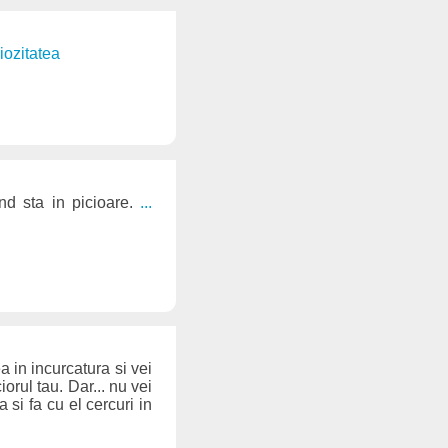
iozitatea
nd sta in picioare.
...
a in incurcatura si vei
orul tau. Dar... nu vei
a si fa cu el cercuri in