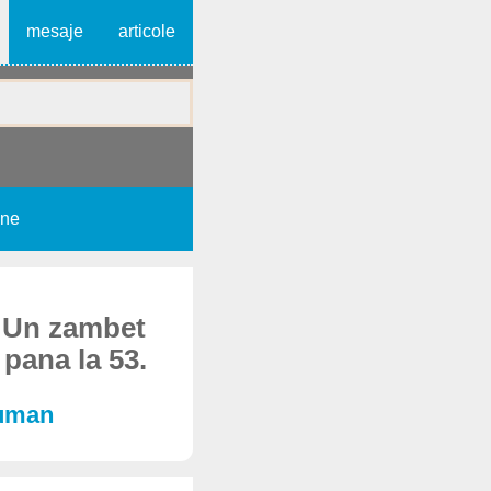
mesaje
articole
une
. Un zambet
 pana la 53.
 uman