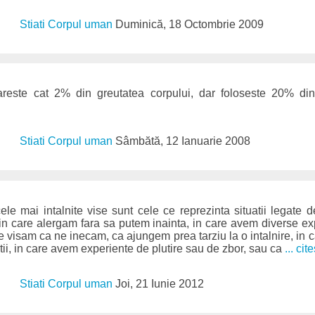
Stiati Corpul uman
Duminică, 18 Octombrie 2009
tareste cat 2% din greutatea corpului, dar foloseste 20% di
Stiati Corpul uman
Sâmbătă, 12 Ianuarie 2008
le mai intalnite vise sunt cele ce reprezinta situatii legate 
in care alergam fara sa putem inainta, in care avem diverse e
e visam ca ne inecam, ca ajungem prea tarziu la o intalnire, in
tii, in care avem experiente de plutire sau de zbor, sau ca
... cit
Stiati Corpul uman
Joi, 21 Iunie 2012