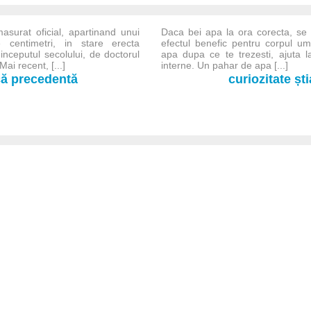
asurat oficial, apartinand unui
Daca bei apa la ora corecta, s
centimetri, in stare erecta
efectul benefic pentru corpul 
inceputul secolului, de doctorul
apa dupa ce te trezesti, ajuta l
ai recent, [...]
interne. Un pahar de apa [...]
-că precedentă
curiozitate șt