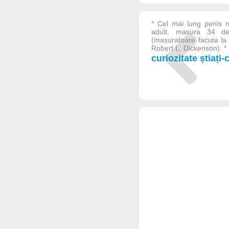
* Cel mai lung penis m
adult, masura 34 de 
(masuratoare facuta la 
Robert L. Dickenson). * M
curiozitate știați