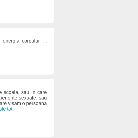
n energia corpului.
...
de scoala, sau in care
xperiente sexuale, sau
 care visam o persoana
ește tot