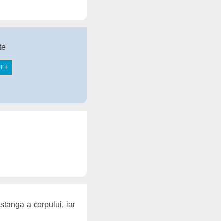
te
stanga a corpului, iar