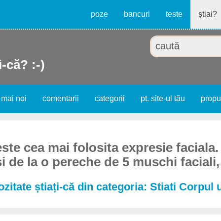
poze
bancuri
teste
știai?
i-că? :-)
 mai noi
comentarii
categorii
pt. site-ul tău
prop
ste cea mai folosita expresie faciala
i de la o pereche de 5 muschi faciali,
ozitate știați-că din categoria: Stiati Corpul