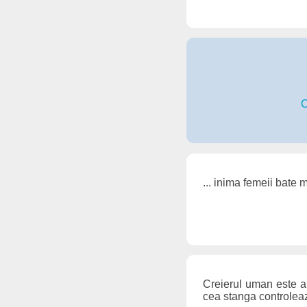
C
... inima femeii bate
Creierul uman este al
cea stanga controleaz