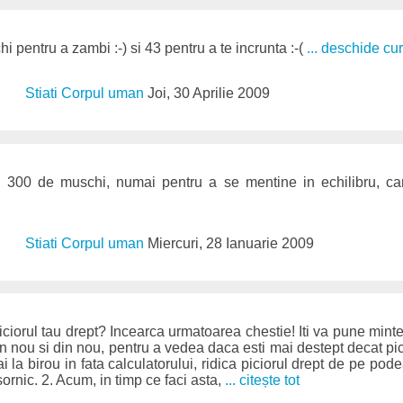
 pentru a zambi :-) si 43 pentru a te incrunta :-(
... deschide cur
Stiati Corpul uman
Joi, 30 Aprilie 2009
a 300 de muschi, numai pentru a se mentine in echilibru, ca
Stiati Corpul uman
Miercuri, 28 Ianuarie 2009
ciorul tau drept? Incearca urmatoarea chestie! Iti va pune minte
n nou si din nou, pentru a vedea daca esti mai destept decat pici
ai la birou in fata calculatorului, ridica piciorul drept de pe pode
ornic. 2. Acum, in timp ce faci asta,
... citește tot