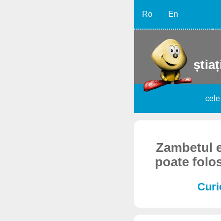
Ro
En
știaț
cele
Zambetul e
poate folos
Curi