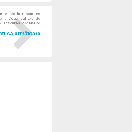
e mareste la maximum
uman. Doua pahare de
a activarea organelor
iați-că următoare