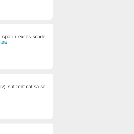
a. Apa in exces scade
atea
v), suficent cat sa se