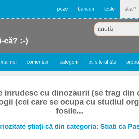
poze
bancuri
teste
știai?
i-că? :-)
 mai noi
comentarii
categorii
pt. site-ul tău
prop
e inrudesc cu dinozaurii (se trag din 
ogii (cei care se ocupa cu studiul or
fosile...
iozitate știați-că din categoria: Stiati ca Pa