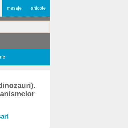
mesaje
articole
une
dinozauri).
ganismelor
sari