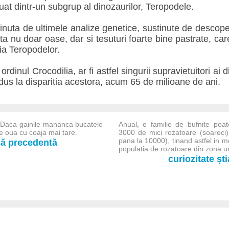
uat dintr-un subgrup al dinozaurilor, Teropodele.
tinuta de ultimele analize genetice, sustinute de descope
ta nu doar oase, dar si tesuturi foarte bine pastrate, ca
ia Teropodelor.
 ordinul Crocodilia, ar fi astfel singurii supravietuitori ai
dus la disparitia acestora, acum 65 de milioane de ani.
 Daca gainile mananca bucatele
Anual, o familie de bufnite poa
ce oua cu coaja mai tare.
3000 de mici rozatoare (soareci)
pana la 10000), tinand astfel in m
-că precedentă
populatia de rozatoare din zona un
curiozitate șt