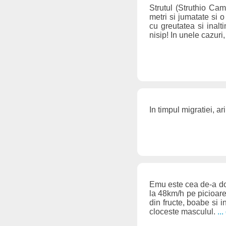
Strutul (Struthio Ca
metri si jumatate si 
cu greutatea si inalt
nisip! In unele cazuri
In timpul migratiei, a
Emu este cea de-a do
la 48km/h pe picioarel
din fructe, boabe si 
cloceste masculul.
..