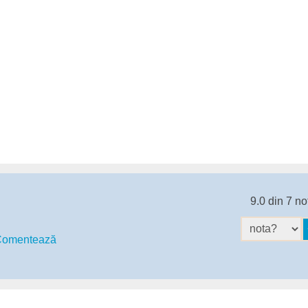
9.0 din 7 no
omentează