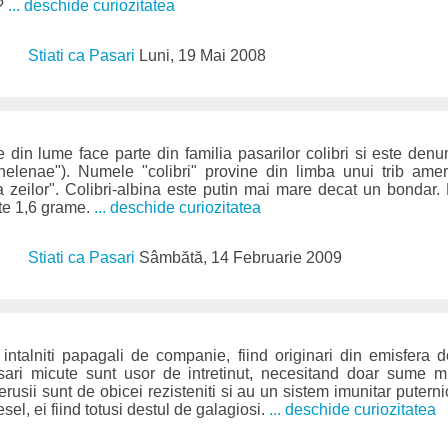
a?
... deschide curiozitatea
Stiati ca Pasari
Luni, 19 Mai 2008
din lume face parte din familia pasarilor colibri si este denu
a helenae"). Numele "colibri" provine din limba unui trib ame
a zeilor". Colibri-albina este putin mai mare decat un bondar
ste 1,6 grame.
... deschide curiozitatea
Stiati ca Pasari
Sâmbătă, 14 Februarie 2009
 intalniti papagali de companie, fiind originari din emisfera 
sari micute sunt usor de intretinut, necesitand doar sume m
Perusii sunt de obicei rezisteniti si au un sistem imunitar puterni
el, ei fiind totusi destul de galagiosi.
... deschide curiozitatea