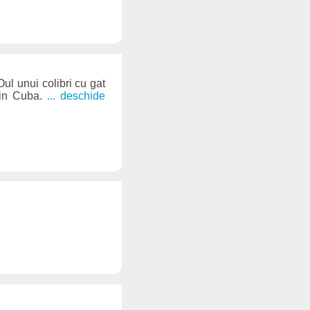
ul unui colibri cu gat
 in Cuba.
... deschide