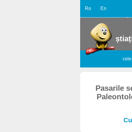
Ro
En
știaț
cele
Pasarile s
Paleontol
Cur