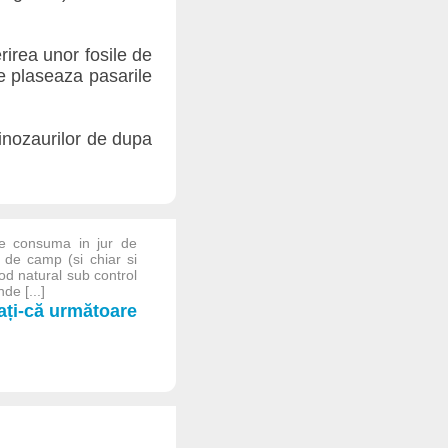
rirea unor fosile de
re plaseaza pasarile
 dinozaurilor de dupa
te consuma in jur de
 de camp (si chiar si
od natural sub control
de [...]
iați-că următoare