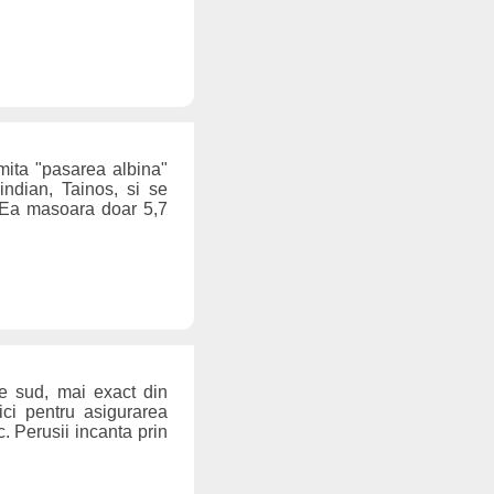
mita "pasarea albina"
rindian, Tainos, si se
. Ea masoara doar 5,7
de sud, mai exact din
ici pentru asigurarea
c. Perusii incanta prin