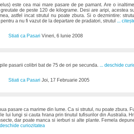
melus) este cea mai mare pasare de pe pamant. Are o inaltim
o greutate de peste 120 de kilograme. Desi are aripi, acestea s
imea, astfel incat strutul nu poate zbura. Si o dezmintire: strut
, pentru a nu fi vazut de la departare de pradatori, strutul
... citeșt
Stiati ca Pasari
Vineri, 6 Iunie 2008
ripile pasarii colibri bat de 75 de ori pe secunda.
... deschide curi
Stiati ca Pasari
Joi, 17 Februarie 2005
ua pasare ca marime din lume. Ca si strutul, nu poate zbura. F
e lui lungi si cauta hrana prin tinutul tufisurilor din Australia. 
insecte, dar poate manca si ierburi si alte plante. Femela depun
. deschide curiozitatea