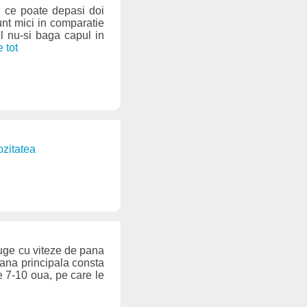
e ce poate depasi doi
unt mici in comparatie
ul nu-si baga capul in
e tot
ozitatea
uge cu viteze de pana
Hrana principala consta
e 7-10 oua, pe care le