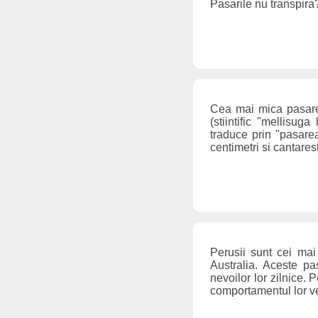
Pasarile nu transpir
Cea mai mica pasare 
(stiintific "mellisug
traduce prin "pasare
centimetri si cantare
Perusii sunt cei mai
Australia. Aceste pa
nevoilor lor zilnice. 
comportamentul lor ves