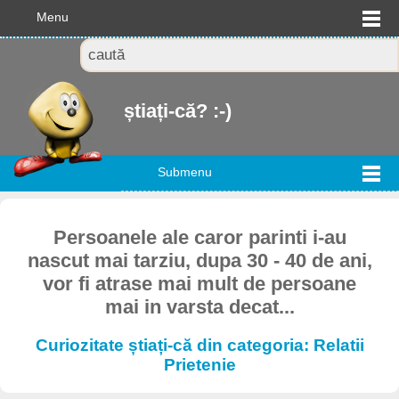
Menu
știați-că? :-)
Submenu
Persoanele ale caror parinti i-au
nascut mai tarziu, dupa 30 - 40 de ani,
vor fi atrase mai mult de persoane
mai in varsta decat...
Curiozitate știați-că din categoria: Relatii
Prietenie