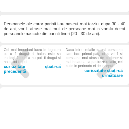
Persoanele ale caror parinti i-au nascut mai tarziu, dupa 30 - 40
de ani, vor fi atrase mai mult de persoane mai in varsta decat
persoanele nascute din parinti tineri (20 - 30 de ani).
Cel mai important lucru in legatura
Daca intr-o relatie tu esti persoana
cu a fi dragut si haios este sa
care face primul pas, tot tu vei fi si
intelegi faptul ca nu poti fi dragut si
persoana mai atrasa de partener si
haios tot timpul.
mai hotarata sa pastreze relatia, cel
curiozitate știați-că
putin in perioada ei de inceput.
curiozitate știați-că
precedentă
următoare