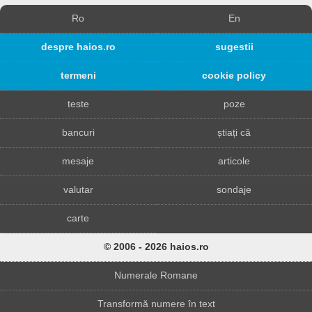
Ro
En
despre haios.ro
sugestii
termeni
cookie policy
teste
poze
bancuri
știați că
mesaje
articole
valutar
sondaje
carte
© 2006 - 2026 haios.ro
Numerale Romane
Transformă numere în text