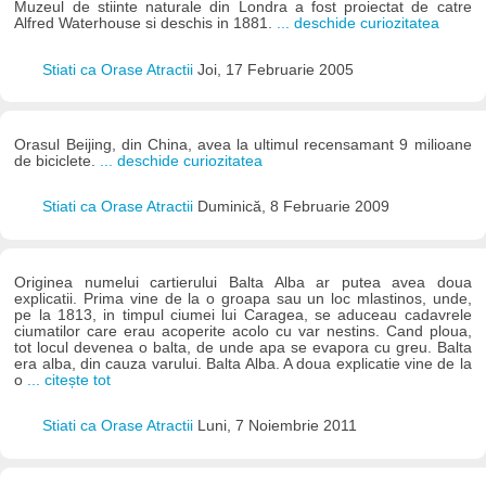
Muzeul de stiinte naturale din Londra a fost proiectat de catre
Alfred Waterhouse si deschis in 1881.
... deschide curiozitatea
Stiati ca Orase Atractii
Joi, 17 Februarie 2005
Orasul Beijing, din China, avea la ultimul recensamant 9 milioane
de biciclete.
... deschide curiozitatea
Stiati ca Orase Atractii
Duminică, 8 Februarie 2009
Originea numelui cartierului Balta Alba ar putea avea doua
explicatii. Prima vine de la o groapa sau un loc mlastinos, unde,
pe la 1813, in timpul ciumei lui Caragea, se aduceau cadavrele
ciumatilor care erau acoperite acolo cu var nestins. Cand ploua,
tot locul devenea o balta, de unde apa se evapora cu greu. Balta
era alba, din cauza varului. Balta Alba. A doua explicatie vine de la
o
... citește tot
Stiati ca Orase Atractii
Luni, 7 Noiembrie 2011