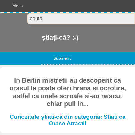
Menu
știați-că? :-)
Submenu
In Berlin mistretii au descoperit ca
orasul le poate oferi hrana si ocrotire,
astfel ca unele scroafe si-au nascut
chiar puii in...
Curiozitate știați-că din categoria: Stiati ca
Orase Atractii