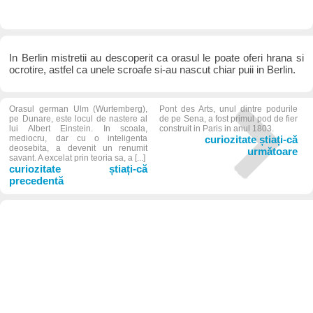
In Berlin mistretii au descoperit ca orasul le poate oferi hrana si
ocrotire, astfel ca unele scroafe si-au nascut chiar puii in Berlin.
Orasul german Ulm (Wurtemberg),
Pont des Arts, unul dintre podurile
pe Dunare, este locul de nastere al
de pe Sena, a fost primul pod de fier
lui Albert Einstein. In scoala,
construit in Paris in anul 1803.
mediocru, dar cu o inteligenta
curiozitate știați-că
deosebita, a devenit un renumit
următoare
savant. A excelat prin teoria sa, a [...]
curiozitate știați-că
precedentă