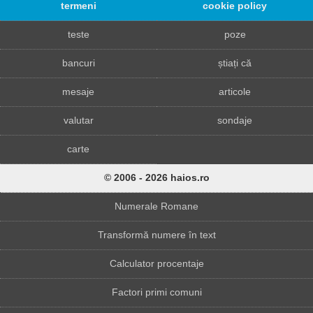
termeni
cookie policy
teste
poze
bancuri
știați că
mesaje
articole
valutar
sondaje
carte
© 2006 - 2026 haios.ro
Numerale Romane
Transformă numere în text
Calculator procentaje
Factori primi comuni