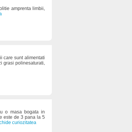
litie amprenta limbii,
a
i care sunt alimentati
i grasi polinesaturati,
tru o masa bogata in
re este de 3 pana la 5
schide curiozitatea