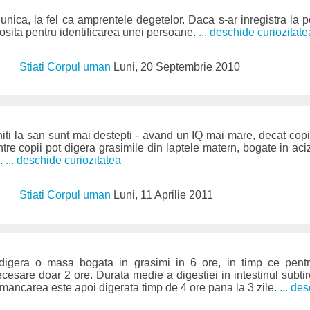
unica, la fel ca amprentele degetelor. Daca s-ar inregistra la po
losita pentru identificarea unei persoane.
... deschide curiozitate
Stiati Corpul uman
Luni, 20 Septembrie 2010
niti la san sunt mai destepti - avand un IQ mai mare, decat copii
tre copii pot digera grasimile din laptele matern, bogate in aciz
l.
... deschide curiozitatea
Stiati Corpul uman
Luni, 11 Aprilie 2011
digera o masa bogata in grasimi in 6 ore, in timp ce pen
necesare doar 2 ore. Durata medie a digestiei in intestinul subti
s mancarea este apoi digerata timp de 4 ore pana la 3 zile.
... de