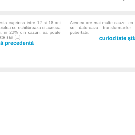
rsta cuprinsa intre 12 si 18 ani
Acneea are mai multe cauze: ea p
pielea se echilibreaza si acneea
se datoreaza transformarilor 
i, in 20% din cazuri, ea poate
pubertatii.
te sau [...]
curiozitate șt
-că precedentă