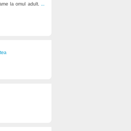
rame la omul adult.
...
atea