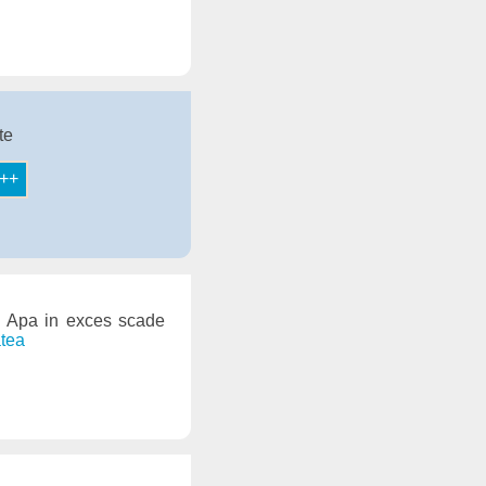
te
a. Apa in exces scade
atea