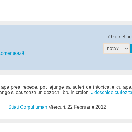
7.0 din 8 no
omentează
apa prea repede, poti ajunge sa suferi de intoxicatie cu ap
sange si cauzeaza un dezechilibru in creier.
... deschide curiozit
Stiati Corpul uman
Miercuri, 22 Februarie 2012