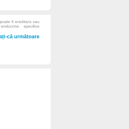
oate fi ereditara sau
endocrine specifice
iați-că următoare