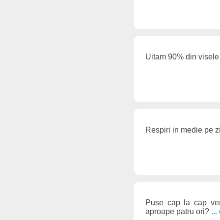
Uitam 90% din visele 
Respiri in medie pe z
Puse cap la cap vene
aproape patru ori?
..