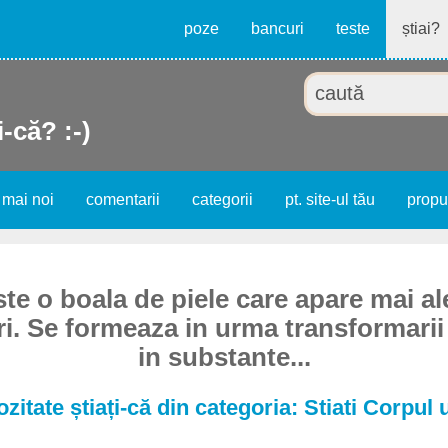
poze
bancuri
teste
știai?
i-că? :-)
 mai noi
comentarii
categorii
pt. site-ul tău
prop
te o boala de piele care apare mai ale
ri. Se formeaza in urma transformari
in substante...
ozitate știați-că din categoria: Stiati Corpul