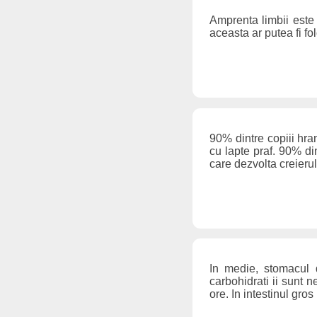
Amprenta limbii este 
aceasta ar putea fi fo
90% dintre copiii hra
cu lapte praf. 90% din
care dezvolta creieru
In medie, stomacul 
carbohidrati ii sunt 
ore. In intestinul gro