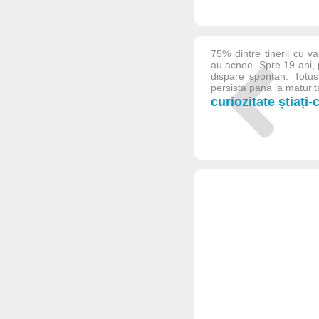
75% dintre tinerii cu va
au acnee. Spre 19 ani, 
dispare spontan. Totus
persista pana la maturita
curiozitate știați