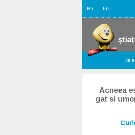
Ro
En
știaț
cele
Acneea es
gat si ume
Curi