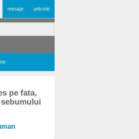
mesaje
articole
une
s pe fata,
i sebumului
 uman