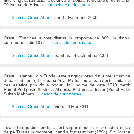
fiind singura ramasita a celui de al Doilea Templu, distrus in anul
70 inainte de Hristos.
... deschide curiozitatea
Stiati ca Orase Atractii
Joi, 17 Februarie 2005
Orasul Zimnicea a fost distrus in proportie de 80% in timpul
cutremurului din 1977.
... deschide curiozitatea
Stiati ca Orase Atractii
Sâmbătă, 4 Octombrie 2008
Orasul Istanbul, din Turcia, este singurul oras din lume situat pe
doua continente, Europa si Asia. Partea europeana este unita de
cea asiatica prin doua poduri, in lungime de cate 1510 metri:
Primul Pod peste Bosfor si Al doilea Pod peste Bosfor (Podul Fatih
Sultan Mehmet).
... deschide curiozitatea
Stiati ca Orase Atractii
Vineri, 6 Mai 2011
Tower Bridge din Londra a fost singurul pod care se putea ridica
de pe Tamisa in momentul cand a fost terminat (1894). Sir Horace