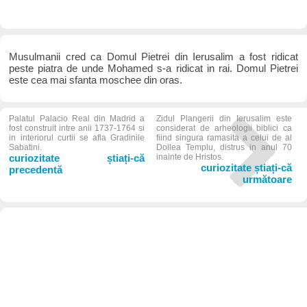
Musulmanii cred ca Domul Pietrei din Ierusalim a fost ridicat
peste piatra de unde Mohamed s-a ridicat in rai. Domul Pietrei
este cea mai sfanta moschee din oras.
Palatul Palacio Real din Madrid a
Zidul Plangerii din Ierusalim este
fost construit intre anii 1737-1764 si
considerat de arheologii biblici ca
in interiorul curtii se afla Gradinile
fiind singura ramasita a celui de al
Sabatini.
Doilea Templu, distrus in anul 70
curiozitate știați-că
inainte de Hristos.
curiozitate știați-că
precedentă
următoare