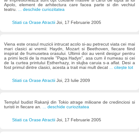
te impresioneaza sunt opt coloane masive si carul de lupta al lui
Apolo, element de arhitectura care facea parte si din vechiul
teatru.
... deschide curiozitatea
Stiati ca Orase Atractii
Joi, 17 Februarie 2005
Viena este orasul muzicii intrucat acolo si-au petrecut viata cei mai
mari clasici ai vremii: Haydn, Mozart si Beethoven, fiecare fiind
inspirat de frumusetea orasului. Ultimii doi au venit desigur pentru
a primi lectii de la marele "Papa Hadyn", asa cum il numeau si cei
de la curtea printului Estherhazy, in slujba caruia s-a aflat. Desi a
fost primul dintre clasici, acesta a trait mai mult decat
... citește tot
Stiati ca Orase Atractii
Joi, 23 Iulie 2009
Templul budist Rakanji din Tokio atrage milioane de credinciosi si
turisti in fiecare an.
... deschide curiozitatea
Stiati ca Orase Atractii
Joi, 17 Februarie 2005