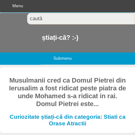
Menu
știați-că? :-)
Submenu
Musulmanii cred ca Domul Pietrei din
Ierusalim a fost ridicat peste piatra de
unde Mohamed s-a ridicat in rai.
Domul Pietrei este...
Curiozitate știați-că din categoria: Stiati ca
Orase Atractii