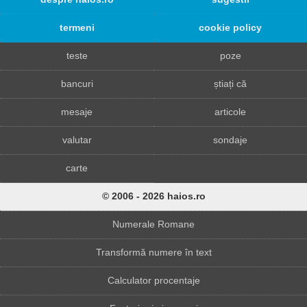
termeni
cookie policy
teste
poze
bancuri
știați că
mesaje
articole
valutar
sondaje
carte
© 2006 - 2026 haios.ro
Numerale Romane
Transformă numere în text
Calculator procentaje