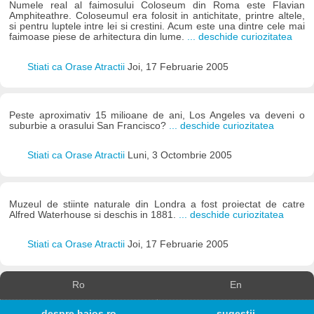
Numele real al faimosului Coloseum din Roma este Flavian
Amphiteathre. Coloseumul era folosit in antichitate, printre altele,
si pentru luptele intre lei si crestini. Acum este una dintre cele mai
faimoase piese de arhitectura din lume.
... deschide curiozitatea
Stiati ca Orase Atractii
Joi, 17 Februarie 2005
Peste aproximativ 15 milioane de ani, Los Angeles va deveni o
suburbie a orasului San Francisco?
... deschide curiozitatea
Stiati ca Orase Atractii
Luni, 3 Octombrie 2005
Muzeul de stiinte naturale din Londra a fost proiectat de catre
Alfred Waterhouse si deschis in 1881.
... deschide curiozitatea
Stiati ca Orase Atractii
Joi, 17 Februarie 2005
Ro
En
despre haios.ro
sugestii