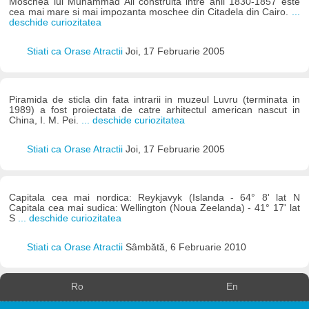
Moschea lui Muhammad Ali construita intre anii 1830-1857 este
cea mai mare si mai impozanta moschee din Citadela din Cairo.
...
deschide curiozitatea
Stiati ca Orase Atractii
Joi, 17 Februarie 2005
Piramida de sticla din fata intrarii in muzeul Luvru (terminata in
1989) a fost proiectata de catre arhitectul american nascut in
China, I. M. Pei.
... deschide curiozitatea
Stiati ca Orase Atractii
Joi, 17 Februarie 2005
Capitala cea mai nordica: Reykjavyk (Islanda - 64° 8' lat N
Capitala cea mai sudica: Wellington (Noua Zeelanda) - 41° 17' lat
S
... deschide curiozitatea
Stiati ca Orase Atractii
Sâmbătă, 6 Februarie 2010
Ro
En