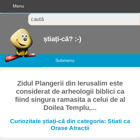
Menu
știați-că? :-)
Submenu
Zidul Plangerii din Ierusalim este
considerat de arheologii biblici ca
fiind singura ramasita a celui de al
Doilea Templu,...
Curiozitate știați-că din categoria: Stiati ca
Orase Atractii