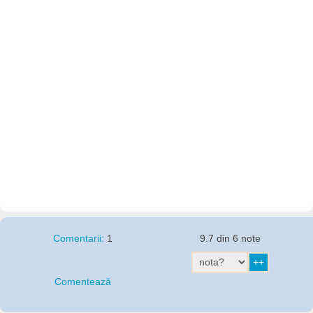
Comentarii:
1
9.7 din 6 note
Comentează