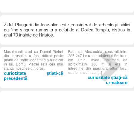
Zidul Plangerii din Ierusalim este considerat de arheologii biblici
ca fiind singura ramasita a celui de al Doilea Templu, distrus in
anul 70 inainte de Hristos.
Musulmanii cred ca Domul Pietrei
Farul din Alexandria, construit intre
din Ierusalim a fost ridicat peste
285-247 i.e.n. de arhitectul Sostrate
piatra de unde Mohamed s-a ridicat
din Cnid, avea inaltimea de
in rai. Domul Pietrei este cea mai
aproximativ 130 m si era in
sfanta moschee din oras.
intregime din marmura alba; farul
curiozitate știați-că
era format din trei [...]
curiozitate știați-că
precedentă
următoare