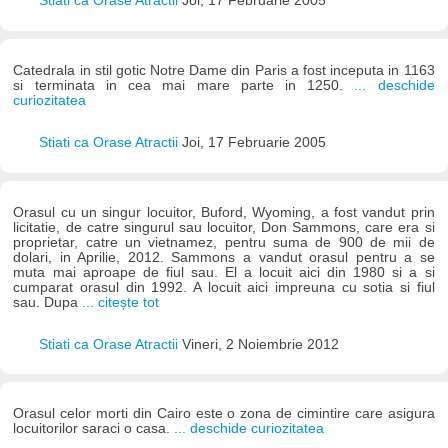
Stiati ca Orase Atractii
Joi, 17 Februarie 2005
Catedrala in stil gotic Notre Dame din Paris a fost inceputa in 1163
si terminata in cea mai mare parte in 1250.
... deschide
curiozitatea
Stiati ca Orase Atractii
Joi, 17 Februarie 2005
Orasul cu un singur locuitor, Buford, Wyoming, a fost vandut prin
licitatie, de catre singurul sau locuitor, Don Sammons, care era si
proprietar, catre un vietnamez, pentru suma de 900 de mii de
dolari, in Aprilie, 2012. Sammons a vandut orasul pentru a se
muta mai aproape de fiul sau. El a locuit aici din 1980 si a si
cumparat orasul din 1992. A locuit aici impreuna cu sotia si fiul
sau. Dupa
... citește tot
Stiati ca Orase Atractii
Vineri, 2 Noiembrie 2012
Orasul celor morti din Cairo este o zona de cimintire care asigura
locuitorilor saraci o casa.
... deschide curiozitatea