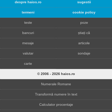
despre haios.ro
sugestii
termeni
cookie policy
teste
poze
bancuri
știați că
mesaje
articole
valutar
sondaje
carte
© 2006 - 2026 haios.ro
Numerale Romane
Transformă numere în text
Calculator procentaje