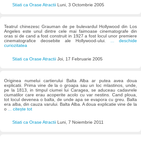
Stiati ca Orase Atractii
Luni, 3 Octombrie 2005
Teatrul chinezesc Grauman de pe bulevardul Hollywood din Los
Angeles este unul dintre cele mai faimoase cinematografe din
oras si de cand a fost construit in 1927 a fost locul unor premiere
cinematografice deosebite ale Hollywood-ului.
... deschide
curiozitatea
Stiati ca Orase Atractii
Joi, 17 Februarie 2005
Originea numelui cartierului Balta Alba ar putea avea doua
explicatii. Prima vine de la o groapa sau un loc mlastinos, unde,
pe la 1813, in timpul ciumei lui Caragea, se aduceau cadavrele
ciumatilor care erau acoperite acolo cu var nestins. Cand ploua,
tot locul devenea o balta, de unde apa se evapora cu greu. Balta
era alba, din cauza varului. Balta Alba. A doua explicatie vine de la
o
... citește tot
Stiati ca Orase Atractii
Luni, 7 Noiembrie 2011