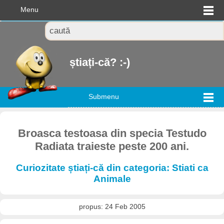
Menu
știați-că? :-)
Submenu
Broasca testoasa din specia Testudo
Radiata traieste peste 200 ani.
Curiozitate știați-că din categoria: Stiati ca
Animale
propus: 24 Feb 2005