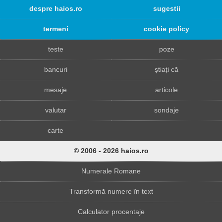
despre haios.ro
sugestii
termeni
cookie policy
teste
poze
bancuri
știați că
mesaje
articole
valutar
sondaje
carte
© 2006 - 2026 haios.ro
Numerale Romane
Transformă numere în text
Calculator procentaje