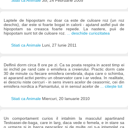
Stiati ca Animale
Joi, 24 Februarie 2005
Laptele de hipopotam nu doar ca este de culoare roz (un roz
deschis), dar este si foarte bogat in calorii - ajutand astfel puii de
hipopotam sa creasca foarte repede. La nastere, puii de
hipopotam sunt tot de culoare roz.
... deschide curiozitatea
Stiati ca Animale
Luni, 27 Iunie 2011
Delfinii dorm circa 8 ore pe zi. Ca sa poata respira in acest timp ei
isi inchid pe rand cate o emisfera a creierului. Practic dorm cate
30 de minute cu fiecare emisfera cerebrala, dupa care o schimba,
ei aparand activi pentru un observator care i-ar vedea. In realitate,
ei descriu niste cercuri - in sens invers acelor de ceasornic, cei din
emisfera nordica a Pamantului, si in sensul acelor de
... citește tot
Stiati ca Animale
Miercuri, 20 Ianuarie 2010
Un comportament curios il intalnim la masculul apartinand
Testoasei-de-baga, care in larg, daca vede o femela, e in stare sa
o urmeze si in barca pescarilor si de multe ori s-a intamplat ca