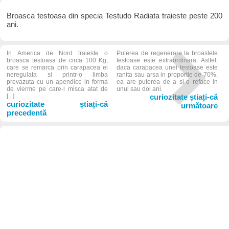
Broasca testoasa din specia Testudo Radiata traieste peste 200
ani.
In America de Nord traieste o
Puterea de regenerare la broastele
broasca testoasa de circa 100 Kg,
testoase este extraordinara. Astfel,
care se remarca prin carapacea ei
daca carapacea unei testoase este
neregulata si printr-o limba
ranita sau arsa in proportie de 70%,
prevazuta cu un apendice in forma
ea are puterea de a si-o reface in
de vierme pe care-l misca atat de
unul sau doi ani.
[...]
curiozitate știați-că
curiozitate știați-că
următoare
precedentă