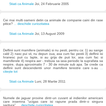
Stiati ca Animale
Joi, 24 Februarie 2005
Cei mai multi oameni detin ca animale de companie caini din rase
pitice?
... deschide curiozitatea
Stiati ca Animale
Joi, 13 August 2009
Delfinii sunt mamifere (animale) si nu pesti, pentru ca: 1) au sange
cald 2) nasc pui vii, nu depun oua, asa cum fac pestii 3) delfinii isi
hranesc puii cu lapte, si au grija de puii lor, asa cum fac si
mamiferele 4) respira aer - trebuia sa iasa periodic la suprafata sa
respire, dupa aproximativ 7 - 30 de minute sub apa. Se crede ca
delfinii sunt descendentii unor mamifere terestre care s-au
...
citește tot
Stiati ca Animale
Luni, 28 Martie 2011
Numele de jaguar provine dintr-un cuvant al indienilor americani
care insemna "ucigas care isi rapune prada dintr-o singura
saritura".
... deschide curiozitatea