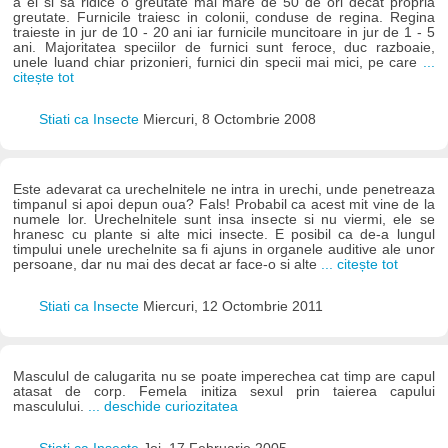
a ei si sa ridice o greutate mai mare de 50 de ori decat propria
greutate. Furnicile traiesc in colonii, conduse de regina. Regina
traieste in jur de 10 - 20 ani iar furnicile muncitoare in jur de 1 - 5
ani. Majoritatea speciilor de furnici sunt feroce, duc razboaie,
unele luand chiar prizonieri, furnici din specii mai mici, pe care
...
citește tot
Stiati ca Insecte
Miercuri, 8 Octombrie 2008
Este adevarat ca urechelnitele ne intra in urechi, unde penetreaza
timpanul si apoi depun oua? Fals! Probabil ca acest mit vine de la
numele lor. Urechelnitele sunt insa insecte si nu viermi, ele se
hranesc cu plante si alte mici insecte. E posibil ca de-a lungul
timpului unele urechelnite sa fi ajuns in organele auditive ale unor
persoane, dar nu mai des decat ar face-o si alte
... citește tot
Stiati ca Insecte
Miercuri, 12 Octombrie 2011
Masculul de calugarita nu se poate imperechea cat timp are capul
atasat de corp. Femela initiza sexul prin taierea capului
masculului.
... deschide curiozitatea