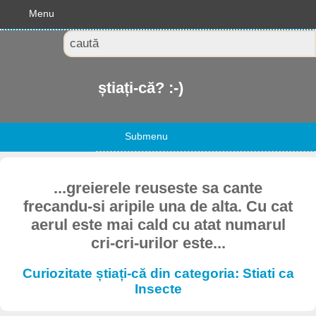
Menu
știați-că? :-)
Submenu
...greierele reuseste sa cante
frecandu-si aripile una de alta. Cu cat
aerul este mai cald cu atat numarul
cri-cri-urilor este...
Curiozitate știați-că din categoria: Stiati ca
Insecte