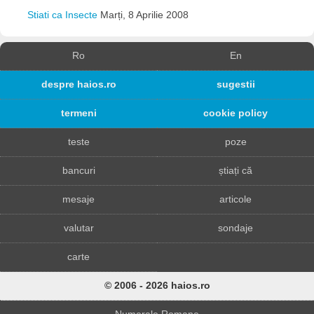
Stiati ca Insecte
Marți, 8 Aprilie 2008
Ro
En
despre haios.ro
sugestii
termeni
cookie policy
teste
poze
bancuri
știați că
mesaje
articole
valutar
sondaje
carte
© 2006 - 2026 haios.ro