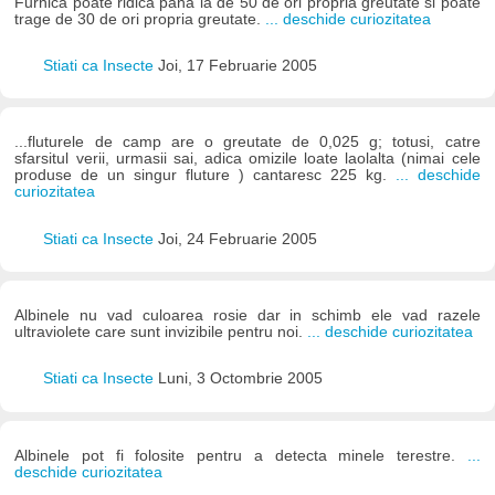
Furnica poate ridica pana la de 50 de ori propria greutate si poate
trage de 30 de ori propria greutate.
... deschide curiozitatea
Stiati ca Insecte
Joi, 17 Februarie 2005
...fluturele de camp are o greutate de 0,025 g; totusi, catre
sfarsitul verii, urmasii sai, adica omizile loate laolalta (nimai cele
produse de un singur fluture ) cantaresc 225 kg.
... deschide
curiozitatea
Stiati ca Insecte
Joi, 24 Februarie 2005
Albinele nu vad culoarea rosie dar in schimb ele vad razele
ultraviolete care sunt invizibile pentru noi.
... deschide curiozitatea
Stiati ca Insecte
Luni, 3 Octombrie 2005
Albinele pot fi folosite pentru a detecta minele terestre.
...
deschide curiozitatea