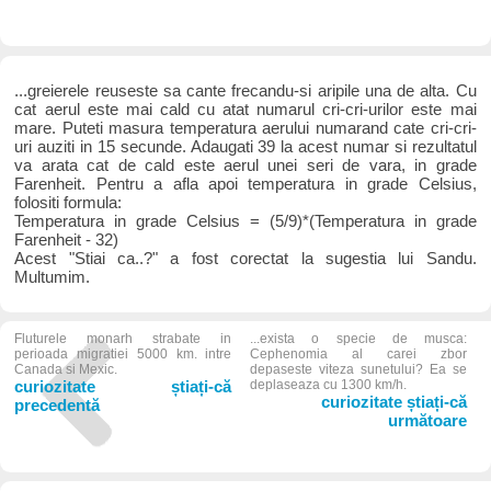
...greierele reuseste sa cante frecandu-si aripile una de alta. Cu
cat aerul este mai cald cu atat numarul cri-cri-urilor este mai
mare. Puteti masura temperatura aerului numarand cate cri-cri-
uri auziti in 15 secunde. Adaugati 39 la acest numar si rezultatul
va arata cat de cald este aerul unei seri de vara, in grade
Farenheit. Pentru a afla apoi temperatura in grade Celsius,
folositi formula:
Temperatura in grade Celsius = (5/9)*(Temperatura in grade
Farenheit - 32)
Acest "Stiai ca..?" a fost corectat la sugestia lui Sandu.
Multumim.
Fluturele monarh strabate in
...exista o specie de musca:
perioada migratiei 5000 km. intre
Cephenomia al carei zbor
Canada si Mexic.
depaseste viteza sunetului? Ea se
curiozitate știați-că
deplaseaza cu 1300 km/h.
curiozitate știați-că
precedentă
următoare