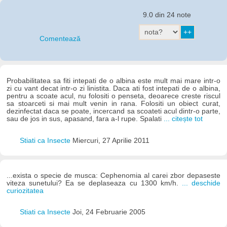
9.0 din 24 note
Comentează
Probabilitatea sa fiti intepati de o albina este mult mai mare intr-o
zi cu vant decat intr-o zi linistita. Daca ati fost intepati de o albina,
pentru a scoate acul, nu folositi o penseta, deoarece creste riscul
sa stoarceti si mai mult venin in rana. Folositi un obiect curat,
dezinfectat daca se poate, incercand sa scoateti acul dintr-o parte,
sau de jos in sus, apasand, fara a-l rupe. Spalati
... citește tot
Stiati ca Insecte
Miercuri, 27 Aprilie 2011
...exista o specie de musca: Cephenomia al carei zbor depaseste
viteza sunetului? Ea se deplaseaza cu 1300 km/h.
... deschide
curiozitatea
Stiati ca Insecte
Joi, 24 Februarie 2005