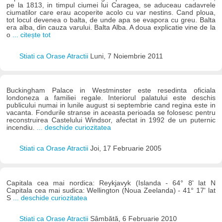
pe la 1813, in timpul ciumei lui Caragea, se aduceau cadavrele
ciumatilor care erau acoperite acolo cu var nestins. Cand ploua,
tot locul devenea o balta, de unde apa se evapora cu greu. Balta
era alba, din cauza varului. Balta Alba. A doua explicatie vine de la
o
... citește tot
Stiati ca Orase Atractii
Luni, 7 Noiembrie 2011
Buckingham Palace in Westminster este resedinta oficiala
londoneza a familiei regale. Interiorul palatului este deschis
publicului numai in lunile august si septembrie cand regina este in
vacanta. Fondurile stranse in aceasta perioada se folosesc pentru
reconstruirea Castelului Windsor, afectat in 1992 de un puternic
incendiu.
... deschide curiozitatea
Stiati ca Orase Atractii
Joi, 17 Februarie 2005
Capitala cea mai nordica: Reykjavyk (Islanda - 64° 8' lat N
Capitala cea mai sudica: Wellington (Noua Zeelanda) - 41° 17' lat
S
... deschide curiozitatea
Stiati ca Orase Atractii
Sâmbătă, 6 Februarie 2010