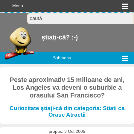
Menu
știați-că? :-)
Submenu
Peste aproximativ 15 milioane de ani,
Los Angeles va deveni o suburbie a
orasului San Francisco?
Curiozitate știați-că din categoria: Stiati ca
Orase Atractii
propus: 3 Oct 2005