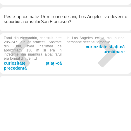
Peste aproximativ 15 milioane de ani, Los Angeles va deveni o
suburbie a orasului San Francisco?
Farul din Alexandria, construit intre
In Los Angeles exista mai putine
285-247 i.e.n. de arhitectul Sostrate
persoane decat automobile.
din Cnid, avea inaltimea de
curiozitate știați-că
aproximativ 130 m si era in
următoare
intregime din marmura alba; farul
era format din trei [...]
curiozitate știați-că
precedentă