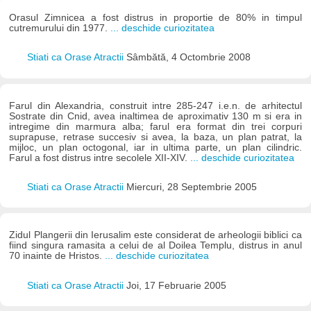
Orasul Zimnicea a fost distrus in proportie de 80% in timpul
cutremurului din 1977.
... deschide curiozitatea
Stiati ca Orase Atractii
Sâmbătă, 4 Octombrie 2008
Farul din Alexandria, construit intre 285-247 i.e.n. de arhitectul
Sostrate din Cnid, avea inaltimea de aproximativ 130 m si era in
intregime din marmura alba; farul era format din trei corpuri
suprapuse, retrase succesiv si avea, la baza, un plan patrat, la
mijloc, un plan octogonal, iar in ultima parte, un plan cilindric.
Farul a fost distrus intre secolele XII-XIV.
... deschide curiozitatea
Stiati ca Orase Atractii
Miercuri, 28 Septembrie 2005
Zidul Plangerii din Ierusalim este considerat de arheologii biblici ca
fiind singura ramasita a celui de al Doilea Templu, distrus in anul
70 inainte de Hristos.
... deschide curiozitatea
Stiati ca Orase Atractii
Joi, 17 Februarie 2005