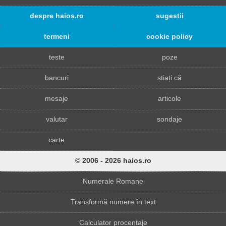
despre haios.ro
sugestii
termeni
cookie policy
teste
poze
bancuri
știați că
mesaje
articole
valutar
sondaje
carte
© 2006 - 2026 haios.ro
Numerale Romane
Transformă numere în text
Calculator procentaje