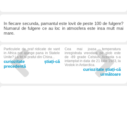
In fiecare secunda, pamantul este lovit de peste 100 de fulgere?
Numarul de fulgere ce au loc in atmosfera este insa mult mai
mare.
Particulele de praf ridicate de vant
Cea mai joasa temperatura
in Africa pot ajunge pana in Statele
inregistrata vreodata pe glob este
Unite? La fel si praful din China...
de -89 grade Celsius. Aceasta s-a
curiozitate știați-că
intamplat in data de 21 Iulie 1983, la
Vostok in Antarctica.
precedentă
curiozitate știați-că
următoare