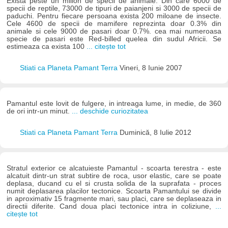
Exista peste un milion de specii de animale. Din care 6000 de
specii de reptile, 73000 de tipuri de paianjeni si 3000 de specii de
paduchi. Pentru fiecare persoana exista 200 miloane de insecte.
Cele 4600 de specii de mamifere reprezinta doar 0.3% din
animale si cele 9000 de pasari doar 0.7%. cea mai numeroasa
specie de pasari este Red-billed quelea din sudul Africii. Se
estimeaza ca exista 100
... citește tot
Stiati ca Planeta Pamant Terra
Vineri, 8 Iunie 2007
Pamantul este lovit de fulgere, in intreaga lume, in medie, de 360
de ori intr-un minut.
... deschide curiozitatea
Stiati ca Planeta Pamant Terra
Duminică, 8 Iulie 2012
Stratul exterior ce alcatuieste Pamantul - scoarta terestra - este
alcatuit dintr-un strat subtire de roca, usor elastic, care se poate
deplasa, ducand cu el si crusta solida de la suprafata - proces
numit deplasarea placilor tectonice. Scoarta Pamantului se divide
in aproximativ 15 fragmente mari, sau placi, care se deplaseaza in
directii diferite. Cand doua placi tectonice intra in coliziune,
...
citește tot