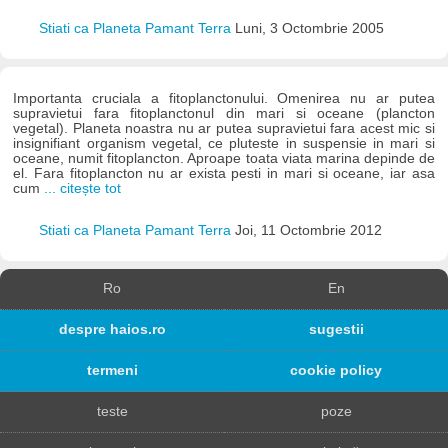
Stiati ca Planeta Pamant Terra
Luni, 3 Octombrie 2005
Importanta cruciala a fitoplanctonului. Omenirea nu ar putea
supravietui fara fitoplanctonul din mari si oceane (plancton
vegetal). Planeta noastra nu ar putea supravietui fara acest mic si
insignifiant organism vegetal, ce pluteste in suspensie in mari si
oceane, numit fitoplancton. Aproape toata viata marina depinde de
el. Fara fitoplancton nu ar exista pesti in mari si oceane, iar asa
cum
... citește tot
Stiati ca Planeta Pamant Terra
Joi, 11 Octombrie 2012
Ro
En
despre haios.ro
sugestii
termeni
cookie policy
teste
poze