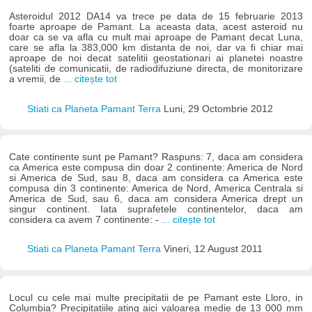
Asteroidul 2012 DA14 va trece pe data de 15 februarie 2013
foarte aproape de Pamant. La aceasta data, acest asteroid nu
doar ca se va afla cu mult mai aproape de Pamant decat Luna,
care se afla la 383,000 km distanta de noi, dar va fi chiar mai
aproape de noi decat satelitii geostationari ai planetei noastre
(sateliti de comunicatii, de radiodifuziune directa, de monitorizare
a vremii, de
... citește tot
Stiati ca Planeta Pamant Terra
Luni, 29 Octombrie 2012
Cate continente sunt pe Pamant? Raspuns: 7, daca am considera
ca America este compusa din doar 2 continente: America de Nord
si America de Sud, sau 8, daca am considera ca America este
compusa din 3 continente: America de Nord, America Centrala si
America de Sud, sau 6, daca am considera America drept un
singur continent. Iata suprafetele continentelor, daca am
considera ca avem 7 continente: -
... citește tot
Stiati ca Planeta Pamant Terra
Vineri, 12 August 2011
Locul cu cele mai multe precipitatii de pe Pamant este Lloro, in
Columbia? Precipitatiile ating aici valoarea medie de 13 000 mm