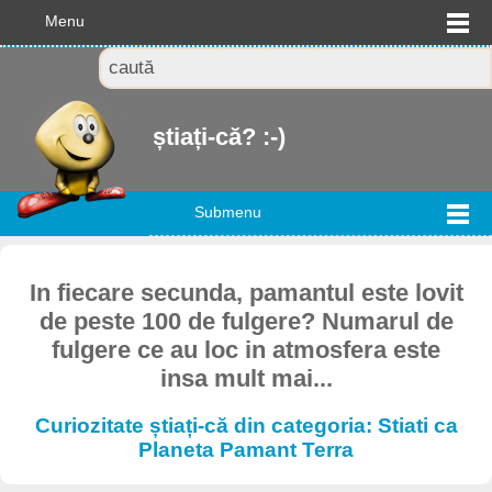
Menu
știați-că? :-)
Submenu
In fiecare secunda, pamantul este lovit
de peste 100 de fulgere? Numarul de
fulgere ce au loc in atmosfera este
insa mult mai...
Curiozitate știați-că din categoria: Stiati ca
Planeta Pamant Terra