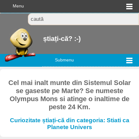
Menu
știați-că? :-)
Submenu
Cel mai inalt munte din Sistemul Solar
se gaseste pe Marte? Se numeste
Olympus Mons si atinge o inaltime de
peste 24 Km.
Curiozitate știați-că din categoria: Stiati ca
Planete Univers