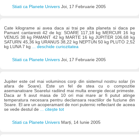
Stiati ca Planete Univers
Joi, 17 Februarie 2005
Cate kilograme ai avea daca ai trai pe alta planeta si daca pe
Pamant cantaresti 42 de kg: SOARE 117,18 kg MERCUR 16 kg
VENUS 38 kg PAMANT 42 kg MARTE 16 kg JUPITER 106,68 kg
SATURN 45,36 kg URANUS 38,22 kg NEPTUN 50 kg PLUTO 2,52
kg LUNA 7 kg
... deschide curiozitatea
Stiati ca Planete Univers
Joi, 17 Februarie 2005
Jupiter este cel mai voluminos corp din sistemul nostru solar (in
afara de Soare). Este un fel de stea cu o compozitie
asemanatoare Soarelui radiind mai multa energie decat primeste.
Daca ar fi avut masa de 10 ori mai mare ar fi putut atinge
temperatura necesara pentru declansara reactiilor de fuziune din
Soare. El are un acoperamant de nori puternic reflectant de aceea
se vede destul de
... citește tot
Stiati ca Planete Univers
Marți, 14 Iunie 2005