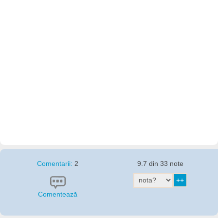
Comentarii:
2
9.7 din 33 note
Comentează