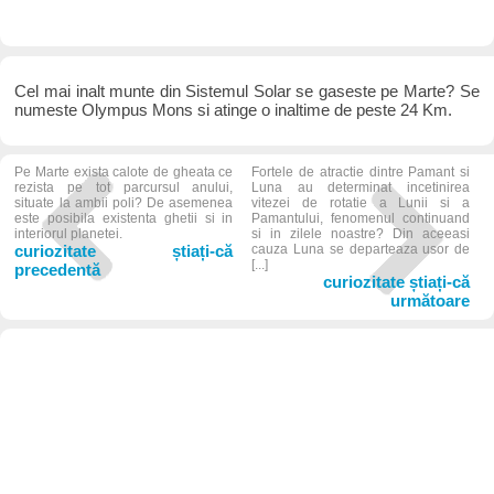
Cel mai inalt munte din Sistemul Solar se gaseste pe Marte? Se
numeste Olympus Mons si atinge o inaltime de peste 24 Km.
Pe Marte exista calote de gheata ce
Fortele de atractie dintre Pamant si
rezista pe tot parcursul anului,
Luna au determinat incetinirea
situate la ambii poli? De asemenea
vitezei de rotatie a Lunii si a
este posibila existenta ghetii si in
Pamantului, fenomenul continuand
interiorul planetei.
si in zilele noastre? Din aceeasi
curiozitate știați-că
cauza Luna se departeaza usor de
[...]
precedentă
curiozitate știați-că
următoare