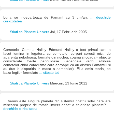
Luna se indeparteaza de Pamant cu 3 cm/an.
... deschide
curiozitatea
Stiati ca Planete Univers
Joi, 17 Februarie 2005
Cometele. Cometa Halley. Edmund Halley a fost primul care a
facut lumina in legatura cu cometele, corpuri ceresti mici, de
aparenta nebuloasa, formate din nucleu, coama si coada - obiecte
considerate foarte periculoase. (legendele vechi atribuie
cometelor chiar cataclisme care aproape ca au distrus Pamantul si
au dus la disparitia in masa a oamenilor). El a emis teoria, pe
baza legilor formulate
... citește tot
Stiati ca Planete Univers
Miercuri, 13 Iunie 2012
... Venus este singura planeta din sistemul nostru solar care are
miscarea proprie de rotatie invers decat a celorlalte planete?
...
deschide curiozitatea