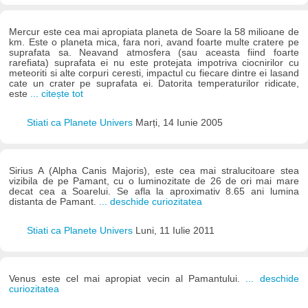
Mercur este cea mai apropiata planeta de Soare la 58 milioane de
km. Este o planeta mica, fara nori, avand foarte multe cratere pe
suprafata sa. Neavand atmosfera (sau aceasta fiind foarte
rarefiata) suprafata ei nu este protejata impotriva ciocnirilor cu
meteoriti si alte corpuri ceresti, impactul cu fiecare dintre ei lasand
cate un crater pe suprafata ei. Datorita temperaturilor ridicate,
este
... citește tot
Stiati ca Planete Univers
Marți, 14 Iunie 2005
Sirius A (Alpha Canis Majoris), este cea mai stralucitoare stea
vizibila de pe Pamant, cu o luminozitate de 26 de ori mai mare
decat cea a Soarelui. Se afla la aproximativ 8.65 ani lumina
distanta de Pamant.
... deschide curiozitatea
Stiati ca Planete Univers
Luni, 11 Iulie 2011
Venus este cel mai apropiat vecin al Pamantului.
... deschide
curiozitatea