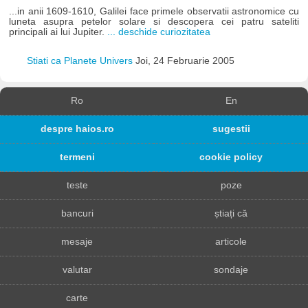
...in anii 1609-1610, Galilei face primele observatii astronomice cu
luneta asupra petelor solare si descopera cei patru sateliti
principali ai lui Jupiter.
... deschide curiozitatea
Stiati ca Planete Univers
Joi, 24 Februarie 2005
Ro
En
despre haios.ro
sugestii
termeni
cookie policy
teste
poze
bancuri
știați că
mesaje
articole
valutar
sondaje
carte