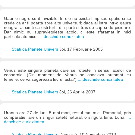
Gaurile negre sunt invizibile. In ele nu exista timp sau spatiu si se
crede ca ar fi poarta spre alte universuri; daca ai intra intr-o gaura
neagra, ai simti ca esti turtit din parti si tras de cap si de picioare.
Dar nimic nu supravietuieste acolo, ci este sfaramat in mici
particule atomice.
... deschide curiozitatea
Stiati ca Planete Univers
Joi, 17 Februarie 2005
Venus este singura planeta care se roteste in sensul acelor de
ceasornic. (Din moment de Venus se asociaza automat cu
femeile, ce va sugereaza lucrul asta?)
... deschide curiozitatea
Stiati ca Planete Univers
Joi, 26 Aprilie 2007
Uranus are 27 de luni, 5 mai mari, restul mai mici. Pamantul, prin
comparatie, are un singur satelit natural, o singura luna, Luna.
...
deschide curiozitatea
Stiati ca Planete Univers
Duminică, 10 Noiembrie 2013