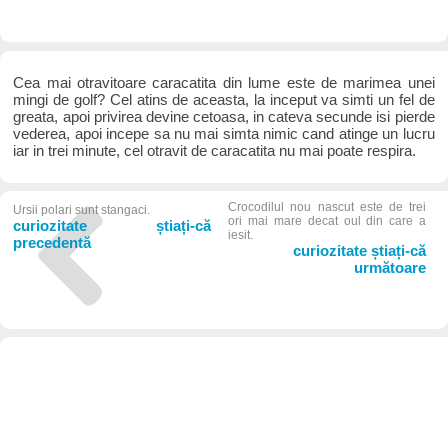
Cea mai otravitoare caracatita din lume este de marimea unei
mingi de golf? Cel atins de aceasta, la inceput va simti un fel de
greata, apoi privirea devine cetoasa, in cateva secunde isi pierde
vederea, apoi incepe sa nu mai simta nimic cand atinge un lucru
iar in trei minute, cel otravit de caracatita nu mai poate respira.
Crocodilul nou nascut este de trei
Ursii polari sunt stangaci.
ori mai mare decat oul din care a
curiozitate știați-că
iesit.
precedentă
curiozitate știați-că
următoare