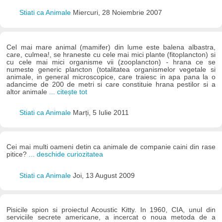
Stiati ca Animale
Miercuri, 28 Noiembrie 2007
Cel mai mare animal (mamifer) din lume este balena albastra,
care, culmea!, se hraneste cu cele mai mici plante (fitoplancton) si
cu cele mai mici organisme vii (zooplancton) - hrana ce se
numeste generic plancton (totalitatea organismelor vegetale si
animale, in general microscopice, care traiesc in apa pana la o
adancime de 200 de metri si care constituie hrana pestilor si a
altor animale
... citește tot
Stiati ca Animale
Marți, 5 Iulie 2011
Cei mai multi oameni detin ca animale de companie caini din rase
pitice?
... deschide curiozitatea
Stiati ca Animale
Joi, 13 August 2009
Pisicile spion si proiectul Acoustic Kitty. In 1960, CIA, unul din
serviciile secrete americane, a incercat o noua metoda de a