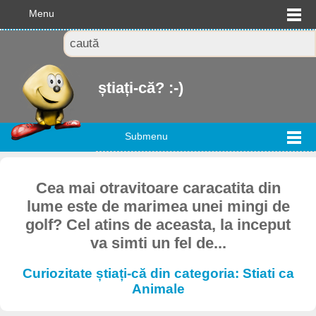
Menu
știați-că? :-)
Submenu
Cea mai otravitoare caracatita din
lume este de marimea unei mingi de
golf? Cel atins de aceasta, la inceput
va simti un fel de...
Curiozitate știați-că din categoria: Stiati ca
Animale