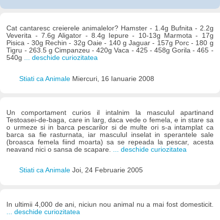
Cat cantaresc creierele animalelor? Hamster - 1.4g Bufnita - 2.2g
Veverita - 7.6g Aligator - 8.4g Iepure - 10-13g Marmota - 17g
Pisica - 30g Rechin - 32g Oaie - 140 g Jaguar - 157g Porc - 180 g
Tigru - 263.5 g Cimpanzeu - 420g Vaca - 425 - 458g Gorila - 465 -
540g
... deschide curiozitatea
Stiati ca Animale
Miercuri, 16 Ianuarie 2008
Un comportament curios il intalnim la masculul apartinand
Testoasei-de-baga, care in larg, daca vede o femela, e in stare sa
o urmeze si in barca pescarilor si de multe ori s-a intamplat ca
barca sa fie rasturnata, iar masculul inselat in sperantele sale
(broasca femela fiind moarta) sa se repeada la pescar, acesta
neavand nici o sansa de scapare.
... deschide curiozitatea
Stiati ca Animale
Joi, 24 Februarie 2005
In ultimii 4,000 de ani, niciun nou animal nu a mai fost domesticit.
... deschide curiozitatea