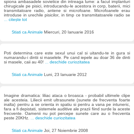
spiona ambasadele sovietice din intreaga lume: a facut implanturi
chirugicale pe pisici, introducandu-le acestora in corp, baterii, mici
transmitatoare radio, antene si microfoane. Microfoanele erau
introduse in urechile pisicilor, in timp ce transmitatoarele radio se
... citește tot
Stiati ca Animale
Miercuri, 20 Ianuarie 2016
Poti determina care este sexul unui cal si uitandu-te in gura si
numarandu-i dintii si maselele. Pe cand iepele au doar 36 de dinti
si masele, caii au 40!
... deschide curiozitatea
Stiati ca Animale
Luni, 23 Ianuarie 2012
Imagine dramatica: liliac ataca o broasca - probabil ultimele clipe
ale acesteia. Liliecii emit ultrasunete (sunete de frecventa foarte
inalta) pentru a se orienta in spatiu si pentru a vana pe intuneric,
fara a fi depistati, sistemele auditive ale prazii fiind surde la aceste
frecvente. Oamenii nu pot percepe sunete care au o frecventa
peste 20KHz.
... deschide curiozitatea
Stiati ca Animale
Joi, 27 Noiembrie 2008