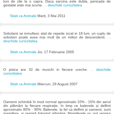
luni de zile la o capra. Daca sarcina este dubla, perioada de
gestatie este mai scurta.
... deschide curiozitatea
Stiati ca Animale
Marți, 3 Mai 2011
Sobolanii se inmultesc atat de repede incat in 18 luni, un cuplu de
sobolani poate avea mai mult de un milion de descendenti.
...
deschide curiozitatea
Stiati ca Animale
Joi, 17 Februarie 2005
O pisica are 32 de muschi in fiecare ureche.
... deschide
curiozitatea
Stiati ca Animale
Miercuri, 29 August 2007
Oamenii schimbă în mod normal aproximativ 10% - 15% din aerul
din plămâni la fiecare respirație, în timp ce balenele și delfinii
aproximativ 80% - 90%. Balenele, la fel ca delfinii și oamenii, sunt
mamifere, și respiră folosind plămânii. Mamiferele nu pot respira