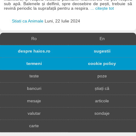
sub apă. Balenele și delfinii, spre deosebire de pești, trebuie să
revină periodic la suprafață pentru a respira.
... citește tot
Stiati ca Animale
Luni, 22 Iulie 2024
Ro
En
despre haios.ro
sugestii
termeni
cookie policy
teste
poze
bancuri
știați că
mesaje
articole
valutar
sondaje
carte